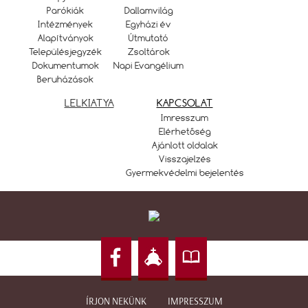
Parókiák
Dallamvilág
Intézmények
Egyházi év
Alapítványok
Útmutató
Településjegyzék
Zsoltárok
Dokumentumok
Napi Evangélium
Beruházások
LELKIATYA
KAPCSOLAT
Imresszum
Elérhetőség
Ajánlott oldalak
Visszajelzés
Gyermekvédelmi bejelentés
ÍRJON NEKÜNK
IMPRESSZUM