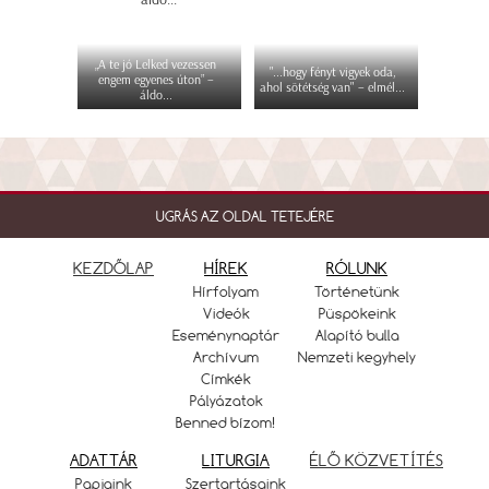
„A te jó Lelked vezessen
"...hogy fényt vigyek oda,
engem egyenes úton” –
ahol sötétség van" – elmél...
áldo...
UGRÁS AZ OLDAL TETEJÉRE
KEZDŐLAP
HÍREK
RÓLUNK
Hírfolyam
Történetünk
Videók
Püspökeink
Eseménynaptár
Alapító bulla
Archívum
Nemzeti kegyhely
Címkék
Pályázatok
Benned bízom!
ADATTÁR
LITURGIA
ÉLŐ KÖZVETÍTÉS
Papjaink
Szertartásaink