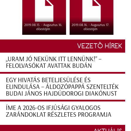
2019.08.15. - Augusztus 16.
2019.08.16. - Augusztus 17.
előestéjén
előestéjén
VEZETŐ HÍREK
„URAM JÓ NEKÜNK ITT LENNÜNK!” –
FELOLVASÓKAT AVATTAK BUDÁN
EGY HIVATÁS BETELJESÜLÉSE ÉS
ELINDULÁSA – ÁLDOZÓPAPPÁ SZENTELTÉK
BUDAI JÁNOS HAJDÚDOROGI DIAKÓNUST
ÍME A 2026-OS IFJÚSÁGI GYALOGOS
ZARÁNDOKLAT RÉSZLETES PROGRAMJA