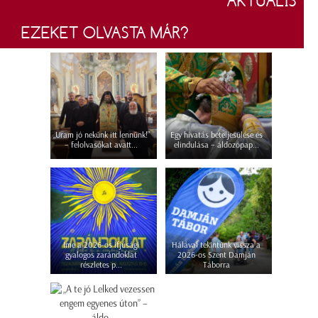
AKTUÁLIS
EZEKET OLVASTA MÁR?
„Uram jó nekünk itt lennünk!”
Egy hivatás beteljesülése és
– felolvasókat avatt...
elindulása – áldozópap...
Íme a 2026-os ifjúsági
Hálával tekintünk vissza a
gyalogos zarándoklat
2026-os Szent Damján
részletes p...
Táborra