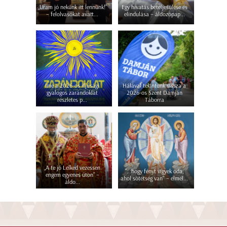
„Uram jó nekünk itt lennünk!”
Egy hivatás beteljesülése és
– felolvasókat avatt...
elindulása – áldozópap...
Íme a 2026-os ifjúsági
Hálával tekintünk vissza a
gyalogos zarándoklat
2026-os Szent Damján
részletes p...
Táborra
„A te jó Lelked vezessen
"...hogy fényt vigyek oda,
engem egyenes úton” –
ahol sötétség van" – elmél...
áldo...