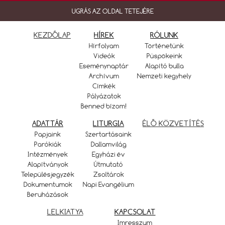
UGRÁS AZ OLDAL TETEJÉRE
KEZDŐLAP
HÍREK
RÓLUNK
Hírfolyam
Történetünk
Videók
Püspökeink
Eseménynaptár
Alapító bulla
Archívum
Nemzeti kegyhely
Címkék
Pályázatok
Benned bízom!
ADATTÁR
LITURGIA
ÉLŐ KÖZVETÍTÉS
Papjaink
Szertartásaink
Parókiák
Dallamvilág
Intézmények
Egyházi év
Alapítványok
Útmutató
Településjegyzék
Zsoltárok
Dokumentumok
Napi Evangélium
Beruházások
LELKIATYA
KAPCSOLAT
Imresszum