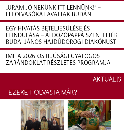
„URAM JÓ NEKÜNK ITT LENNÜNK!” –
FELOLVASÓKAT AVATTAK BUDÁN
EGY HIVATÁS BETELJESÜLÉSE ÉS
ELINDULÁSA – ÁLDOZÓPAPPÁ SZENTELTÉK
BUDAI JÁNOS HAJDÚDOROGI DIAKÓNUST
ÍME A 2026-OS IFJÚSÁGI GYALOGOS
ZARÁNDOKLAT RÉSZLETES PROGRAMJA
AKTUÁLIS
EZEKET OLVASTA MÁR?