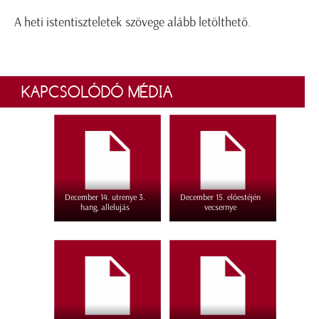
A heti istentiszteletek szövege alább letölthető.
KAPCSOLÓDÓ MÉDIA
December 14. utrenye 3.
December 15. előestéjén
hang, allelujás
vecsernye