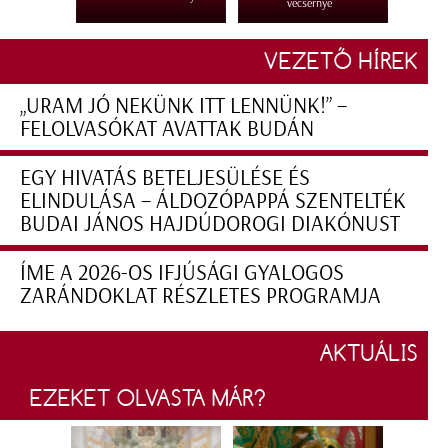
vecsernye
VEZETŐ HÍREK
„URAM JÓ NEKÜNK ITT LENNÜNK!” –
FELOLVASÓKAT AVATTAK BUDÁN
EGY HIVATÁS BETELJESÜLÉSE ÉS
ELINDULÁSA – ÁLDOZÓPAPPÁ SZENTELTÉK
BUDAI JÁNOS HAJDÚDOROGI DIAKÓNUST
ÍME A 2026-OS IFJÚSÁGI GYALOGOS
ZARÁNDOKLAT RÉSZLETES PROGRAMJA
AKTUÁLIS
EZEKET OLVASTA MÁR?