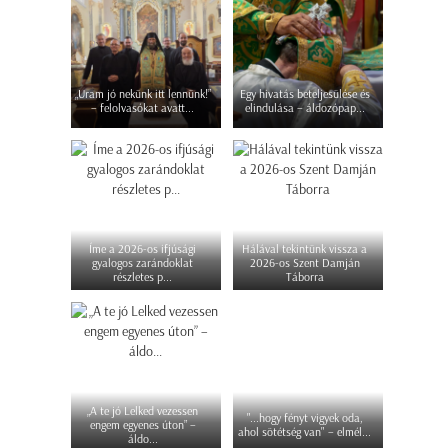
„Uram jó nekünk itt lennünk!”
Egy hivatás beteljesülése és
– felolvasókat avatt...
elindulása – áldozópap...
Íme a 2026-os ifjúsági
Hálával tekintünk vissza a
gyalogos zarándoklat
2026-os Szent Damján
részletes p...
Táborra
„A te jó Lelked vezessen
"...hogy fényt vigyek oda,
engem egyenes úton” –
ahol sötétség van" – elmél...
áldo...