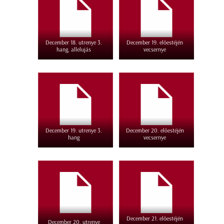
December 18. utrenye 3.
December 19. előestéjén
hang, allelujás
vecsernye
December 19. utrenye 3.
December 20. előestéjén
hang
vecsernye
December 21. előestéjén
December 20. utrenye