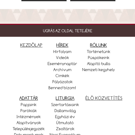
UGRÁS AZ OLDAL TETEJÉRE
KEZDŐLAP
HÍREK
RÓLUNK
Hírfolyam
Történetünk
Videók
Püspökeink
Eseménynaptár
Alapító bulla
Archívum
Nemzeti kegyhely
Címkék
Pályázatok
Benned bízom!
ADATTÁR
LITURGIA
ÉLŐ KÖZVETÍTÉS
Papjaink
Szertartásaink
Parókiák
Dallamvilág
Intézmények
Egyházi év
Alapítványok
Útmutató
Településjegyzék
Zsoltárok
Dokumentumok
Napi Evangélium