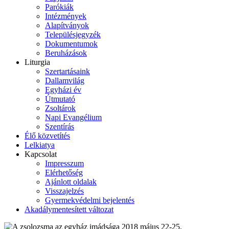
Parókiák
Intézmények
Alapítványok
Településjegyzék
Dokumentumok
Beruházások
Liturgia
Szertartásaink
Dallamvilág
Egyházi év
Útmutató
Zsoltárok
Napi Evangélium
Szentírás
Élő közvetítés
Lelkiatya
Kapcsolat
Impresszum
Elérhetőség
Ajánlott oldalak
Visszajelzés
Gyermekvédelmi bejelentés
Akadálymentesített változat