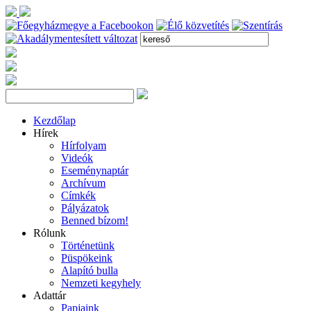
Kezdőlap
Hírek
Hírfolyam
Videók
Eseménynaptár
Archívum
Címkék
Pályázatok
Benned bízom!
Rólunk
Történetünk
Püspökeink
Alapító bulla
Nemzeti kegyhely
Adattár
Papjaink