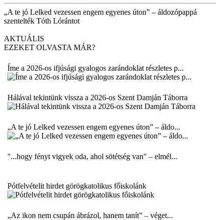
„A te jó Lelked vezessen engem egyenes úton” – áldozópappá
szentelték Tóth Lórántot
AKTUÁLIS
EZEKET OLVASTA MÁR?
Íme a 2026-os ifjúsági gyalogos zarándoklat részletes p...
Hálával tekintünk vissza a 2026-os Szent Damján Táborra
„A te jó Lelked vezessen engem egyenes úton” – áldo...
"...hogy fényt vigyek oda, ahol sötétség van" – elmél...
Pótfelvételit hirdet görögkatolikus főiskolánk
„Az ikon nem csupán ábrázol, hanem tanít” – véget...