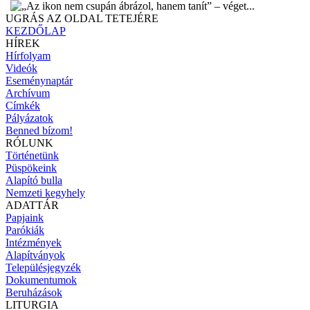
UGRÁS AZ OLDAL TETEJÉRE
KEZDŐLAP
HÍREK
Hírfolyam
Videók
Eseménynaptár
Archívum
Címkék
Pályázatok
Benned bízom!
RÓLUNK
Történetünk
Püspökeink
Alapító bulla
Nemzeti kegyhely
ADATTÁR
Papjaink
Parókiák
Intézmények
Alapítványok
Településjegyzék
Dokumentumok
Beruházások
LITURGIA