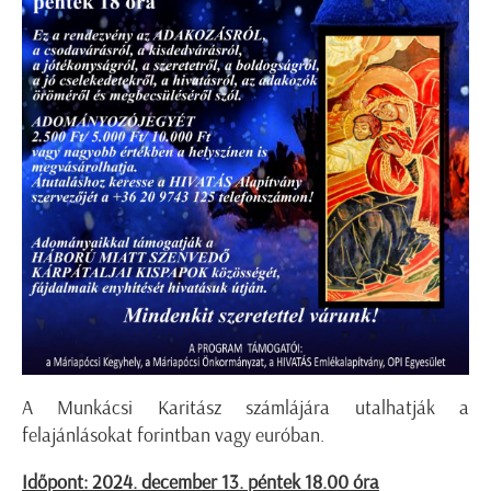
A Munkácsi Karitász számlájára utalhatják a
felajánlásokat forintban vagy euróban.
Időpont: 2024. december 13. péntek 18.00 óra