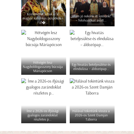
Közleményt adtak ki a
„Uram jó nekünk itt lennünk!”
magyar katolikus püspökök -
– felolvasókat avatt...
Fül�...
Hétvégén lesz
Egy hivatás beteljesülése és
Nagyboldogasszony búcsúja
elindulása – áldozópap...
Máriapócson
Íme a 2026-os ifjúsági
Hálával tekintünk vissza a
gyalogos zarándoklat
2026-os Szent Damján
részletes p...
Táborra