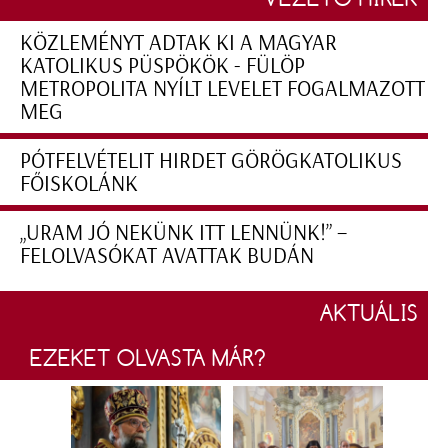
KÖZLEMÉNYT ADTAK KI A MAGYAR
KATOLIKUS PÜSPÖKÖK - FÜLÖP
METROPOLITA NYÍLT LEVELET FOGALMAZOTT
MEG
PÓTFELVÉTELIT HIRDET GÖRÖGKATOLIKUS
FŐISKOLÁNK
„URAM JÓ NEKÜNK ITT LENNÜNK!” –
FELOLVASÓKAT AVATTAK BUDÁN
AKTUÁLIS
EZEKET OLVASTA MÁR?