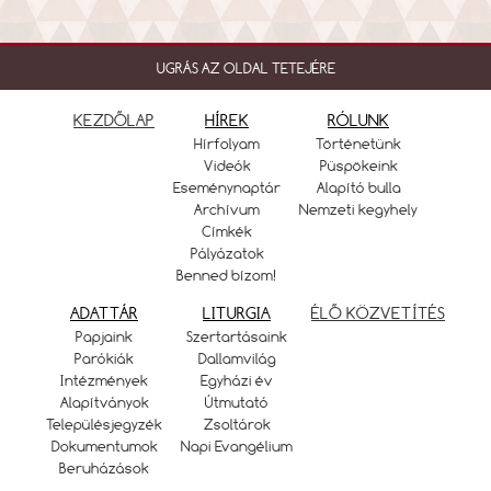
UGRÁS AZ OLDAL TETEJÉRE
KEZDŐLAP
HÍREK
RÓLUNK
Hírfolyam
Történetünk
Videók
Püspökeink
Eseménynaptár
Alapító bulla
Archívum
Nemzeti kegyhely
Címkék
Pályázatok
Benned bízom!
ADATTÁR
LITURGIA
ÉLŐ KÖZVETÍTÉS
Papjaink
Szertartásaink
Parókiák
Dallamvilág
Intézmények
Egyházi év
Alapítványok
Útmutató
Településjegyzék
Zsoltárok
Dokumentumok
Napi Evangélium
Beruházások