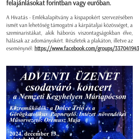
felajánlásokat forintban vagy euróban.
A Hivatás - Emlékalapítvány a kispapokért szervezésében
ismét van lehetőség támogatni a kárpátaljai közösséget, a
szeminaristákat, akik háborús viszontagságokban élve,
hálásak az adományokért. Részletek a plakáton, illetve az
eseménynél:
https://www.facebook.com/groups/33704194