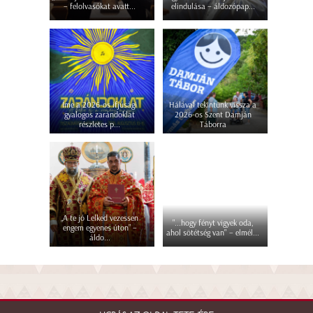
– felolvasókat avatt...
elindulása – áldozópap...
Íme a 2026-os ifjúsági
Hálával tekintünk vissza a
gyalogos zarándoklat
2026-os Szent Damján
részletes p...
Táborra
„A te jó Lelked vezessen
"...hogy fényt vigyek oda,
engem egyenes úton” –
ahol sötétség van" – elmél...
áldo...