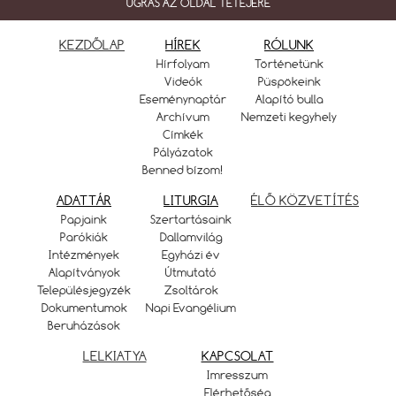
UGRÁS AZ OLDAL TETEJÉRE
KEZDŐLAP
HÍREK
RÓLUNK
Hírfolyam
Történetünk
Videók
Püspökeink
Eseménynaptár
Alapító bulla
Archívum
Nemzeti kegyhely
Címkék
Pályázatok
Benned bízom!
ADATTÁR
LITURGIA
ÉLŐ KÖZVETÍTÉS
Papjaink
Szertartásaink
Parókiák
Dallamvilág
Intézmények
Egyházi év
Alapítványok
Útmutató
Településjegyzék
Zsoltárok
Dokumentumok
Napi Evangélium
Beruházások
LELKIATYA
KAPCSOLAT
Imresszum
Elérhetőség