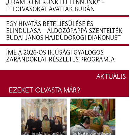
„URAM JÓ NEKÜNK ITT LENNÜNK!” –
FELOLVASÓKAT AVATTAK BUDÁN
EGY HIVATÁS BETELJESÜLÉSE ÉS
ELINDULÁSA – ÁLDOZÓPAPPÁ SZENTELTÉK
BUDAI JÁNOS HAJDÚDOROGI DIAKÓNUST
ÍME A 2026-OS IFJÚSÁGI GYALOGOS
ZARÁNDOKLAT RÉSZLETES PROGRAMJA
AKTUÁLIS
EZEKET OLVASTA MÁR?
„Uram jó nekünk itt lennünk!”
Egy hivatás beteljesülése és