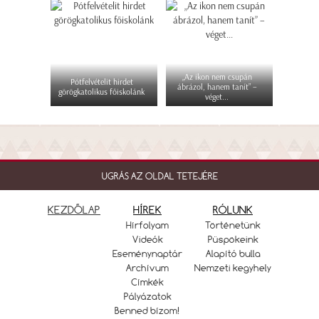
„Az ikon nem csupán
Pótfelvételit hirdet
ábrázol, hanem tanít” –
görögkatolikus főiskolánk
véget...
UGRÁS AZ OLDAL TETEJÉRE
KEZDŐLAP
HÍREK
RÓLUNK
Hírfolyam
Történetünk
Videók
Püspökeink
Eseménynaptár
Alapító bulla
Archívum
Nemzeti kegyhely
Címkék
Pályázatok
Benned bízom!