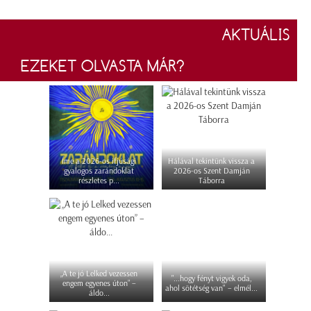
AKTUÁLIS
EZEKET OLVASTA MÁR?
Íme a 2026-os ifjúsági
Hálával tekintünk vissza a
gyalogos zarándoklat
2026-os Szent Damján
részletes p...
Táborra
„A te jó Lelked vezessen
"...hogy fényt vigyek oda,
engem egyenes úton” –
ahol sötétség van" – elmél...
áldo...