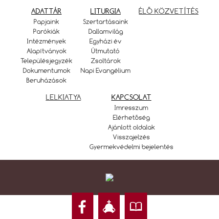
ADATTÁR
LITURGIA
ÉLŐ KÖZVETÍTÉS
Papjaink
Szertartásaink
Parókiák
Dallamvilág
Intézmények
Egyházi év
Alapítványok
Útmutató
Településjegyzék
Zsoltárok
Dokumentumok
Napi Evangélium
Beruházások
LELKIATYA
KAPCSOLAT
Imresszum
Elérhetőség
Ajánlott oldalak
Visszajelzés
Gyermekvédelmi bejelentés