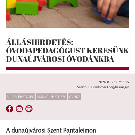
ÁLLÁSHIRDETÉS:
ÓVODAPEDAGÓGUST KERESÜNK
DUNAÚJVÁROSI ÓVODÁNKBA
2026-07-23 07:53:35
Szerző: Hajdúdorogi Főegyházmegye
ÁLLÁSLEHETŐSÉG
MUNKALEHETŐSÉG
ÓVODA
A dunaújvárosi Szent Pantaleimon