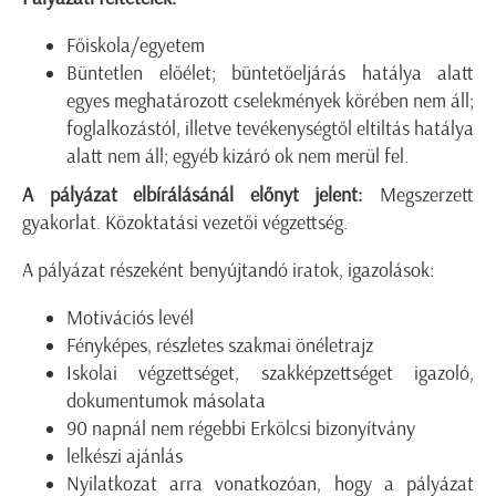
Főiskola/egyetem
Büntetlen előélet; büntetőeljárás hatálya alatt
egyes meghatározott cselekmények körében nem áll;
foglalkozástól, illetve tevékenységtől eltiltás hatálya
alatt nem áll; egyéb kizáró ok nem merül fel.
A pályázat elbírálásánál előnyt jelent:
Megszerzett
gyakorlat. Közoktatási vezetői végzettség.
A pályázat részeként benyújtandó iratok, igazolások:
Motivációs levél
Fényképes, részletes szakmai önéletrajz
Iskolai végzettséget, szakképzettséget igazoló,
dokumentumok másolata
90 napnál nem régebbi Erkölcsi bizonyítvány
lelkészi ajánlás
Nyilatkozat arra vonatkozóan, hogy a pályázat