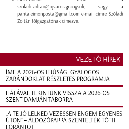
szoladi.zoltan@ujvarosigorogsuli, vagy a
pantaleimonposta@gmail.com e-mail címre Szóládi
Zoltán főigazgatónak címezve.
VEZETŐ HÍREK
ÍME A 2026-OS IFJÚSÁGI GYALOGOS
ZARÁNDOKLAT RÉSZLETES PROGRAMJA
HÁLÁVAL TEKINTÜNK VISSZA A 2026-OS
SZENT DAMJÁN TÁBORRA
„A TE JÓ LELKED VEZESSEN ENGEM EGYENES
ÚTON” – ÁLDOZÓPAPPÁ SZENTELTÉK TÓTH
LÓRÁNTOT