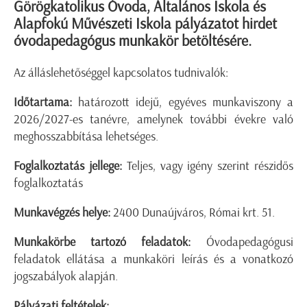
Görögkatolikus Óvoda, Általános Iskola és
Alapfokú Művészeti Iskola pályázatot hirdet
óvodapedagógus munkakör betöltésére.
Az álláslehetőséggel kapcsolatos tudnivalók:
Időtartama:
határozott idejű, egyéves munkaviszony a
2026/2027-es tanévre, amelynek további évekre való
meghosszabbítása lehetséges.
Foglalkoztatás jellege:
Teljes, vagy igény szerint részidős
foglalkoztatás
Munkavégzés helye:
2400 Dunaújváros, Római krt. 51.
Munkakörbe tartozó feladatok:
Óvodapedagógusi
feladatok ellátása a munkaköri leírás és a vonatkozó
jogszabályok alapján.
Pályázati feltételek: