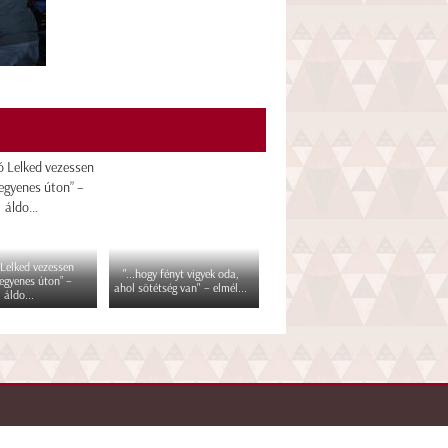
 Lelked vezessen
"...hogy fényt vigyek oda,
egyenes úton” –
ahol sötétség van" – elmél...
áldo...