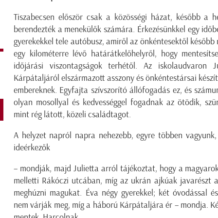
Tiszabecsen először csak a közösségi házat, később a he
berendezték a menekülők számára. Érkezésünkkel egy időben
gyerekekkel tele autóbusz, amiről az önkéntesektől később
egy kilométerre lévő határátkelőhelyről, hogy mentesíts
időjárási viszontagságok terhétől. Az iskolaudvaron J
Kárpátaljáról elszármazott asszony és önkéntestársai készíti
embereknek. Egyfajta szívszorító állófogadás ez, és számu
olyan mosollyal és kedvességgel fogadnak az ötödik, szün
mint rég látott, közeli családtagot.
A helyzet napról napra nehezebb, egyre többen vagyunk,
ideérkezők
– mondják, majd Julietta arról tájékoztat, hogy a magyaro
melletti Rákóczi utcában, míg az ukrán ajkúak javarészt 
meghúzni magukat.
Éva négy gyerekkel; két óvodással és
nem várják meg, míg a háború Kárpátaljára ér – mondja. K
mentek. Harcolnak.