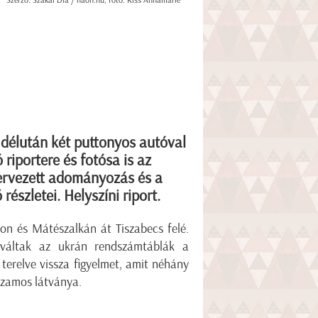
Szerző: Szakál Dia / haon.hu, fotó: Kiss Annamarie
délután két puttonyos autóval
 riportere és fotósa is az
zervezett adományozás és a
részletei. Helyszíni riport.
ron és Mátészalkán át Tiszabecs felé.
 váltak az ukrán rendszámtáblák a
terelve vissza figyelmet, amit néhány
 Szamos látványa.