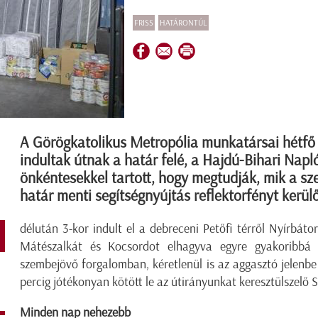
FRISS
HATÁRONTÚL
A Görögkatolikus Metropólia munkatársai hétfő 
indultak útnak a határ felé, a Hajdú-Bihari Napló
önkéntesekkel tartott, hogy megtudják, mik a s
határ menti segítségnyújtás reflektorfényt kerülő 
délután 3-kor indult el a debreceni Petőfi térről Nyírbáto
Mátészalkát és Kocsordot elhagyva egyre gyakoribbá
szembejövő forgalomban, kéretlenül is az aggasztó jelenbe 
percig jótékonyan kötött le az útirányunkat keresztülszelő
Minden nap nehezebb