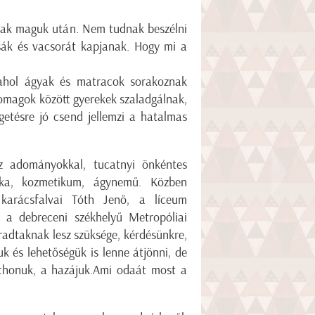
ytak maguk után. Nem tudnak beszélni
sák és vacsorát kapjanak. Hogy mi a
 ahol ágyak és matracok sorakoznak
csomagok között gyerekek szaladgálnak,
zgetésre jó csend jellemzi a hatalmas
az adományokkal, tucatnyi önkéntes
enka, kozmetikum, ágynemű. Közben
a karácsfalvai Tóth Jenő, a líceum
et a debreceni székhelyű Metropóliai
aradtaknak lesz szüksége, kérdésünkre,
k és lehetőségük is lenne átjönni, de
tthonuk, a hazájuk.Ami odaát most a