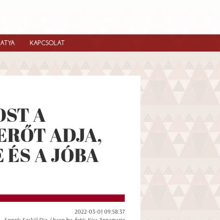
IATYA
KAPCSOLAT
OST A
ERŐT ADJA,
E ÉS A JÓBA
2022-03-01 09:58:37