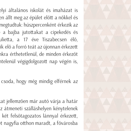
lyi általános iskolát és imaházat is
 állt meg az épület előtt a nőkkel és
 megtudtuk: húszpercenként érkezik az
e a bajba jutottakat a cipekedés és
ulietta, a 17 éve Tiszabecsen élő,
k elő a forró teát az újonnan érkezett
nkra érthetetlenül, de minden érkezőt
telenül végigdolgozott nap végén is,
 csoda, hogy még mindig elférnek az
kat jellemzően már autó várja a határ
az átmeneti szálláshelyen kénytelenek
 két felsőtagozatos lánnyal érkezett,
ét nagyfia otthon maradt, a fővárosba