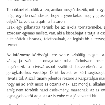
Többüknél elcsuklik a szó, amikor megkérdezzük, mit hag
még, egyetlen szándékuk, hogy a gyerekeket megnyugtas
céljuk? Ez volt az: átjutni a határon.
Csak egy pillanatra térünk be az iskola tornatermébe,
szorosan egymás mellett, van, aki a kisbabáját altatja, a 
a felnőttek alszanak, telefonálnak, de leginkább a terve
termet.
Az intézmény közösségi tere szinte színültig megtelt 
válogatja szét a csomagokat: ruha, élelmiszer, pel
megérkezik a cívisvárosból szállított felszerelésért 
görögkatolikus vezetője. Ő írt levelet és kért segítség
Hivataltól. A szállítmány jelentős részére a Kárpátalján m
hogy mi ad erőt most az ottaniaknak, azt mondja: alkalmu
amíg nem történik harci cselekmény, maradnak, az az o
legnagyobb erőt adja, az az Istenbe és a jóba vetett hit.