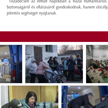
Tiszabecsen az elmúlt napokban a hazai humanitárius
biztonságáról és ellátásáról gondoskodnak, hanem úticélj
jelentős segítséget nyújtanak.