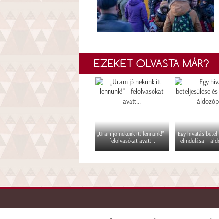
EZEKET OLVASTA MÁR?
„Uram jó nekünk itt lennünk!”
Egy hivatás betelj
– felolvasókat avatt...
elindulása – áld