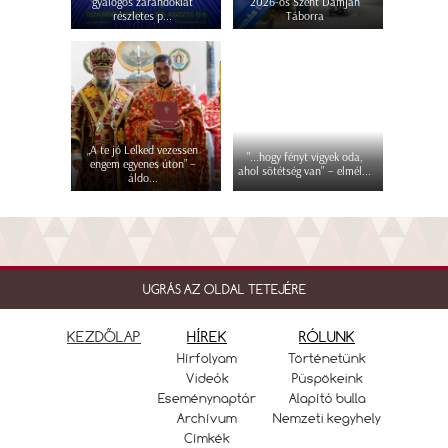
gyalogos zarándoklat
2026-os Szent Damján
részletes p...
Táborra
„A te jó Lelked vezessen
"...hogy fényt vigyek oda,
engem egyenes úton” –
ahol sötétség van" – elmél...
áldo...
UGRÁS AZ OLDAL TETEJÉRE
KEZDŐLAP
HÍREK
RÓLUNK
Hírfolyam
Történetünk
Videók
Püspökeink
Eseménynaptár
Alapító bulla
Archívum
Nemzeti kegyhely
Címkék