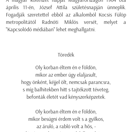
A magyar költészet napját Magyarországon 1964 óta
április 11-én, József Attila születésnapján ünneplik.
Fogadják szeretettel ebből az alkalomból Kocsis Fülöp
metropolitától Radnóti Miklós versét, melyet a
"Kapcsolódó médiában" lehet meghallgatni.
Töredék
Oly korban éltem én e földön,
mikor az ember úgy elaljasult,
hogy önként, kéjjel ölt, nemcsak parancsra,
s míg balhitekben hitt s tajtékzott téveteg,
befonták életét vad kényszerképzetek.
Oly korban éltem én e földön,
mikor besúgni érdem volt s a gyilkos,
az áruló, a rabló volt a hős, -