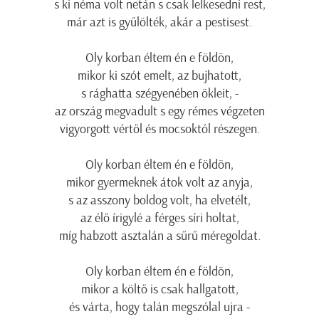
s ki néma volt netán s csak lelkesedni rest,
már azt is gyűlölték, akár a pestisest.
Oly korban éltem én e földön,
mikor ki szót emelt, az bujhatott,
s rághatta szégyenében ökleit, -
az ország megvadult s egy rémes végzeten
vigyorgott vértől és mocsoktól részegen.
Oly korban éltem én e földön,
mikor gyermeknek átok volt az anyja,
s az asszony boldog volt, ha elvetélt,
az élő írigylé a férges síri holtat,
míg habzott asztalán a sűrű méregoldat.
Oly korban éltem én e földön,
mikor a költő is csak hallgatott,
és várta, hogy talán megszólal ujra -