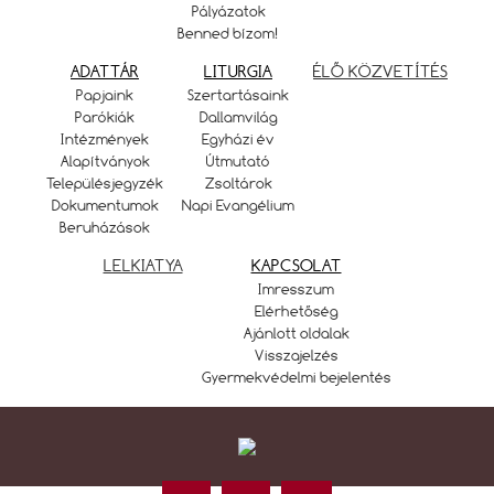
Pályázatok
Benned bízom!
ADATTÁR
LITURGIA
ÉLŐ KÖZVETÍTÉS
Papjaink
Szertartásaink
Parókiák
Dallamvilág
Intézmények
Egyházi év
Alapítványok
Útmutató
Településjegyzék
Zsoltárok
Dokumentumok
Napi Evangélium
Beruházások
LELKIATYA
KAPCSOLAT
Imresszum
Elérhetőség
Ajánlott oldalak
Visszajelzés
Gyermekvédelmi bejelentés