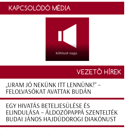
KAPCSOLÓDÓ MÉDIA
Költészet napja
VEZETŐ HÍREK
„URAM JÓ NEKÜNK ITT LENNÜNK!” –
FELOLVASÓKAT AVATTAK BUDÁN
EGY HIVATÁS BETELJESÜLÉSE ÉS
ELINDULÁSA – ÁLDOZÓPAPPÁ SZENTELTÉK
BUDAI JÁNOS HAJDÚDOROGI DIAKÓNUST