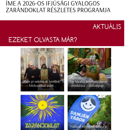
ÍME A 2026-OS IFJÚSÁGI GYALOGOS
ZARÁNDOKLAT RÉSZLETES PROGRAMJA
AKTUÁLIS
EZEKET OLVASTA MÁR?
„Uram jó nekünk itt lennünk!”
Egy hivatás beteljesülése és
– felolvasókat avatt...
elindulása – áldozópap...
Íme a 2026-os ifjúsági
Hálával tekintünk vissza a