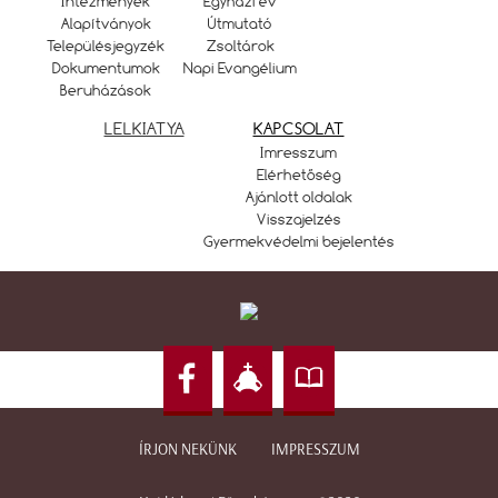
Intézmények
Egyházi év
Alapítványok
Útmutató
Településjegyzék
Zsoltárok
Dokumentumok
Napi Evangélium
Beruházások
LELKIATYA
KAPCSOLAT
Imresszum
Elérhetőség
Ajánlott oldalak
Visszajelzés
Gyermekvédelmi bejelentés
ÍRJON NEKÜNK
IMPRESSZUM