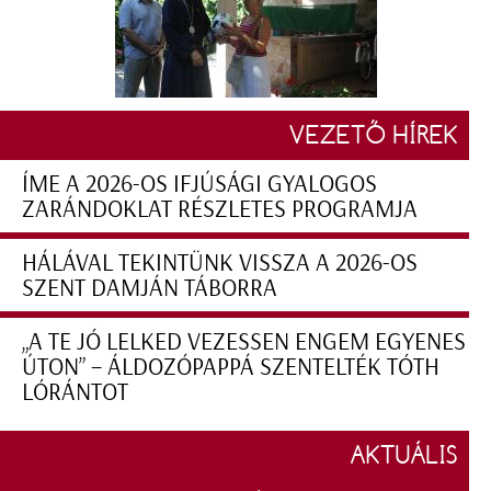
VEZETŐ HÍREK
ÍME A 2026-OS IFJÚSÁGI GYALOGOS
ZARÁNDOKLAT RÉSZLETES PROGRAMJA
HÁLÁVAL TEKINTÜNK VISSZA A 2026-OS
SZENT DAMJÁN TÁBORRA
„A TE JÓ LELKED VEZESSEN ENGEM EGYENES
ÚTON” – ÁLDOZÓPAPPÁ SZENTELTÉK TÓTH
LÓRÁNTOT
AKTUÁLIS