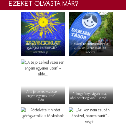
EZEKET OLVASTA MÁR?
Íme a 2026-os ifjúsági
Hálával tekintünk vissza a
gyalogos zarándoklat
2026-os Szent Damján
részletes p...
Táborra
„A te jó Lelked vezessen
"...hogy fényt vigyek oda,
engem egyenes úton” –
ahol sötétség van" – elmél...
áldo...