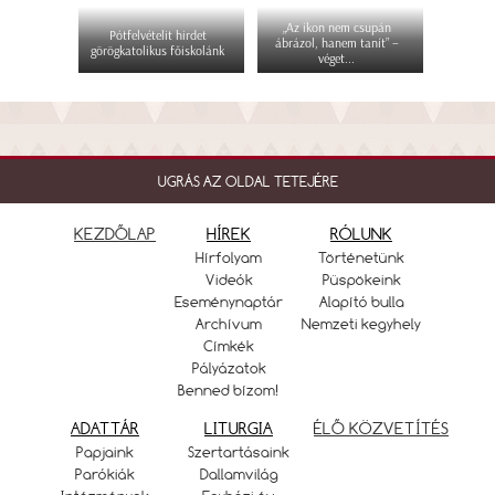
„Az ikon nem csupán
Pótfelvételit hirdet
ábrázol, hanem tanít” –
görögkatolikus főiskolánk
véget...
UGRÁS AZ OLDAL TETEJÉRE
KEZDŐLAP
HÍREK
RÓLUNK
Hírfolyam
Történetünk
Videók
Püspökeink
Eseménynaptár
Alapító bulla
Archívum
Nemzeti kegyhely
Címkék
Pályázatok
Benned bízom!
ADATTÁR
LITURGIA
ÉLŐ KÖZVETÍTÉS
Papjaink
Szertartásaink
Parókiák
Dallamvilág