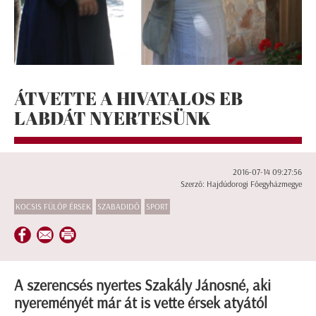
ÁTVETTE A HIVATALOS EB
LABDÁT NYERTESÜNK
2016-07-14 09:27:56
Szerző: Hajdúdorogi Főegyházmegye
KOCSIS FÜLÖP ÉRSEK
SZABADIDŐ
SPORT
A szerencsés nyertes Szakály Jánosné, aki
nyereményét már át is vette érsek atyától