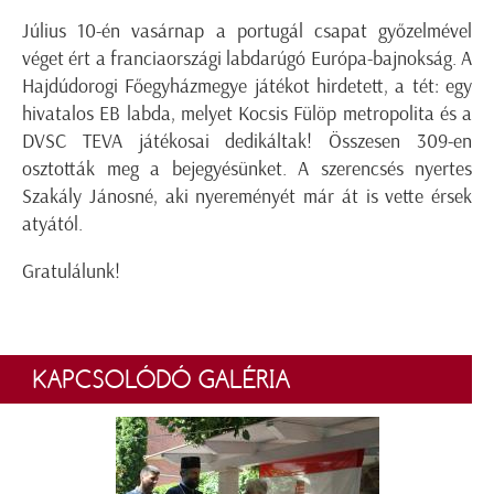
Július 10-én vasárnap a portugál csapat győzelmével
véget ért a franciaországi labdarúgó Európa-bajnokság. A
Hajdúdorogi Főegyházmegye játékot hirdetett, a tét: egy
hivatalos EB labda, melyet Kocsis Fülöp metropolita és a
DVSC TEVA játékosai dedikáltak! Összesen 309-en
osztották meg a bejegyésünket. A szerencsés nyertes
Szakály Jánosné, aki nyereményét már át is vette érsek
atyától.
Gratulálunk!
KAPCSOLÓDÓ GALÉRIA