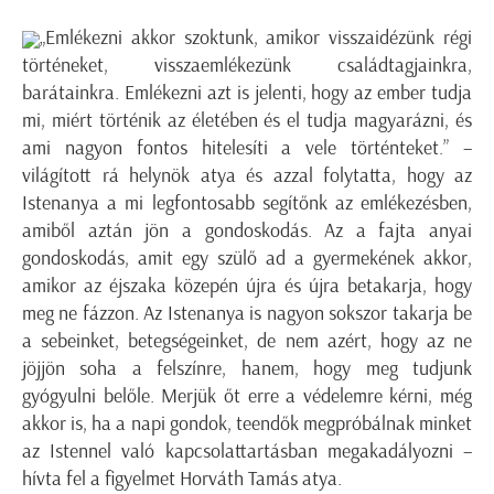
„Emlékezni akkor szoktunk, amikor visszaidézünk régi
történeket, visszaemlékezünk családtagjainkra,
barátainkra. Emlékezni azt is jelenti, hogy az ember tudja
mi, miért történik az életében és el tudja magyarázni, és
ami nagyon fontos hitelesíti a vele történteket.” –
világított rá helynök atya és azzal folytatta, hogy az
Istenanya a mi legfontosabb segítőnk az emlékezésben,
amiből aztán jön a gondoskodás. Az a fajta anyai
gondoskodás, amit egy szülő ad a gyermekének akkor,
amikor az éjszaka közepén újra és újra betakarja, hogy
meg ne fázzon. Az Istenanya is nagyon sokszor takarja be
a sebeinket, betegségeinket, de nem azért, hogy az ne
jöjjön soha a felszínre, hanem, hogy meg tudjunk
gyógyulni belőle. Merjük őt erre a védelemre kérni, még
akkor is, ha a napi gondok, teendők megpróbálnak minket
az Istennel való kapcsolattartásban megakadályozni –
hívta fel a figyelmet Horváth Tamás atya.