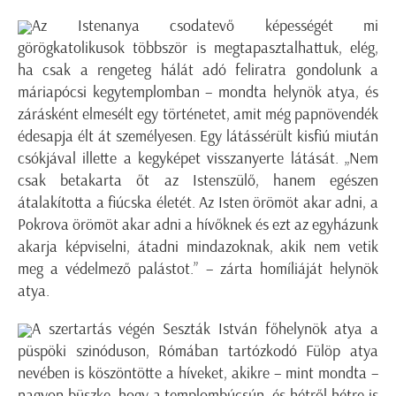
Az Istenanya csodatevő képességét mi
görögkatolikusok többször is megtapasztalhattuk, elég,
ha csak a rengeteg hálát adó feliratra gondolunk a
máriapócsi kegytemplomban – mondta helynök atya, és
zárásként elmesélt egy történetet, amit még papnövendék
édesapja élt át személyesen. Egy látássérült kisfiú miután
csókjával illette a kegyképet visszanyerte látását. „Nem
csak betakarta őt az Istenszülő, hanem egészen
átalakította a fiúcska életét. Az Isten örömöt akar adni, a
Pokrova örömöt akar adni a hívőknek és ezt az egyházunk
akarja képviselni, átadni mindazoknak, akik nem vetik
meg a védelmező palástot.” – zárta homíliáját helynök
atya.
A szertartás végén Seszták István főhelynök atya a
püspöki szinóduson, Rómában tartózkodó Fülöp atya
nevében is köszöntötte a híveket, akikre – mint mondta –
nagyon büszke, hogy a templombúcsún, és hétről-hétre is