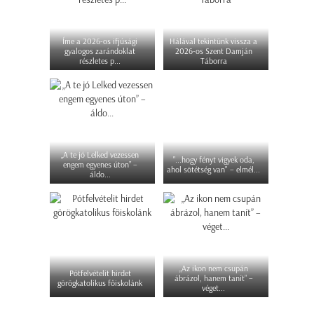
Íme a 2026-os ifjúsági
Hálával tekintünk vissza a
gyalogos zarándoklat
2026-os Szent Damján
részletes p...
Táborra
„A te jó Lelked vezessen
"...hogy fényt vigyek oda,
engem egyenes úton” –
ahol sötétség van" – elmél...
áldo...
„Az ikon nem csupán
Pótfelvételit hirdet
ábrázol, hanem tanít” –
görögkatolikus főiskolánk
véget...