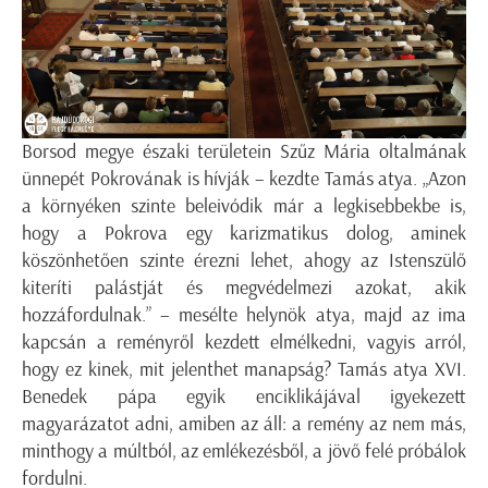
Borsod megye északi területein Szűz Mária oltalmának
ünnepét Pokrovának is hívják – kezdte Tamás atya. „Azon
a környéken szinte beleivódik már a legkisebbekbe is,
hogy a Pokrova egy karizmatikus dolog, aminek
köszönhetően szinte érezni lehet, ahogy az Istenszülő
kiteríti palástját és megvédelmezi azokat, akik
hozzáfordulnak.” – mesélte helynök atya, majd az ima
kapcsán a reményről kezdett elmélkedni, vagyis arról,
hogy ez kinek, mit jelenthet manapság? Tamás atya XVI.
Benedek pápa egyik enciklikájával igyekezett
magyarázatot adni, amiben az áll: a remény az nem más,
minthogy a múltból, az emlékezésből, a jövő felé próbálok
fordulni.