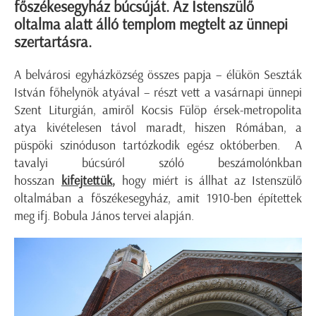
főszékesegyház búcsúját. Az Istenszülő
oltalma alatt álló templom megtelt az ünnepi
szertartásra.
A belvárosi egyházközség összes papja – élükön Seszták
István főhelynök atyával – részt vett a vasárnapi ünnepi
Szent Liturgián, amiről Kocsis Fülöp érsek-metropolita
atya kivételesen távol maradt, hiszen Rómában, a
püspöki szinóduson tartózkodik egész októberben. A
tavalyi búcsúról szóló beszámolónkban
hosszan
kifejtettük
,
hogy miért is állhat az Istenszülő
oltalmában a főszékesegyház, amit 1910-ben építettek
meg ifj. Bobula János tervei alapján.