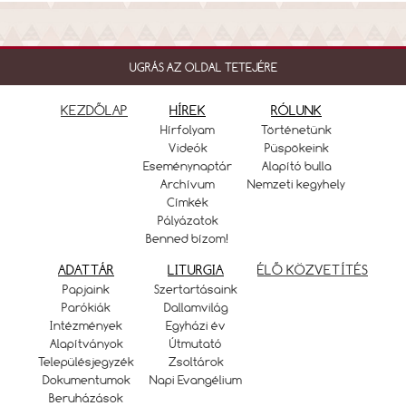
UGRÁS AZ OLDAL TETEJÉRE
KEZDŐLAP
HÍREK
RÓLUNK
Hírfolyam
Történetünk
Videók
Püspökeink
Eseménynaptár
Alapító bulla
Archívum
Nemzeti kegyhely
Címkék
Pályázatok
Benned bízom!
ADATTÁR
LITURGIA
ÉLŐ KÖZVETÍTÉS
Papjaink
Szertartásaink
Parókiák
Dallamvilág
Intézmények
Egyházi év
Alapítványok
Útmutató
Településjegyzék
Zsoltárok
Dokumentumok
Napi Evangélium
Beruházások