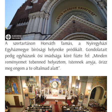
A szertartáson Horváth Tamás, a Nyíregyházi
Egyházmegye bírósági helynöke prédikált. Gondolatait
pedig egyházunk ősi imádsága köré fűzte fel: „Minden
reményemet tebenned helyeztem, Istennek anyja, őrizz
meg engem a te oltalmad alatt”.