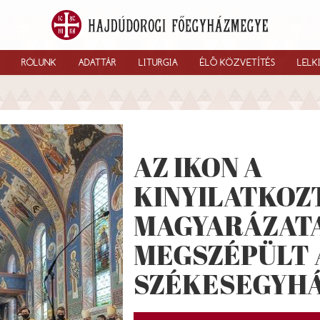
RÓLUNK
ADATTÁR
LITURGIA
ÉLŐ KÖZVETÍTÉS
LELK
AZ IKON A
KINYILATKOZ
MAGYARÁZATA
MEGSZÉPÜLT 
SZÉKESEGYH