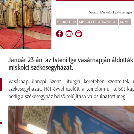
Szerző: Miskolci Egyházmegye, 
METROPÓLIA
MISKOLCI EGYHÁZMEGYE
ÜNNEP
Január 23-án, az Isteni Ige vasárnapján áldották 
miskolci székesegyházat.
Vasárnap ünnepi Szent Liturgia keretében szentelték m
székesegyházat. Hét évvel ezelőtt a templom új külsőt kap
pedig a székesegyház belső felújítása valósulhatott meg.