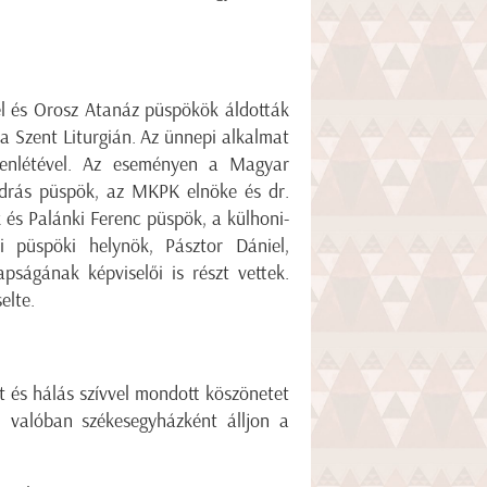
el és Orosz Atanáz püspökök áldották
 a Szent Liturgián. Az ünnepi alkalmat
jelenlétével. Az eseményen a Magyar
ndrás püspök, az MKPK elnöke és dr.
 és Palánki Ferenc püspök, a külhoni-
 püspöki helynök, Pásztor Dániel,
ságának képviselői is részt vettek.
elte.
t és hálás szívvel mondott köszönetet
m valóban székesegyházként álljon a