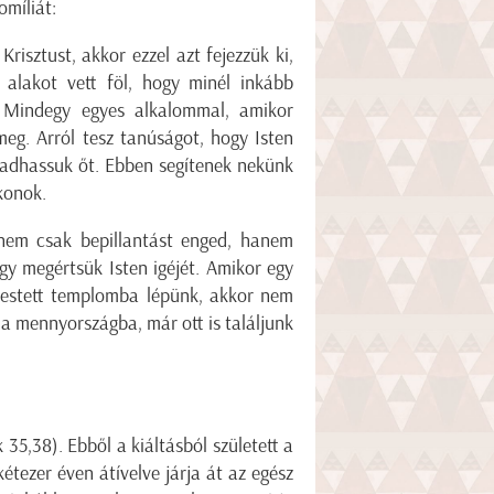
omíliát:
risztust, akkor ezzel azt fejezzük ki,
 alakot vett föl, hogy minél inkább
. Mindegy egyes alkalommal, amikor
meg. Arról tesz tanúságot, hogy Isten
gadhassuk őt. Ebben segítenek nekünk
konok.
nem csak bepillantást enged, hanem
gy megértsük Isten igéjét. Amikor egy
ifestett templomba lépünk, akkor nem
a mennyországba, már ott is találjunk
Lk 35,38). Ebből a kiáltásból született a
tezer éven átívelve járja át az egész