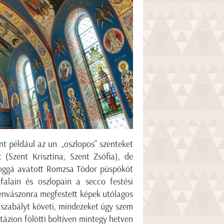
nt például az un. „oszlopos” szenteket
(Szent Krisztina, Szent Zsófia), de
doggá avatott Romzsa Tódor püspököt
falain és oszlopain a secco festési
lenvászonra megfestett képek utólagos
i szabályt követi, mindezeket úgy szem
tázion fölötti boltíven mintegy hetven