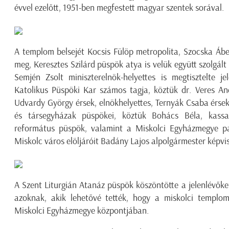
évvel ezelőtt, 1951-ben megfestett magyar szentek sorával.
A templom belsejét Kocsis Fülöp metropolita, Szocska Áb
meg, Keresztes Szilárd püspök atya is velük együtt szolgált
Semjén Zsolt miniszterelnök-helyettes is megtisztelte 
Katolikus Püspöki Kar számos tagja, köztük dr. Veres A
Udvardy György érsek, elnökhelyettes, Ternyák Csaba érsek
és társegyházak püspökei, köztük Bohács Béla, kassai
református püspök, valamint a Miskolci Egyházmegye pap
Miskolc város elöljáróit Badány Lajos alpolgármester képvis
A Szent Liturgián Atanáz püspök köszöntötte a jelenlévőke
azoknak, akik lehetővé tették, hogy a miskolci templo
Miskolci Egyházmegye központjában.