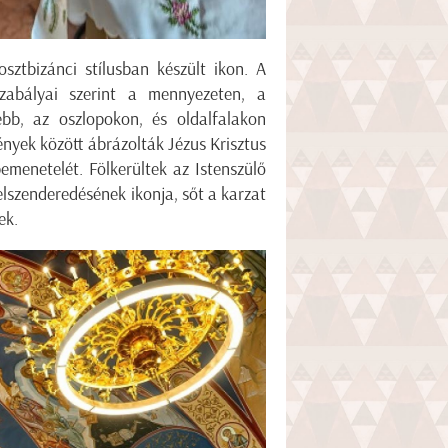
sztbizánci stílusban készült ikon. A
zabályai szerint a mennyezeten, a
ebb, az oszlopokon, és oldalfalakon
ények között ábrázolták Jézus Krisztus
bemenetelét. Fölkerültek az Istenszülő
lszenderedésének ikonja, sőt a karzat
ek.