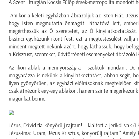
A Szent Liturgián Kocsis Fülöp érsek-metropolita mondott h
„Amikor a keleti egyházban ábrázoljuk az Isten Fiát, Jézus K
hogy Isten megmutatta önmagát, láthatóvá lett, emberi
megérthessük az Ő szeretetét, az Ő kinyilatkoztatását
bizánci egyházunk ikont fest, ezt a megtestesülést vallja 
mindent megtett nekünk azért, hogy láthassuk, hogy befo
a Krisztust, szenteket, üdvtörténeti eseményeket ábrázoló i
Az ikon ablak a mennyországra - szoktuk mondani. De 
magyarázza is nekünk a kinyilatkoztatást, abban segít, ho
ilyen gyönyörűen, az egyházi előírásoknak megfelelően k
csak átnézünk egy-egy ablakon, hanem szinte megérkezünk 
magunkat benne.
Jézus, Dávid fia könyörülj rajtam!
– kiáltott a jerikói vak (
Jézus-ima:
Uram, Jézus Krisztus, könyörülj rajtam."
Amely ké