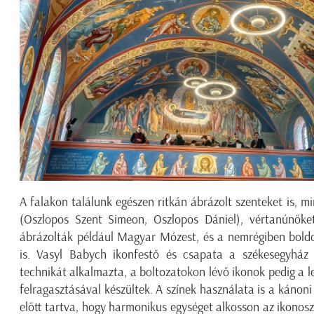
A falakon találunk egészen ritkán ábrázolt szenteket is, mi
(Oszlopos Szent Simeon, Oszlopos Dániel), vértanúnőket 
ábrázolták például Magyar Mózest, és a nemrégiben bol
is. Vasyl Babych ikonfestő és csapata a székesegyház 
technikát alkalmazta, a boltozatokon lévő ikonok pedig a 
felragasztásával készültek. A színek használata is a kánon
előtt tartva, hogy harmonikus egységet alkosson az ikonosz