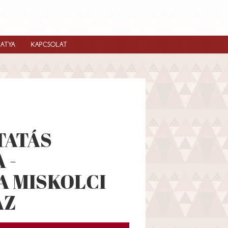
IATYA
KAPCSOLAT
TATÁS
 -
A MISKOLCI
ÁZ