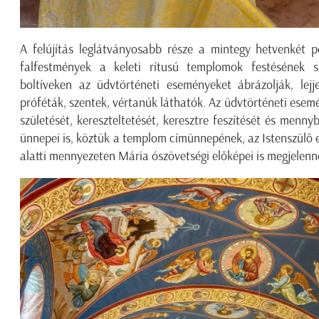
A felújítás leglátványosabb része a mintegy hetvenkét po
falfestmények a keleti rítusú templomok festésének s
boltíveken az üdvtörténeti eseményeket ábrázolják, lejj
próféták, szentek, vértanúk láthatók. Az üdvtörténeti esem
születését, kereszteltetését, keresztre feszítését és menny
ünnepei is, köztük a templom címünnepének, az Istenszülő e
alatti mennyezeten Mária ószövetségi előképei is megjelenn