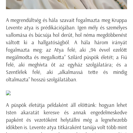
A megrendültség és hála szavait fogalmazta meg Kruppa
Levente atya is prédikációjában. Igen mély és személyes
vallomása és búcsúja hol derűt, hol néma megdöbbenést
váltott ki a hallgatóságból.
A hála három irányát
fogalmazta meg: az Atya felé, aki „94 évvel ezelőtt
megálmodta és megalkotta” Szilárd püspök életét; a Fiú
felé, aki meghívta őt az egyház szolgálatára; és a
Szentlélek felé, aki „alkalmassá tette és mindig
oltalmazta” hosszú szolgálatában.
A püspök életútja példaként áll előttünk: hogyan lehet
Isten akaratát keresve és annak engedelmeskedve
papként és vezetőként helytállni még a legnehezebb
időkben is. Levente atya titkáraként tanúja volt több mint