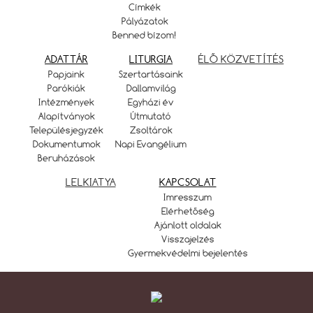
Címkék
Pályázatok
Benned bízom!
ADATTÁR
LITURGIA
ÉLŐ KÖZVETÍTÉS
Papjaink
Szertartásaink
Parókiák
Dallamvilág
Intézmények
Egyházi év
Alapítványok
Útmutató
Településjegyzék
Zsoltárok
Dokumentumok
Napi Evangélium
Beruházások
LELKIATYA
KAPCSOLAT
Imresszum
Elérhetőség
Ajánlott oldalak
Visszajelzés
Gyermekvédelmi bejelentés