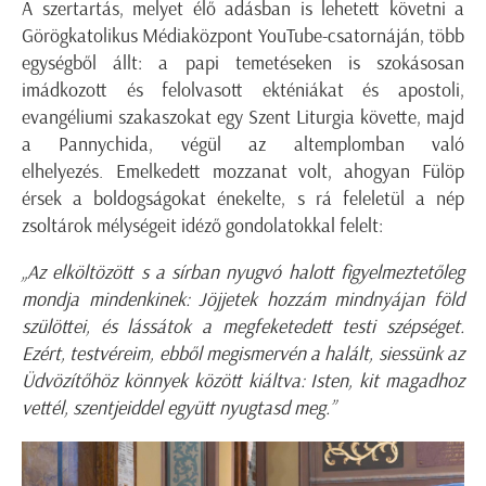
A szertartás, melyet élő adásban is lehetett követni a
Görögkatolikus Médiaközpont YouTube-csatornáján, több
egységből állt: a papi temetéseken is szokásosan
imádkozott és felolvasott ekténiákat és apostoli,
evangéliumi szakaszokat egy Szent Liturgia követte, majd
a Pannychida, végül az altemplomban való
elhelyezés.
Emelkedett mozzanat volt, ahogyan Fülöp
érsek a boldogságokat énekelte, s rá feleletül a nép
zsoltárok mélységeit idéző gondolatokkal felelt:
„Az elköltözött s a sírban nyugvó halott figyelmeztetőleg
mondja mindenkinek: Jöjjetek hozzám mindnyájan föld
szülöttei, és lássátok a megfeketedett testi szépséget.
Ezért, testvéreim, ebből megismervén a halált, siessünk az
Üdvözítőhöz könnyek között kiáltva: Isten, kit magadhoz
vettél, szentjeiddel együtt nyugtasd meg.”