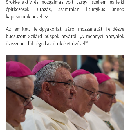
örökké aktív és mozgalmas volt: tárgyi, szellemi és lelki
építkezések, utazás, számtalan liturgikus ünnep
kapcsolódik nevéhez.
Az említett lelkigyakorlat záró mozzanatát felidézve
búcsúzott Szilárd püspök atyától: „A mennyei angyalok
övezzenek föl téged az örök élet övével!”