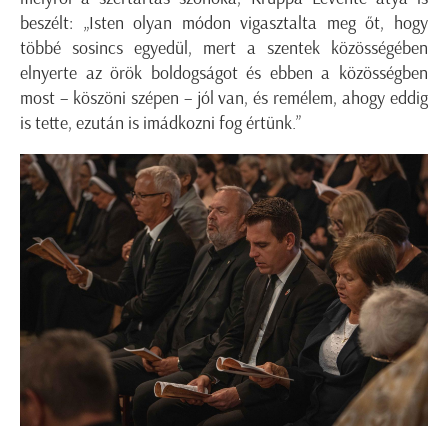
beszélt:
„Isten olyan módon vigasztalta meg őt, hogy
többé sosincs egyedül, mert a szentek közösségében
elnyerte az örök boldogságot és ebben a közösségben
most – köszöni szépen – jól van, és remélem, ahogy eddig
is tette, ezután is imádkozni fog értünk.”