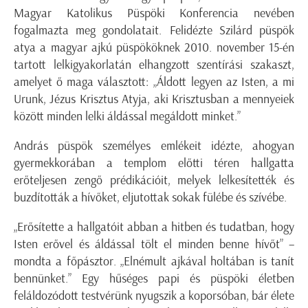
Magyar Katolikus Püspöki Konferencia nevében
fogalmazta meg gondolatait. Felidézte Szilárd püspök
atya a magyar ajkú püspököknek 2010. november 15-én
tartott lelkigyakorlatán elhangzott szentírási szakaszt,
amelyet ő maga választott: „Áldott legyen az Isten, a mi
Urunk, Jézus Krisztus Atyja, aki Krisztusban a mennyeiek
között minden lelki áldással megáldott minket.”
András püspök személyes emlékeit idézte, ahogyan
gyermekkorában a templom előtti téren hallgatta
erőteljesen zengő prédikációit, melyek lelkesítették és
buzdították a hívőket, eljutottak sokak fülébe és szívébe.
„Erősítette a hallgatóit abban a hitben és tudatban, hogy
Isten erővel és áldással tölt el minden benne hívőt” –
mondta a főpásztor. „Elnémult ajkával holtában is tanít
bennünket.” Egy hűséges papi és püspöki életben
feláldozódott testvérünk nyugszik a koporsóban, bár élete