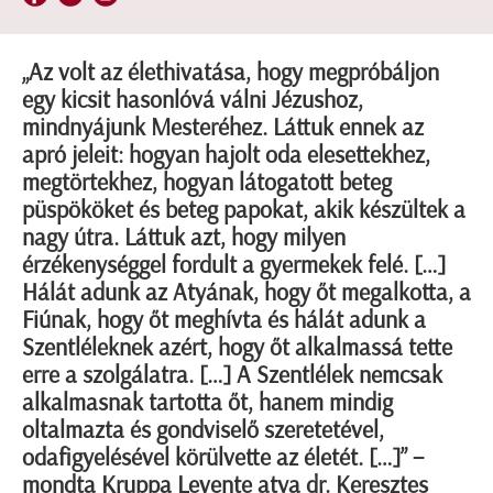
„Az volt az élethivatása, hogy megpróbáljon
egy kicsit hasonlóvá válni Jézushoz,
mindnyájunk Mesteréhez. Láttuk ennek az
apró jeleit: hogyan hajolt oda elesettekhez,
megtörtekhez, hogyan látogatott beteg
püspököket és beteg papokat, akik készültek a
nagy útra. Láttuk azt, hogy milyen
érzékenységgel fordult a gyermekek felé. […]
Hálát adunk az Atyának, hogy őt megalkotta, a
Fiúnak, hogy őt meghívta és hálát adunk a
Szentléleknek azért, hogy őt alkalmassá tette
erre a szolgálatra. […] A Szentlélek nemcsak
alkalmasnak tartotta őt, hanem mindig
oltalmazta és gondviselő szeretetével,
odafigyelésével körülvette az életét. […]” –
mondta Kruppa Levente atya dr. Keresztes