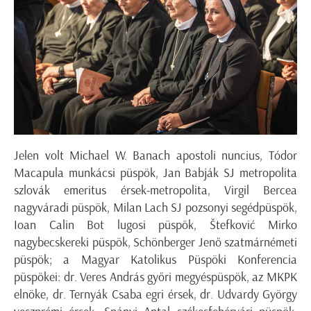
Jelen volt Michael W. Banach apostoli nuncius, Tódor
Macapula munkácsi püspök, Jan Babják SJ metropolita
szlovák emeritus érsek-metropolita, Virgil Bercea
nagyváradi püspök, Milan Lach SJ pozsonyi segédpüspök,
Ioan Calin Bot lugosi püspök, Štefković Mirko
nagybecskereki püspök, Schönberger Jenő szatmárnémeti
püspök; a Magyar Katolikus Püspöki Konferencia
püspökei: dr. Veres András győri megyéspüspök, az MKPK
elnöke, dr. Ternyák Csaba egri érsek, dr. Udvardy György