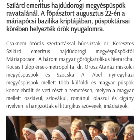
Szilárd emeritus hajdúdorogi megyéspüspök
ravatalánál. A főpásztort augusztus 22-én a
máriapócsi bazilika kriptájában, püspöktársai
körében helyezték örök nyugalomra.
Csaknem ötórás szertartással búcsúztak dr. Keresztes
Szilárd emeritus hajdúdorogi megyéspüspöktől
Máriapócson. A három magyar görögkatolikus hierarcha,
Kocsis Fülöp érsek-metropolita, dr. Orosz Atanáz miskolci
megyéspüspök és Szocska A. Ábel nyíregyházi
megyéspüspök mellett több külföldi és magyar püspök
koncelebrált és vett részt a temetésen, melyen a magyar
mellett ószlávul, szlovákul, románul, olaszul és cigány
nyelven is hangzottak el liturgikus szövegek, imádságok.