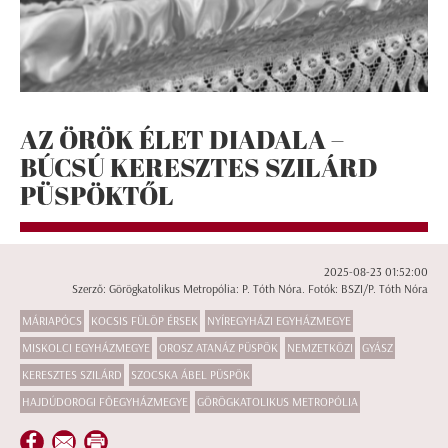
AZ ÖRÖK ÉLET DIADALA –
BÚCSÚ KERESZTES SZILÁRD
PÜSPÖKTŐL
2025-08-23 01:52:00
Szerző: Görögkatolikus Metropólia: P. Tóth Nóra. Fotók: BSZI/P. Tóth Nóra
MÁRIAPÓCS
KOCSIS FÜLÖP ÉRSEK
NYÍREGYHÁZI EGYHÁZMEGYE
MISKOLCI EGYHÁZMEGYE
OROSZ ATANÁZ PÜSPÖK
NEMZETKÖZI
GYÁSZ
KERESZTES SZILÁRD
SZOCSKA ÁBEL PÜSPÖK
HAJDÚDOROGI FŐEGYHÁZMEGYE
GÖRÖGKATOLIKUS METROPÓLIA