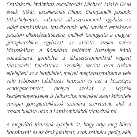
Csatlakozik imáimhoz excellenciás Michael Jalakh OAM
érsek, titkár, excellenciás Filippo Ciampanelli püspök,
titkárhelyettes, valamint dikasztériumunk egyházi és
világi munkatársai. Imádkozunk, lelki üdvéért emlékezve
pásztori elkötelezettségére, mellyel támogatta a magyar
görögkatolikus egyházat az ateista rezsim nehéz
időszakában, a Rómában betöltött tisztségei iránti
odaadására, gondolva a dikasztériumunknál végzett
tanácsadói feladataira. Személy szerint nem tudom
elfelejteni az a lendületet, melyet megtapasztaltam a vele
való többszöri találkozás kapcsán és azt a készséges
vendégszeretetét, mellyel azokat a képzési
kezdeményezéseket is felkarolta, melyeket azon különféle
európai görögkatolikusok számára szerveztek, akik a
rezsim bukása után a katakombákból támadtak fel.
A megváltó Jézusnak ajánljuk őt, hogy adja meg bűnei
bocsánatát és az örök jutalmat, azok számára pedig, akik