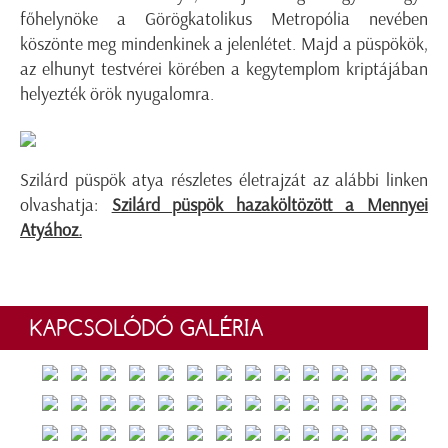
főhelynöke a Görögkatolikus Metropólia nevében
köszönte meg mindenkinek a jelenlétet.
Majd a püspökök,
az elhunyt testvérei körében a kegytemplom kriptájában
helyezték örök nyugalomra.
Szilárd püspök atya részletes életrajzát az alábbi linken
olvashatja:
Szilárd püspök hazaköltözött a Mennyei
Atyához
.
KAPCSOLÓDÓ GALÉRIA