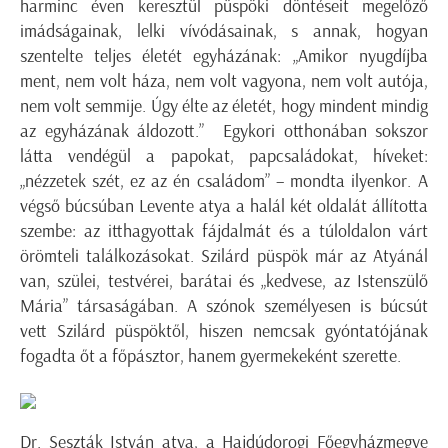
harminc éven keresztül püspöki döntéseit megelőző
imádságainak, lelki vívódásainak, s annak, hogyan
szentelte teljes életét egyházának:
„Amikor nyugdíjba
ment, nem volt háza, nem volt vagyona, nem volt autója,
nem volt semmije. Úgy élte az életét, hogy mindent mindig
az egyházának áldozott.”
Egykori otthonában sokszor
látta vendégül a papokat, papcsaládokat, híveket:
„nézzetek szét, ez az én családom” – mondta ilyenkor.
A
végső búcsúban Levente atya a halál két oldalát állította
szembe: az itthagyottak fájdalmát és a túloldalon várt
örömteli találkozásokat. Szilárd püspök már az Atyánál
van, szülei, testvérei, barátai és „kedvese, az Istenszülő
Mária” társaságában. A szónok személyesen is búcsút
vett Szilárd püspöktől, hiszen nemcsak gyóntatójának
fogadta őt a főpásztor, hanem gyermekeként szerette.
Dr. Seszták István atya, a Hajdúdorogi Főegyházmegye