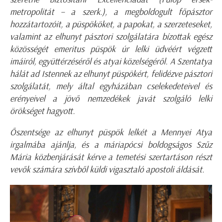
metropolitát – a szerk.), a megboldogult főpásztor
hozzátartozóit, a püspököket, a papokat, a szerzeteseket,
valamint az elhunyt pásztori szolgálatára bízottak egész
közösségét emeritus püspök úr lelki üdvéért végzett
imáiról, együttérzéséről és atyai közelségéről.
A Szentatya
hálát ad Istennek az elhunyt püspökért, felidézve pásztori
szolgálatát, mely által egyházában cselekedeteivel és
erényeivel a jövő nemzedékek javát szolgáló lelki
örökséget hagyott.
Őszentsége az elhunyt püspök lelkét a Mennyei Atya
irgalmába ajánlja, és a máriapócsi boldogságos Szűz
Mária közbenjárását kérve a temetési szertartáson részt
vevők számára szívből küldi vigasztaló apostoli áldását.