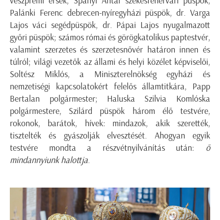
veszprémi érsek, Spányi Antal székesfehérvári püspök,
Palánki Ferenc debrecen-nyíregyházi püspök, dr. Varga
Lajos váci segédpüspök, dr. Pápai Lajos nyugalmazott
győri püspök; számos római és görögkatolikus paptestvér,
valamint szerzetes és szerzetesnővér határon innen és
túlról; világi vezetők az állami és helyi közélet képviselői,
Soltész Miklós, a Miniszterelnökség egyházi és
nemzetiségi kapcsolatokért felelős államtitkára, Papp
Bertalan polgármester; Haluska Szilvia Komlóska
polgármestere, Szilárd püspök három élő testvére,
rokonok, barátok, hívek: mindazok, akik szerették,
tisztelték és gyászolják elvesztését. Ahogyan egyik
testvére mondta a részvétnyilvánítás után:
ő
mindannyiunk halottja
.