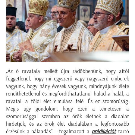
„Az ő ravatala mellett újra rádöbbenünk, hogy attól
függetlenül, hogy mi egyszerű vagy nagyszerű emberek
vagyunk, hogy hány évesek vagyunk, mindnyájunk élete
rendíthetetlenül és megfordíthatatlanul halad a halál, a
ravatal, a földi élet elmúlása felé. És ez szomorúság.
Mégis úgy gondolom, hogy ezen a temetésen a
szomorúsággal szemben az örök életnek a diadalát
hirdetjük, és az örök élet diadalában a legfontosabb
érzésünk a hálaadás” – fogalmazott a
prédikációt
tartó