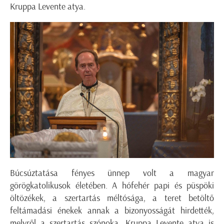
Kruppa Levente atya.
Búcsúztatása fényes ünnep volt a magyar
görögkatolikusok életében. A hófehér papi és püspöki
öltözékek, a szertartás méltósága, a teret betöltő
feltámadási énekek annak a bizonyosságát hirdették,
melyről a szertartás szónoka, Kruppa Levente atya is