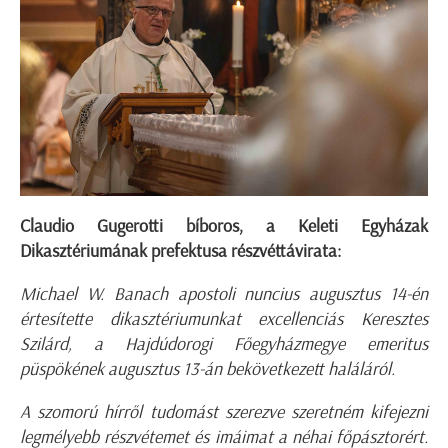
Claudio Gugerotti bíboros, a Keleti Egyházak
Dikasztériumának prefektusa részvéttávirata:
Michael W. Banach apostoli nuncius augusztus 14-én
értesítette dikasztériumunkat excellenciás Keresztes
Szilárd, a Hajdúdorogi Főegyházmegye emeritus
püspökének augusztus 13-án bekövetkezett haláláról.
A szomorú hírről tudomást szerezve szeretném kifejezni
legmélyebb részvétemet és imáimat a néhai főpásztorért.