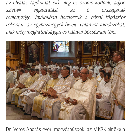
az elválás fájdalmát élik meg és szomorkodnak, adjon
szívbéli vigasztalást az ő országának
reménysége.
Imáinkban hordozzuk a néhai főpásztor
rokonait, az egyházmegyék híveit, valamint mindazokat,
akik mély meghatottsággal és hálával búcsúznak tőle.
Dr. Veres András győri megyéspüspök, az MKPK elnöke a