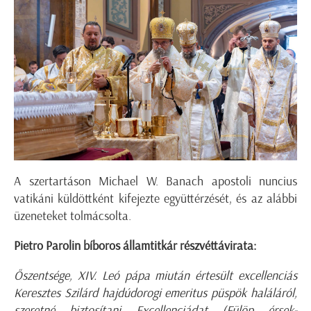
A szertartáson Michael W. Banach apostoli nuncius
vatikáni küldöttként kifejezte együttérzését, és az alábbi
üzeneteket tolmácsolta.
Pietro Parolin bíboros államtitkár részvéttávirata:
Őszentsége, XIV. Leó pápa miután értesült excellenciás
Keresztes Szilárd hajdúdorogi emeritus püspök haláláról,
szeretné biztosítani Excellenciádat (Fülöp érsek-