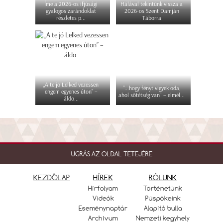
Íme a 2026-os ifjúsági
Hálával tekintünk vissza a
gyalogos zarándoklat
2026-os Szent Damján
részletes p...
Táborra
„A te jó Lelked vezessen
"...hogy fényt vigyek oda,
engem egyenes úton” –
ahol sötétség van" – elmél...
áldo...
UGRÁS AZ OLDAL TETEJÉRE
KEZDŐLAP
HÍREK
RÓLUNK
Hírfolyam
Történetünk
Videók
Püspökeink
Eseménynaptár
Alapító bulla
Archívum
Nemzeti kegyhely