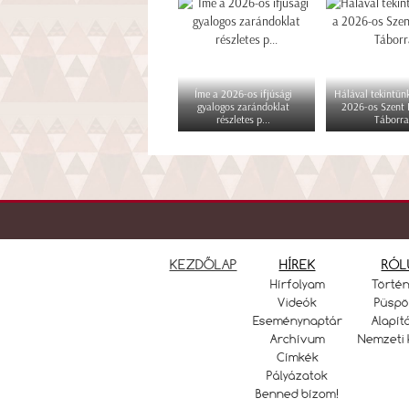
Íme a 2026-os ifjúsági
Hálával tekintünk
gyalogos zarándoklat
2026-os Szent
részletes p...
Táborra
KEZDŐLAP
HÍREK
RÓL
Hírfolyam
Törté
Videók
Püspö
Eseménynaptár
Alapít
Archívum
Nemzeti 
Címkék
Pályázatok
Benned bízom!