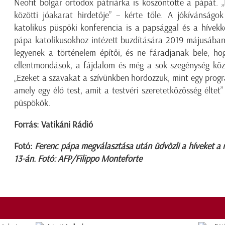
Neofit bolgár ortodox pátriárka is köszöntötte a pápát.
közötti jóakarat hirdetője” – kérte tőle. A jókívánságok
katolikus püspöki konferencia is a papsággal és a hívekk
pápa katolikusokhoz intézett buzdítására 2019 májusában 
legyenek a történelem építői, és ne fáradjanak bele, ho
ellentmondások, a fájdalom és még a sok szegénység köze
„Ezeket a szavakat a szívünkben hordozzuk, mint egy prog
amely egy élő test, amit a testvéri szeretetközösség éltet”
püspökök.
Forrás:
Vatikáni Rádió
Fotó:
Ferenc pápa megválasztása után üdvözli a híveket a 
13-án. Fotó: AFP/Filippo Monteforte