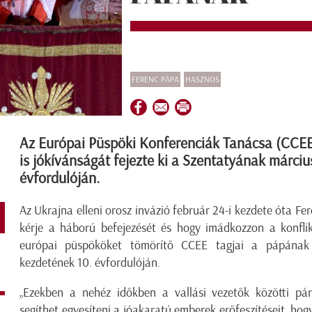
FERENC PÁPA
HASZNOS
Az Európai Püspöki Konferenciák Tanácsa (CCEE)
is jókívánságát fejezte ki a Szentatyának márciu
évfordulóján.
Az Ukrajna elleni orosz invázió február 24-i kezdete óta F
kérje a háború befejezését és hogy imádkozzon a konflik
európai püspököket tömörítő CCEE tagjai a pápána
kezdetének 10. évfordulóján.
„Ezekben a nehéz időkben a vallási vezetők közötti pá
segíthet egyesíteni a jóakaratú emberek erőfeszítéseit, ho