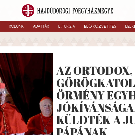
RÓLUNK
ADATTÁR
LITURGIA
ÉLŐ KÖZVETÍTÉS
LELK
AZ ORTODOX,
GÖRÖGKATOLI
ÖRMÉNY EGYH
JÓKÍVÁNSÁGA
KÜLDTÉK A J
PÁPÁNAK