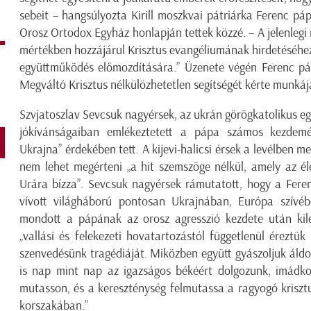
sebeit – hangsúlyozta Kirill moszkvai pátriárka Ferenc p
Orosz Ortodox Egyház honlapján tettek közzé. – A jelenlegi
mértékben hozzájárul Krisztus evangéliumának hirdetéséhez, 
együttműködés előmozdítására.” Üzenete végén Ferenc páp
Megváltó Krisztus nélkülözhetetlen segítségét kérte munkáj
Szvjatoszlav Sevcsuk nagyérsek, az ukrán görögkatolikus e
jókívánságaiban emlékeztetett a pápa számos kezdemé
Ukrajna” érdekében tett. A kijevi-halicsi érsek a levélben m
nem lehet megérteni „a hit szemszöge nélkül, amely az él
Urára bízza”. Sevcsuk nagyérsek rámutatott, hogy a Feren
vívott világháború pontosan Ukrajnában, Európa szívéb
mondott a pápának az orosz agresszió kezdete után kile
„vallási és felekezeti hovatartozástól függetlenül éreztük 
szenvedésünk tragédiáját. Miközben együtt gyászoljuk áld
is nap mint nap az igazságos békéért dolgozunk, imádk
mutasson, és a kereszténység felmutassa a ragyogó kriszt
korszakában.”