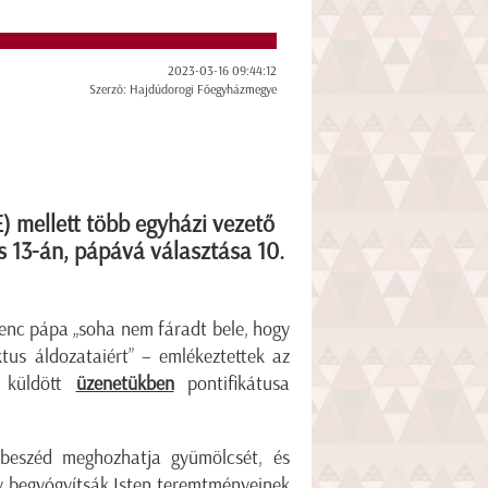
2023-03-16 09:44:12
Szerző: Hajdúdorogi Főegyházmegye
 mellett több egyházi vezető
s 13-án, pápává választása 10.
erenc pápa „soha nem fáradt bele, hogy
tus áldozataiért” – emlékeztettek az
k küldött
üzenetükben
pontifikátusa
rbeszéd meghozhatja gyümölcsét, és
gy begyógyítsák Isten teremtményeinek