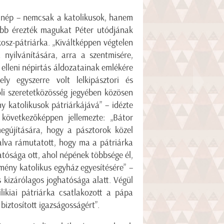
y nép – nemcsak a katolikusok, hanem
ebb érezték magukat Péter utódjának
kosz-pátriárka. „Kiváltképpen végtelen
nyilvánítására, arra a szentmisére,
elleni népirtás áldozatainak emlékére
ly egyszerre volt lelkipásztori és
li szeretetközösség jegyében közösen
 katolikusok pátriárkájává” – idézte
következőképpen jellemezte: „Bátor
egújítására, hogy a pásztorok közel
alva rámutatott, hogy ma a pátriárka
atósága ott, ahol népének többsége él,
rmény katolikus egyház egyesítésére” –
s kizárólagos joghatósága alatt. Végül
likiai pátriárka csatlakozott a pápa
biztosított igazságosságért”.