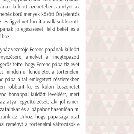
ápának küldött üzenetében, amelyet az
 nehéz körülmények között Ön jelentős
és figyelmet fordít a vallások közötti
ának jó egészséget, lelki békét és a
ához.
gyház vezetője Ferenc pápának küldött
nyezésére, amelyet a „megtépázott
egerősítette, hogy Ferenc pápa tíz évét
et minden új lendületét a történelem
c pápa által emlegetett részletekben
en robbant ki, és külön köszönetet
nc hónappal küldött leveléért, mert
az atyai együttérzését, aki jól ismeri
ozatainkat és a pápához hasonlóan mi
ozunk az Úrhoz, hogy pápasága utat
usi reményt a történelmi változások e