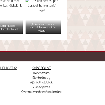
„Az ikon nem csupán
lvételit hirdet
ábrázol, hanem tanít” –
olikus főiskolánk
véget...
LELKIATYA
KAPCSOLAT
Imresszum
Elérhetőség
Ajánlott oldalak
Visszajelzés
Gyermekvédelmi bejelentés