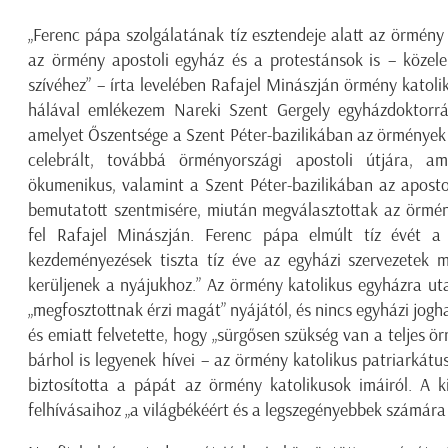
„Ferenc pápa szolgálatának tíz esztendeje alatt az örmén
az örmény apostoli egyház és a protestánsok is – közel
szívéhez” – írta levelében Rafajel Minászján örmény katoli
hálával emlékezem Nareki Szent Gergely egyházdoktorrá 
amelyet Őszentsége a Szent Péter-bazilikában az örmények 
celebrált, továbbá örményországi apostoli útjára, ame
ökumenikus, valamint a Szent Péter-bazilikában az aposto
bemutatott szentmisére, miután megválasztottak az örmény
fel Rafajel Minászján. Ferenc pápa elmúlt tíz évét a 
kezdeményezések tiszta tíz éve az egyházi szervezetek m
kerüljenek a nyájukhoz.” Az örmény katolikus egyházra ut
„megfosztottnak érzi magát” nyájától, és nincs egyházi jogh
és emiatt felvetette, hogy „sürgősen szükség van a teljes ö
bárhol is legyenek hívei – az örmény katolikus patriarkátu
biztosította a pápát az örmény katolikusok imáiról. A ki
felhívásaihoz „a világbékéért és a legszegényebbek számára 