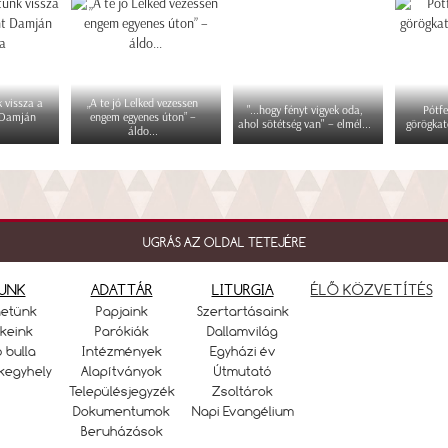
 vissza a
„A te jó Lelked vezessen
"...hogy fényt vigyek oda,
Pótfe
 Damján
engem egyenes úton” –
ahol sötétség van" – elmél...
görögkat
áldo...
UGRÁS AZ OLDAL TETEJÉRE
UNK
ADATTÁR
LITURGIA
ÉLŐ KÖZVETÍTÉS
netünk
Papjaink
Szertartásaink
keink
Parókiák
Dallamvilág
ó bulla
Intézmények
Egyházi év
kegyhely
Alapítványok
Útmutató
Településjegyzék
Zsoltárok
Dokumentumok
Napi Evangélium
Beruházások