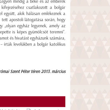
 „Legyen mindig a béke és az emberek
 kifejezéséhez csatlakozott a bolgár
el együtt, akik hálásan emlékeznek a
tett apostoli látogatása során, hogy
gy „olyan egyház legyenek, amely az
pette is képes gyümölcsöt teremni”.
ramot és hivatást egyházunk számára,
 – írták levelükben a bolgár katolikus
római Szent Péter téren 2013. március