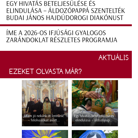
EGY HIVATÁS BETELJESÜLÉSE ÉS
ELINDULÁSA – ÁLDOZÓPAPPÁ SZENTELTÉK
BUDAI JÁNOS HAJDÚDOROGI DIAKÓNUST
ÍME A 2026-OS IFJÚSÁGI GYALOGOS
ZARÁNDOKLAT RÉSZLETES PROGRAMJA
AKTUÁLIS
EZEKET OLVASTA MÁR?
„Uram jó nekünk itt lennünk!”
Egy hivatás beteljesülése és
– felolvasókat avatt...
elindulása – áldozópap...