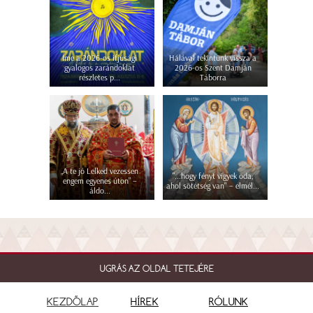
Íme a 2026-os ifjúsági
Hálával tekintünk vissza a
gyalogos zarándoklat
2026-os Szent Damján
részletes p...
Táborra
„A te jó Lelked vezessen
"...hogy fényt vigyek oda,
engem egyenes úton” –
ahol sötétség van" – elmél...
áldo...
UGRÁS AZ OLDAL TETEJÉRE
KEZDŐLAP
HÍREK
RÓLUNK