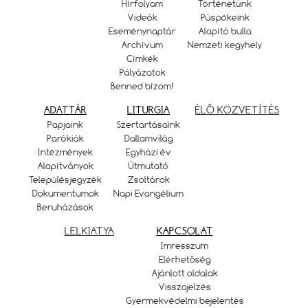
Hírfolyam
Történetünk
Videók
Püspökeink
Eseménynaptár
Alapító bulla
Archívum
Nemzeti kegyhely
Címkék
Pályázatok
Benned bízom!
ADATTÁR
LITURGIA
ÉLŐ KÖZVETÍTÉS
Papjaink
Szertartásaink
Parókiák
Dallamvilág
Intézmények
Egyházi év
Alapítványok
Útmutató
Településjegyzék
Zsoltárok
Dokumentumok
Napi Evangélium
Beruházások
LELKIATYA
KAPCSOLAT
Imresszum
Elérhetőség
Ajánlott oldalak
Visszajelzés
Gyermekvédelmi bejelentés