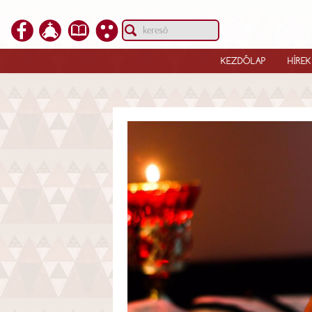
KEZDŐLAP
HÍREK