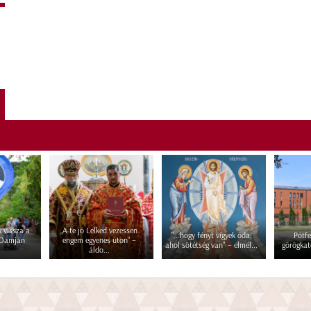
 vissza a
„A te jó Lelked vezessen
"...hogy fényt vigyek oda,
Pótfe
 Damján
engem egyenes úton” –
ahol sötétség van" – elmél...
görögkat
áldo...