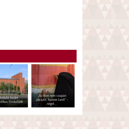
„Az ikon nem csupán
lvételit hirdet
ábrázol, hanem tanít” –
olikus főiskolánk
véget...