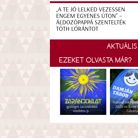
„A TE JÓ LELKED VEZESSEN
ENGEM EGYENES ÚTON” –
ÁLDOZÓPAPPÁ SZENTELTÉK
TÓTH LÓRÁNTOT
AKTUÁLIS
EZEKET OLVASTA MÁR?
Íme a 2026-os ifjúsági
Hálával tekintünk
gyalogos zarándoklat
2026-os Szent
részletes p...
Táborra