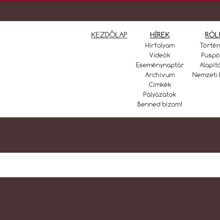
KEZDŐLAP
HÍREK
RÓL
Hírfolyam
Törté
Videók
Püspö
Eseménynaptár
Alapít
Archívum
Nemzeti 
Címkék
Pályázatok
Benned bízom!