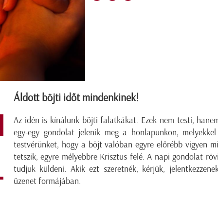
Áldott böjti időt mindenkinek!
Az idén is kínálunk böjti falatkákat. Ezek nem testi, hane
egy-egy gondolat jelenik meg a honlapunkon, melyekkel
testvérünket, hogy a böjt valóban egyre előrébb vigyen m
tetszik, egyre mélyebbre Krisztus felé. A napi gondolat rövi
tudjuk küldeni. Akik ezt szeretnék, kérjük, jelentkezze
üzenet formájában.