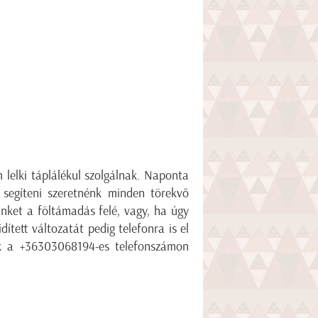
m lelki táplálékul szolgálnak. Naponta
 segíteni szeretnénk minden törekvő
inket a föltámadás felé, vagy, ha úgy
dített változatát pedig telefonra is el
nek a +36303068194-es telefonszámon