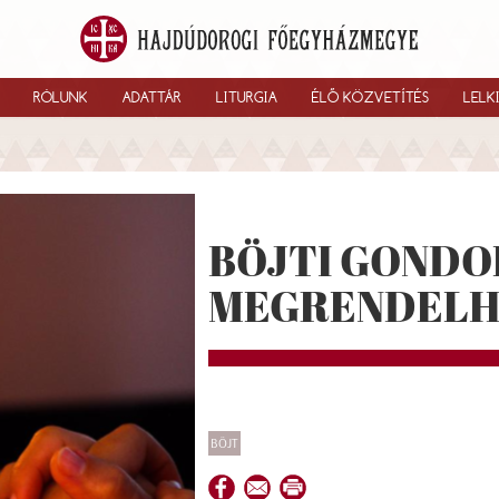
RÓLUNK
ADATTÁR
LITURGIA
ÉLŐ KÖZVETÍTÉS
LELK
BÖJTI GOND
MEGRENDEL
BÖJT