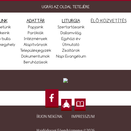
UGRÁS AZ OLDAL TETEJÉRE
UNK
ADATTÁR
LITURGIA
ÉLŐ KÖZVETÍTÉS
netünk
Papjaink
Szertartásaink
keink
Parókiák
Dallamvilág
ó bulla
Intézmények
Egyházi év
kegyhely
Alapítványok
Útmutató
Településjegyzék
Zsoltárok
Dokumentumok
Napi Evangélium
Beruházások
ÍRJON NEKÜNK
IMPRESSZUM
Hajdúdorogi Főegyházmegye ©2026