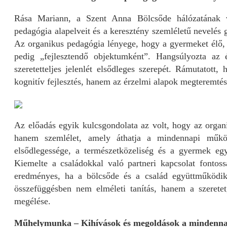
Rása Mariann, a Szent Anna Bölcsőde hálózatának v
pedagógia alapelveit és a keresztény szemléletű nevelés 
Az organikus pedagógia lényege, hogy a gyermeket élő,
pedig „fejlesztendő objektumként”. Hangsúlyozta az 
szeretetteljes jelenlét elsődleges szerepét. Rámutatot
kognitív fejlesztés, hanem az érzelmi alapok megteremtés
Az előadás egyik kulcsgondolata az volt, hogy az orga
hanem szemlélet, amely áthatja a mindennapi működ
elsődlegessége, a természetközeliség és a gyermek egyé
Kiemelte a családokkal való partneri kapcsolat fontoss
eredményes, ha a bölcsőde és a család együttműködik
összefüggésben nem elméleti tanítás, hanem a szeretet
megélése.
Műhelymunka – Kihívások és megoldások a mindenn