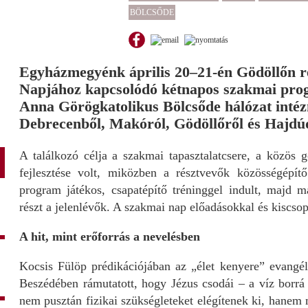
BÖLCSŐDE
Egyházmegyénk április 20–21-én Gödöllőn r
Napjához kapcsolódó kétnapos szakmai prog
Anna Görögkatolikus Bölcsőde hálózat intéz
Debrecenből, Makóról, Gödöllőről és Hajdú
A találkozó célja a szakmai tapasztalatcsere, a közös
fejlesztése volt, miközben a résztvevők közösségépítő
program játékos, csapatépítő tréninggel indult, majd 
részt a jelenlévők. A szakmai nap előadásokkal és kiscso
A hit, mint erőforrás a nevelésben
Kocsis Fülöp prédikációjában az „élet kenyere” evangéli
Beszédében rámutatott, hogy Jézus csodái – a víz borrá 
nem pusztán fizikai szükségleteket elégítenek ki, hanem 