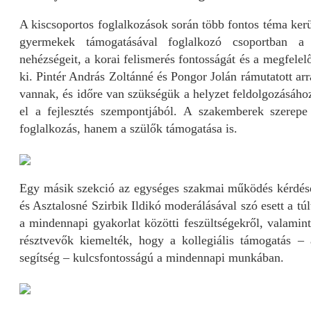
A kiscsoportos foglalkozások során több fontos téma kerül
gyermekek támogatásával foglalkozó csoportban a
nehézségeit, a korai felismerés fontosságát és a megfele
ki. Pintér András Zoltánné és Pongor Jolán rámutatott ar
vannak, és időre van szükségük a helyzet feldolgozásához
el a fejlesztés szempontjából. A szakemberek szerep
foglalkozás, hanem a szülők támogatása is.
Egy másik szekció az egységes szakmai működés kérdése
és Asztalosné Szirbik Ildikó moderálásával szó esett a túl
a mindennapi gyakorlat közötti feszültségekről, valamin
résztvevők kiemelték, hogy a kollegiális támogatás –
segítség – kulcsfontosságú a mindennapi munkában.