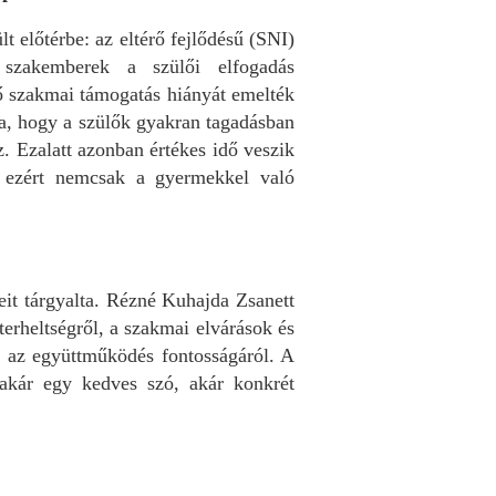
t előtérbe: az eltérő fejlődésű (SNI)
 szakemberek a szülői elfogadás
lő szakmai támogatás hiányát emelték
ra, hogy a szülők gyakran tagadásban
. Ezalatt azonban értékes idő veszik
e ezért nemcsak a gyermekkel való
it tárgyalta. Rézné Kuhajda Zsanett
terheltségről, a szakmai elvárások és
t az együttműködés fontosságáról. A
 akár egy kedves szó, akár konkrét