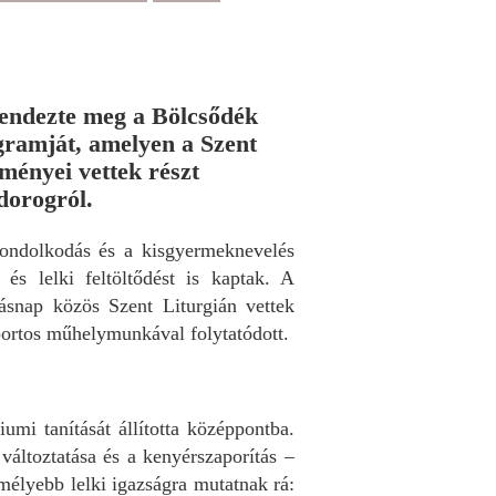
endezte meg a Bölcsődék
ramját, amelyen a Szent
ményei vettek részt
dorogról.
 gondolkodás és a kisgyermeknevelés
 és lelki feltöltődést is kaptak. A
másnap közös Szent Liturgián vettek
portos műhelymunkával folytatódott.
umi tanítását állította középpontba.
változtatása és a kenyérszaporítás –
mélyebb lelki igazságra mutatnak rá: