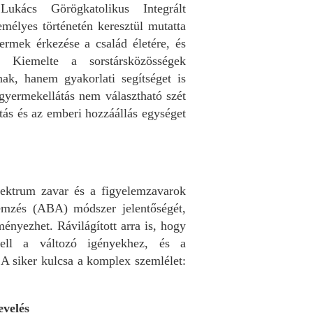
ukács Görögkatolikus Integrált
mélyes történetén keresztül mutatta
ermek érkezése a család életére, és
 Kiemelte a sorstársközösségek
ak, hanem gyakorlati segítséget is
gyermekellátás nem választható szét
atás és az emberi hozzáállás egységet
pektrum zavar és a figyelemzavarok
emzés (ABA) módszer jelentőségét,
ényezhet. Rávilágított arra is, hogy
ell a változó igényekhez, és a
. A siker kulcsa a komplex szemlélet:
evelés