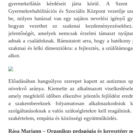
gyermekellátás kérdéseit járta körül. A Szent L
Gyermekrehabilitációs és Szociális Központ vezetője sze
be, milyen hatással van egy sajátos nevelési igényű gy
hogyan vezethet ez szakmai kezdeményezésekhez.
jelentőségét, amelyek nemcsak érzelmi támaszt nyújtan
adnak a családoknak. Rámutatott arra, hogy a hatékony 
szakmai és lelki dimenziókra: a fejlesztés, a szülőtámog
alkot.
Előadásában hangsúlyos szerepet kapott az autizmus s
növekvő aránya. Kiemelte az alkalmazott viselkedésel
amely megfelelő időben elkezdve jelentős fejlődést eredm
a szakembereknek folyamatosan alkalmazkodniuk k
szolgáltatásoknak a valós szükségletekre kell reagálniuk
szakértelem, empátia és közösségi együttműködés.
Rása Mariann – Organikus pedagógia és keresztény n