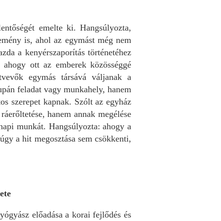
entőségét emelte ki. Hangsúlyozta,
emény is, ahol az egymást még nem
zda a kenyérszaporítás történetéhez
: ahogy ott az emberek közösséggé
ztvevők egymás társává váljanak a
upán feladat vagy munkahely, hanem
tos szerepet kapnak. Szólt az egyház
it ráerőltetése, hanem annak megélése
nnapi munkát. Hangsúlyozta: ahogy a
 úgy a hit megosztása sem csökkenti,
ete
ógyász előadása a korai fejlődés és