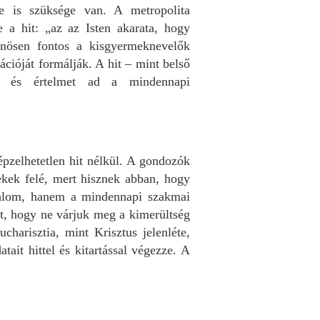
e is szüksége van. A metropolita
e a hit: „az az Isten akarata, hogy
önösen fontos a kisgyermeknevelők
cióját formálják. A hit – mint belső
n, és értelmet ad a mindennapi
épzelhetetlen hit nélkül. A gondozók
ekek felé, mert hisznek abban, hogy
galom, hanem a mindennapi szakmai
t, hogy ne várjuk meg a kimerültség
charisztia, mint Krisztus jelenléte,
ait hittel és kitartással végezze. A