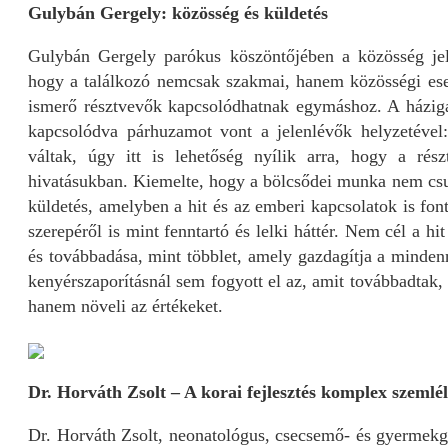
Gulybán Gergely: közösség és küldetés
Gulybán Gergely parókus köszöntőjében a közösség jel
hogy a találkozó nemcsak szakmai, hanem közösségi es
ismerő résztvevők kapcsolódhatnak egymáshoz. A háziga
kapcsolódva párhuzamot vont a jelenlévők helyzetével
váltak, úgy itt is lehetőség nyílik arra, hogy a rés
hivatásukban. Kiemelte, hogy a bölcsődei munka nem cs
küldetés, amelyben a hit és az emberi kapcsolatok is fon
szerepéről is mint fenntartó és lelki háttér. Nem cél a h
és továbbadása, mint többlet, amely gazdagítja a minde
kenyérszaporításnál sem fogyott el az, amit továbbadtak,
hanem növeli az értékeket.
Dr. Horváth Zsolt – A korai fejlesztés komplex szemlél
Dr. Horváth Zsolt, neonatológus, csecsemő- és gyermekgy