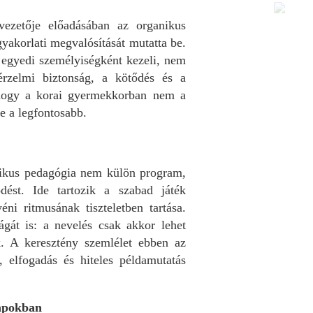
ezetője előadásában az organikus
gyakorlati megvalósítását mutatta be.
 egyedi személyiségként kezeli, nem
érzelmi biztonság, a kötődés és a
t, hogy a korai gyermekkorban nem a
e a legfontosabb.
nikus pedagógia nem külön program,
ést. Ide tartozik a szabad játék
ni ritmusának tiszteletben tartása.
ágát is: a nevelés csak akkor lehet
. A keresztény szemlélet ebben az
, elfogadás és hiteles példamutatás
apokban