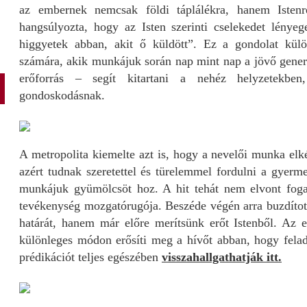
az embernek nemcsak földi táplálékra, hanem Istenr
hangsúlyozta, hogy az Isten szerinti cselekedet lényeg
higgyetek abban, akit ő küldött”. Ez a gondolat kül
számára, akik munkájuk során nap mint nap a jövő generá
erőforrás – segít kitartani a nehéz helyzetekbe
gondoskodásnak.
A metropolita kiemelte azt is, hogy a nevelői munka elk
azért tudnak szeretettel és türelemmel fordulni a gyerm
munkájuk gyümölcsöt hoz. A hit tehát nem elvont fo
tevékenység mozgatórugója. Beszéde végén arra buzdítot
határát, hanem már előre merítsünk erőt Istenből. Az eu
különleges módon erősíti meg a hívőt abban, hogy feladat
prédikációt teljes egészében
visszahallgathatják itt
.