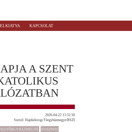
ELKIATYA
KAPCSOLAT
APJA A SZENT
KATOLIKUS
ÁLÓZATBAN
2026-04-22 13:32:50
Szerző: Hajdúdorogi Főegyházmegye/BSZI
OGI FŐEGYHÁZMEGYE
HASZNOS