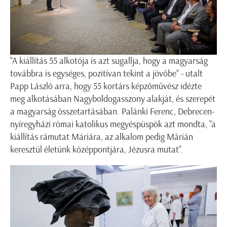
"A kiállítás 55 alkotója is azt sugallja, hogy a magyarság
továbbra is egységes, pozitívan tekint a jövőbe" - utalt
Papp László arra, hogy 55 kortárs képzőművész idézte
meg alkotásában Nagyboldogasszony alakját, és szerepét
a magyarság összetartásában. Palánki Ferenc, Debrecen-
nyíregyházi római katolikus megyéspüspök azt mondta, "a
kiállítás rámutat Máriára, az alkalom pedig Márián
keresztül életünk középpontjára, Jézusra mutat".