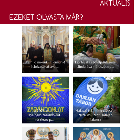
AKTUÁLIS
EZEKET OLVASTA MÁR?
„Uram jó nekünk itt lennünk!”
Egy hivatás beteljesülése és
– felolvasókat avatt...
elindulása – áldozópap...
Íme a 2026-os ifjúsági
Hálával tekintünk vissza a
gyalogos zarándoklat
2026-os Szent Damján
részletes p...
Táborra