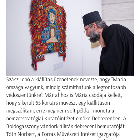
Szász Jenő a kiállítás üzenetének nevezte, hogy "Mária
országa vagyunk, mindig számíthatunk a legfontosabb
védőszentünkre". Már ahhoz is Mária csodája kellett,
hogy sikerült 55 kortárs művészt egy kiállításon
megszólítani, erre még nem volt példa - mondta a
nemzetstratégiai Kutatóintézet elnöke Debrecenben. A
Boldogasszony vándorkiállítás debreceni bemutatóját
Tóth Norbert, a Forrás Művészeti Intézet igazgatója