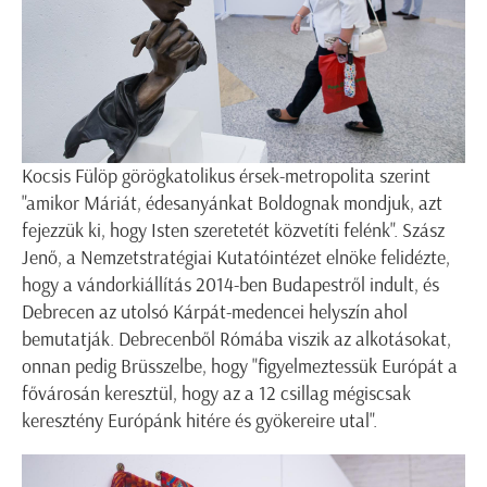
Kocsis Fülöp görögkatolikus érsek-metropolita szerint
"amikor Máriát, édesanyánkat Boldognak mondjuk, azt
fejezzük ki, hogy Isten szeretetét közvetíti felénk". Szász
Jenő, a Nemzetstratégiai Kutatóintézet elnöke felidézte,
hogy a vándorkiállítás 2014-ben Budapestről indult, és
Debrecen az utolsó Kárpát-medencei helyszín ahol
bemutatják. Debrecenből Rómába viszik az alkotásokat,
onnan pedig Brüsszelbe, hogy "figyelmeztessük Európát a
fővárosán keresztül, hogy az a 12 csillag mégiscsak
keresztény Európánk hitére és gyökereire utal".