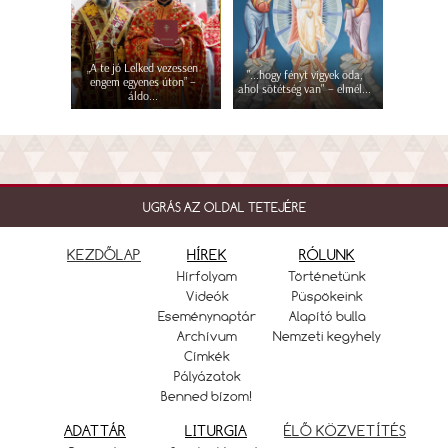
„A te jó Lelked vezessen
"...hogy fényt vigyek oda,
engem egyenes úton” –
ahol sötétség van" – elmél...
áldo...
UGRÁS AZ OLDAL TETEJÉRE
KEZDŐLAP
HÍREK
RÓLUNK
Hírfolyam
Történetünk
Videók
Püspökeink
Eseménynaptár
Alapító bulla
Archívum
Nemzeti kegyhely
Címkék
Pályázatok
Benned bízom!
ADATTÁR
LITURGIA
ÉLŐ KÖZVETÍTÉS