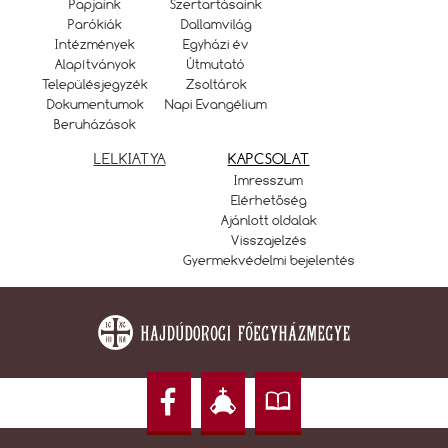
Papjaink
Szertartásaink
Parókiák
Dallamvilág
Intézmények
Egyházi év
Alapítványok
Útmutató
Településjegyzék
Zsoltárok
Dokumentumok
Napi Evangélium
Beruházások
LELKIATYA
KAPCSOLAT
Imresszum
Elérhetőség
Ajánlott oldalak
Visszajelzés
Gyermekvédelmi bejelentés