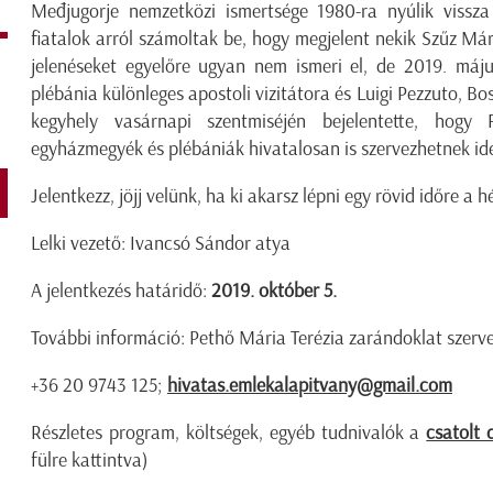
Međjugorje nemzetközi ismertsége 1980-ra nyúlik vissz
fiatalok arról számoltak be, hogy megjelent nekik Szűz Már
jelenéseket egyelőre ugyan nem ismeri el, de 2019. máj
plébánia különleges apostoli vizitátora és Luigi Pezzuto, B
kegyhely vasárnapi szentmiséjén bejelentette, ho
egyházmegyék és plébániák hivatalosan is szervezhetnek id
Jelentkezz, jöjj velünk, ha ki akarsz lépni egy rövid időre a 
Lelki vezető: Ivancsó Sándor atya
A jelentkezés határidő:
2019. október 5.
További információ: Pethő Mária Terézia zarándoklat szerv
+36 20 9743 125;
hivatas.emlekalapitvany@gmail.com
Részletes program, költségek, egyéb tudnivalók a
csatolt
fülre kattintva)