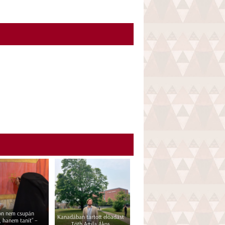
kon nem csupán
Kanadában tartott előadást
, hanem tanít” –
Tóth Attila Ákos