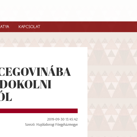
IATYA
KAPCSOLAT
CEGOVINÁBA
NDOKOLNI
ÓL
2019-09-30 13:45:42
Szerző: Hajdúdorogi Főegyházmegye