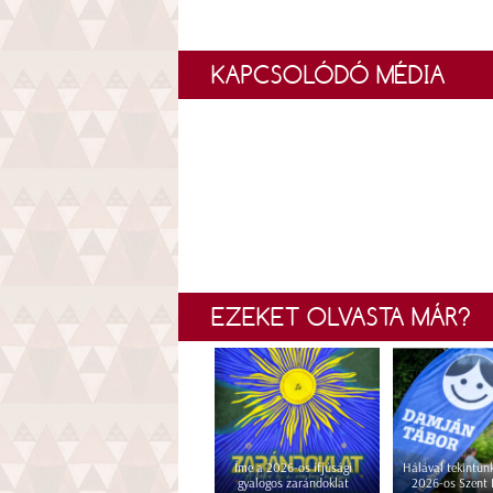
KAPCSOLÓDÓ MÉDIA
EZEKET OLVASTA MÁR?
Íme a 2026-os ifjúsági
Hálával tekintünk
gyalogos zarándoklat
2026-os Szent