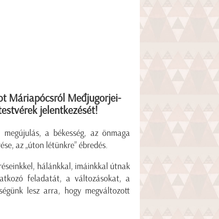
ot Máriapócsról Međjugorjei-
testvérek jelentkezését!
ki megújulás, a békesség, az önmaga
se, az „úton létünkre” ébredés.
réseinkkel, hálánkkal, imáinkkal útnak
atkozó feladatát, a változásokat, a
őségünk lesz arra, hogy megváltozott