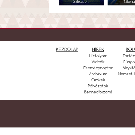
részletes p...
Táborra
KEZDŐLAP
HÍREK
RÓL
Hírfolyam
Törté
Videók
Püspö
Eseménynaptár
Alapít
Archívum
Nemzeti 
Címkék
Pályázatok
Benned bízom!