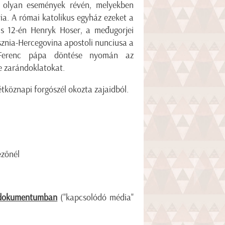
a olyan események révén, melyekben
ia. A római katolikus egyház ezeket a
us 12-én Henryk Hoser, a međugorjei
osznia-Hercegovina apostoli nunciusa a
gy Ferenc pápa döntése nyomán az
e zarándoklatokat.
hétköznapi forgószél okozta zajaidból.
ezőnél
 dokumentumban
("kapcsolódó média"