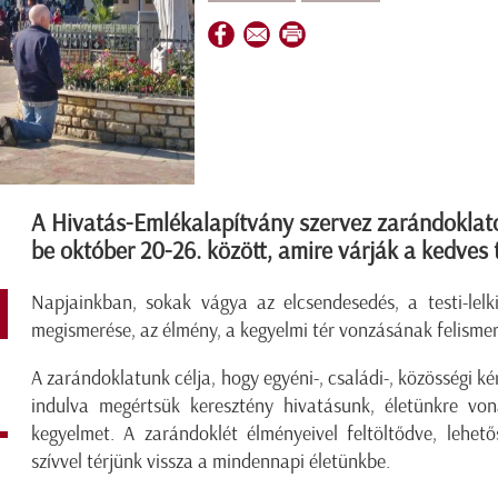
A Hivatás-Emlékalapítvány szervez zarándoklat
be október 20-26. között, amire várják a kedves 
Napjainkban, sokak vágya az elcsendesedés, a testi-lel
megismerése, az élmény, a kegyelmi tér vonzásának felismeré
A zarándoklatunk célja, hogy egyéni-, családi-, közösségi ké
indulva megértsük keresztény hivatásunk, életünkre von
kegyelmet. A zarándoklét élményeivel feltöltődve, lehet
szívvel térjünk vissza a mindennapi életünkbe.