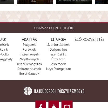
áldo...
UGRÁS AZ OLDAL TETEJÉRE
UNK
ADATTÁR
LITURGIA
ÉLŐ KÖZVETÍTÉS
netünk
Papjaink
Szertartásaink
keink
Parókiák
Dallamvilág
ó bulla
Intézmények
Egyházi év
kegyhely
Alapítványok
Útmutató
Településjegyzék
Zsoltárok
Dokumentumok
Napi Evangélium
Beruházások