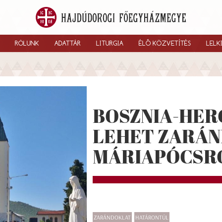
RÓLUNK
ADATTÁR
LITURGIA
ÉLŐ KÖZVETÍTÉS
LELK
BOSZNIA-HER
LEHET ZARÁ
MÁRIAPÓCSR
ZARÁNDOKLAT
HATÁRONTÚL