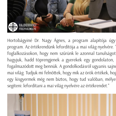
Hortobágyiné Dr. Nagy Ágnes, a program alapítója úgy 
program. Az értékrendünk lefordítója a mai világ nyelvére.
foglalkozásokon, hogy nem szűrünk le azonnal tanulságo
hagyjuk, hadd töprengjenek a gyerekek egy gondolaton,
fogalmazódott meg bennük. A gondolkodásról ugyanis sajno
mai világ. Tudjuk mi felnőttek, hogy mik az örök értékek, hog
egy kisgyermek még nem biztos, hogy tud valóban, mély
segíteni: lefordítani a mai világ nyelvére az értékrendet."