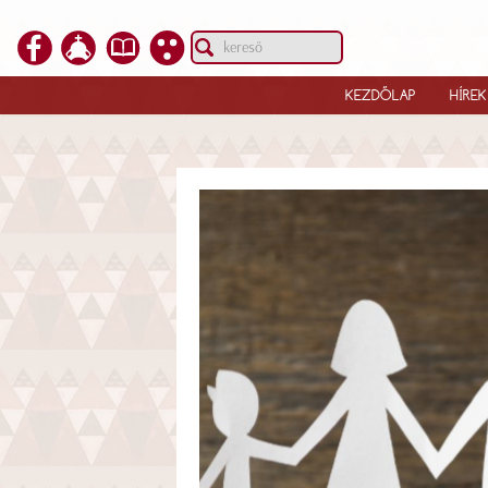
KEZDŐLAP
HÍREK