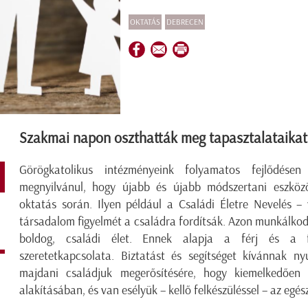
OKTATÁS
DEBRECEN
Szakmai napon oszthatták meg tapasztalataika
Görögkatolikus intézményeink folyamatos fejlődés
megnyilvánul, hogy újabb és újabb módszertani eszköz
oktatás során. Ilyen például a Családi Életre Nevelés –
társadalom figyelmét a családra fordítsák. Azon munkálkodn
boldog, családi élet. Ennek alapja a férj és a fel
szeretetkapcsolata. Biztatást és segítséget kívánnak ny
majdani családjuk megerősítésére, hogy kiemelkedően 
alakításában, és van esélyük – kellő felkészüléssel – az egés