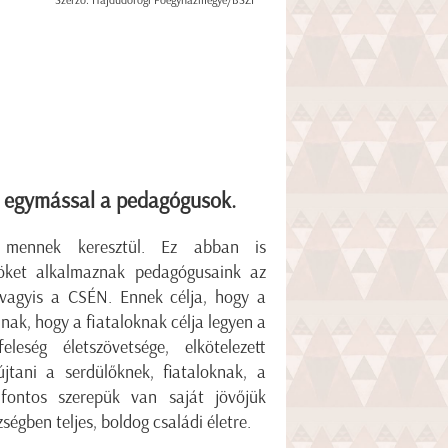
Szerző: Hajdúdorogi Főegyházmegye/BSZI
t egymással a pedagógusok.
en mennek keresztül. Ez abban is
öket alkalmaznak pedagógusaink az
 vagyis a CSÉN. Ennek célja, hogy a
ak, hogy a fiataloknak célja legyen a
eség életszövetsége, elkötelezett
újtani a serdülőknek, fiataloknak, a
fontos szerepük van saját jövőjük
zségben teljes, boldog családi életre.