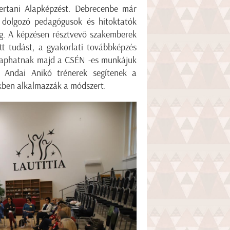
ertani Alapképzést. Debrecenbe már
 dolgozó pedagógusok és hitoktatók
eg. A képzésen résztvevő szakemberek
tt tudást, a gyakorlati továbbképzés
s kaphatnak majd a CSÉN -es munkájuk
 Andai Anikó trénerek segítenek a
ekben alkalmazzák a módszert.