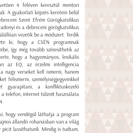
etően 4 féléven keresztül mentori
k. A gyakorlati képzés keretein belül
ebreceni Szent Efrém Görögkatolikus
íradonyi és a debreceni görögkatolikus
ülállóan vezetik be a módszert. Terdik
jezte ki, hogy a CSÉN programnak
ébe, így még tovább színesíthetik az
merte, hogy a hagyományos, lexikális
an az EQ, az érzelmi intelligencia
 a nagy verseket kell ismerni, hanem
et felismerni, személyiségjegyeinkkel
t gyarapítani, a konfliktuskezelő
a telefon, internet túlzott használata
N.
ki, hogy vendégül láthatja a program
"Sajnos állandó rohanásban van a világ
y picit lassíthatunk. Mindig is tudtam,