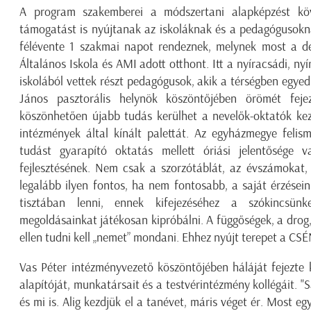
A program szakemberei a módszertani alapképzést köv
támogatást is nyújtanak az iskoláknak és a pedagógusokna
félévente 1 szakmai napot rendeznek, melynek most a d
Általános Iskola és AMI adott otthont. Itt a nyíracsádi, ny
iskolából vettek részt pedagógusok, akik a térségben egyed
János pasztorális helynök köszöntőjében örömét fe
köszönhetően újabb tudás kerülhet a nevelők-oktatók kez
intézmények által kínált palettát. Az egyházmegye felis
tudást gyarapító oktatás mellett óriási jelentősége v
fejlesztésének. Nem csak a szorzótáblát, az évszámokat,
legalább ilyen fontos, ha nem fontosabb, a saját érzéseink
tisztában lenni, ennek kifejezéséhez a szókincsünke
megoldásainkat játékosan kipróbálni. A függőségek, a drog, 
ellen tudni kell „nemet” mondani. Ehhez nyújt terepet a CSÉ
Vas Péter intézményvezető köszöntőjében háláját fejezte 
alapítóját, munkatársait és a testvérintézmény kollégáit. 
és mi is. Alig kezdjük el a tanévet, máris véget ér. Most eg