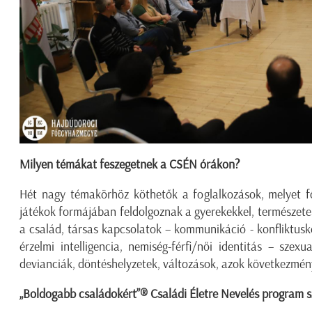
Milyen témákat feszegetnek a CSÉN órákon?
Hét nagy témakörhöz köthetők a foglalkozások, melyet fő
játékok formájában feldolgoznak a gyerekekkel, természete
a család, társas kapcsolatok – kommunikáció - konfliktuske
érzelmi intelligencia, nemiség-férfi/női identitás – szexu
devianciák, döntéshelyzetek, változások, azok következmén
„Boldogabb családokért”® Családi Életre Nevelés program