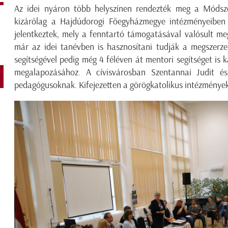
Az idei nyáron több helyszínen rendezték meg a Módsz
kizárólag a Hajdúdorogi Főegyházmegye intézményeiben
jelentkeztek, mely a fenntartó támogatásával valósult m
már az idei tanévben is hasznosítani tudják a megszerze
segítségével pedig még 4 féléven át mentori segítséget i
megalapozásához. A cívisvárosban Szentannai Judit és
pedagógusoknak. Kifejezetten a görögkatolikus intézmény