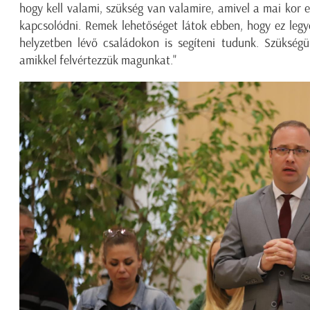
hogy kell valami, szükség van valamire, amivel a mai kor 
kapcsolódni. Remek lehetőséget látok ebben, hogy ez legy
helyzetben lévő családokon is segíteni tudunk. Szükség
amikkel felvértezzük magunkat."