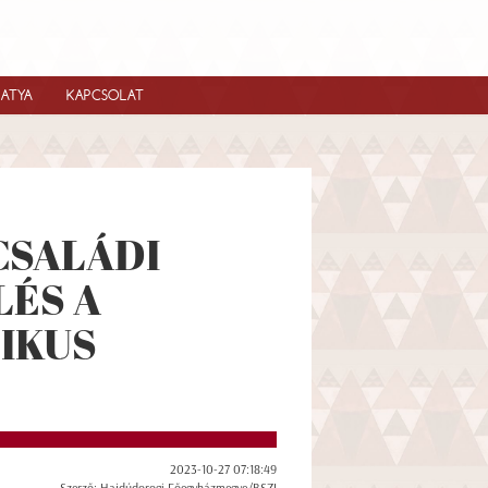
IATYA
KAPCSOLAT
 CSALÁDI
LÉS A
IKUS
2023-10-27 07:18:49