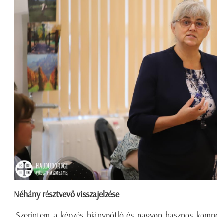
Néhány résztvevő visszajelzése
„Szerintem a képzés hiánypótló és nagyon hasznos komp