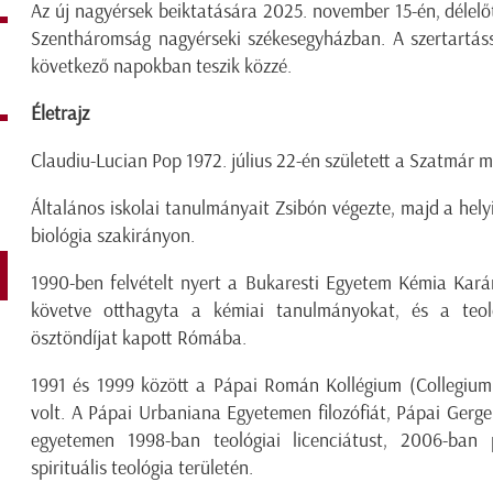
Az új nagyérsek beiktatására 2025. november 15-én, délelőt
Szentháromság nagyérseki székesegyházban. A szertartáss
következő napokban teszik közzé.
Életrajz
Claudiu-Lucian Pop 1972. július 22-én született a Szatmár m
Általános iskolai tanulmányait Zsibón végezte, majd a hely
biológia szakirányon.
1990-ben felvételt nyert a Bukaresti Egyetem Kémia Karár
követve otthagyta a kémiai tanulmányokat, és a teoló
ösztöndíjat kapott Rómába.
1991 és 1999 között a Pápai Román Kollégium (Collegiu
volt. A Pápai Urbaniana Egyetemen filozófiát, Pápai Gerge
egyetemen 1998-ban teológiai licenciátust, 2006-ban 
spirituális teológia területén.