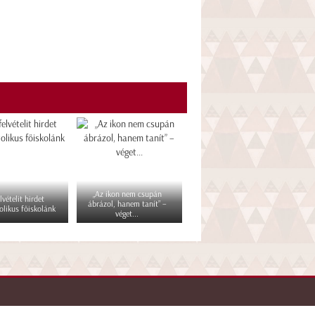
„Az ikon nem csupán
lvételit hirdet
ábrázol, hanem tanít” –
olikus főiskolánk
véget...