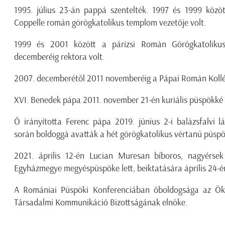
1995. július 23-án pappá szentelték. 1997 és 1999 közöt
Coppelle román görögkatolikus templom vezetője volt.
1999 és 2001 között a párizsi Román Görögkatolikus
decemberéig rektora volt.
2007. decemberétől 2011 novemberéig a Pápai Román Kollé
XVI. Benedek pápa 2011. november 21-én kuriális püspökké 
Ő irányította Ferenc pápa 2019. június 2-i balázsfalvi l
során boldoggá avatták a hét görögkatolikus vértanú püspö
2021. április 12-én Lucian Muresan bíboros, nagyérsek
Egyházmegye megyéspüspöke lett, beiktatására április 24-én
A Romániai Püspöki Konferenciában őboldogsága az Ökol
Társadalmi Kommunikáció Bizottságának elnöke.