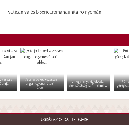
vatican.va és bisericaromanaunita.ro nyomán
 vissza a
„A te jó Lelked vezessen
"...hogy fényt vigyek oda,
Pótfe
 Damján
engem egyenes úton” –
ahol sötétség van" – elmél...
görögkat
áldo...
UGRÁS AZ OLDAL TETEJÉRE