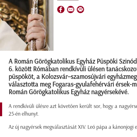
A Román Görögkatolikus Egyház Püspöki Szinód
6. között Rómában rendkívüli ülésen tanácskozo
püspököt, a Kolozsvár–szamosújvári egyházmegy
választotta meg Fogaras-gyulafehérvári érsek-m
Román Görögkatolikus Egyház nagyérsekévé.
A rendkívüli ülésre azt követően került sor, hogy a nagyé
25-én elhunyt.
Az új nagyérsek megválasztását XIV. Leó pápa a kánonjogi 