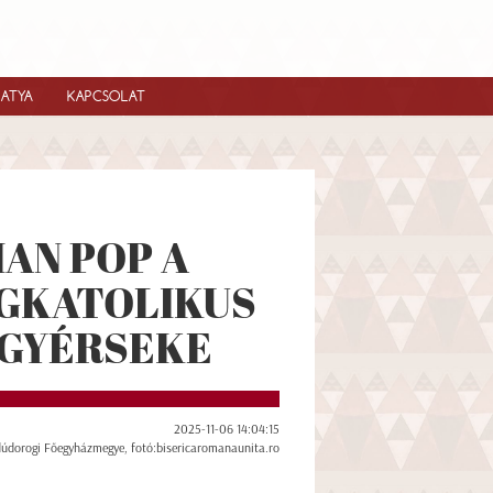
IATYA
KAPCSOLAT
AN POP A
GKATOLIKUS
AGYÉRSEKE
2025-11-06 14:04:15
dúdorogi Főegyházmegye, fotó:bisericaromanaunita.ro