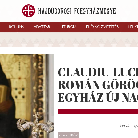
RÓLUNK
ADATTÁR
LITURGIA
ÉLŐ KÖZVETÍTÉS
LELK
CLAUDIU-LUCI
ROMÁN GÖRÖ
EGYHÁZ ÚJ N
Szerző: Haj
NEMZETKÖZI