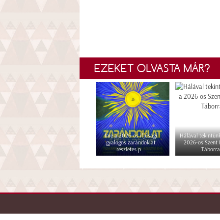
EZEKET OLVASTA MÁR?
Íme a 2026-os ifjúsági
Hálával tekintünk
gyalogos zarándoklat
2026-os Szent
részletes p...
Táborra