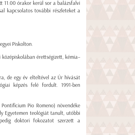
t 11.00 órakor kerül sor a balázsfalvi
al kapcsolatos további részleteket a
egyei Piskolton.
i középiskolában érettségizett, kémia–
a, de egy év elteltével az Úr hívását
giai képzés felé fordult. 1991-ben
m Pontificium Pio Romeno) növendéke
ly Egyetemen teológiát tanult, utóbbi
pedig doktori fokozatot szerzett a