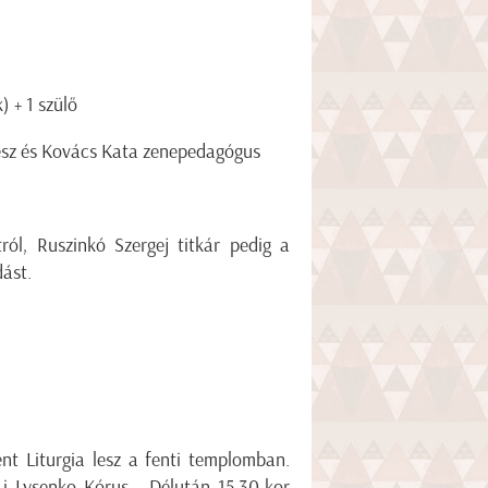
) + 1 szülő
nész és Kovács Kata zenepedagógus
ról, Ruszinkó Szergej titkár pedig a
dást.
nt Liturgia lesz a fenti templomban.
-i Lysenko Kórus. Délután 15.30-kor