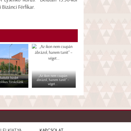
 Bizánci Férfikar.
„Az ikon nem csupán
lvételit hirdet
ábrázol, hanem tanít” –
olikus főiskolánk
véget...
LELKIATYA
KAPCSOLAT