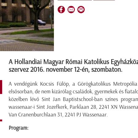
A Hollandiai Magyar Római Katolikus Egyházköz
szervez 2016. november 12-én, szombaton.
A vendégünk Kocsis Fülöp, a Görögkatolikus Metropólia m
elsősorban, de nem kizárólag családok, gyermekek és fiatal
közelben lévő Sint Jan Baptistschool-ban színes program
wassenaar-i Sint Jozefkerk, Parklaan 28, 2241 XN Wassenaa
Van Cranenburchlaan 31, 2241 PJ Wassenaar.
Program: