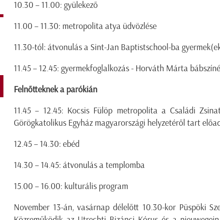
10.30 – 11.00: gyülekező
11.00 – 11.30: metropolita atya üdvözlése
11.30-tól: átvonulás a Sint-Jan Baptistschool-ba gyermek(ek
11.45 – 12.45: gyermekfoglalkozás - Horváth Márta bábszí
Felnőtteknek a parókián
11.45 – 12.45: Kocsis Fülöp metropolita a Családi Zsinat
Görögkatolikus Egyház magyarországi helyzetéről tart előa
12.45 – 14.30: ebéd
14.30 – 14.45: átvonulás a templomba
15.00 – 16.00: kulturális program
November 13-án, vasárnap délelőtt 10.30-kor Püspöki Sze
Közreműködik az Utrechti Bizánci Kórus és a nieuwegein