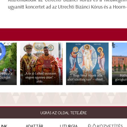
ugyanitt koncertet ad az Utrechti Bizánci Kórus és a Hoorn-i
 vissza a
„A te jó Lelked vezessen
"...hogy fényt vigyek oda,
Pótfe
 Damján
engem egyenes úton” –
ahol sötétség van" – elmél...
görögkat
áldo...
UGRÁS AZ OLDAL TETEJÉRE
UNK
ADATTÁR
LITURGIA
ÉLŐ KÖZVETÍTÉS