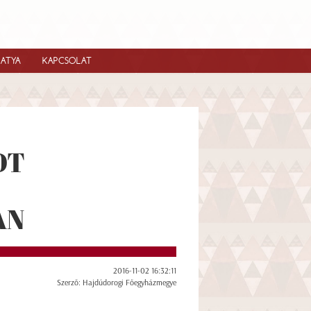
IATYA
KAPCSOLAT
OT
AN
2016-11-02 16:32:11
Szerző: Hajdúdorogi Főegyházmegye