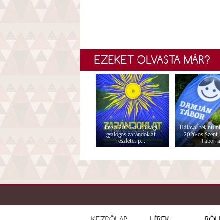
EZEKET OLVASTA MÁR?
Íme a 2026-os ifjúsági
Hálával tekintünk
gyalogos zarándoklat
2026-os Szent
részletes p...
Táborra
KEZDŐLAP
HÍREK
RÓL