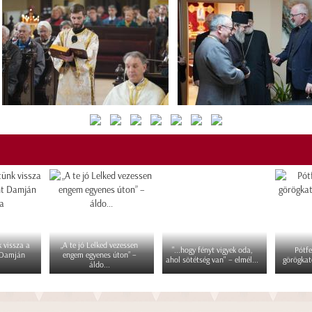
 vissza a
„A te jó Lelked vezessen
"...hogy fényt vigyek oda,
Pótfe
 Damján
engem egyenes úton” –
ahol sötétség van" – elmél...
görögkat
áldo...