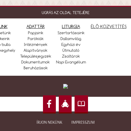
UGRÁS AZ OLDAL TETEJÉRE
UNK
ADATTÁR
LITURGIA
ÉLŐ KÖZVETÍTÉS
netünk
Papjaink
Szertartásaink
keink
Parókiák
Dallamvilág
ó bulla
Intézmények
Egyházi év
kegyhely
Alapítványok
Útmutató
Településjegyzék
Zsoltárok
Dokumentumok
Napi Evangélium
Beruházások
ÍRJON NEKÜNK
IMPRESSZUM