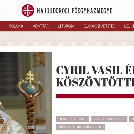
RÓLUNK
ADATTÁR
LITURGIA
ÉLŐ KÖZVETÍTÉS
LELK
CYRIL VASIL 
KÖSZÖNTÖTT
KOCSIS FÜLÖP ÉRSEK
OROSZ ATANÁZ PÜSPÖK
SZ
GÖRÖGKATOLIKUS METROPÓLIA