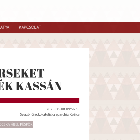
IATYA
KAPCSOLAT
ÉRSEKET
ÉK KASSÁN
2025-05-08 09:56:35
Szerző: Gréckokatolícka eparchia Košice
OCSKA ÁBEL PÜSPÖK