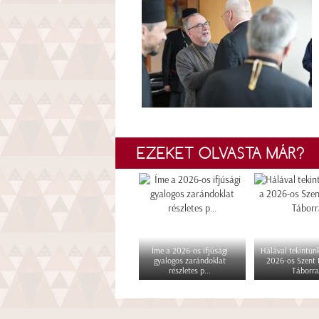
EZEKET OLVASTA MÁR?
Íme a 2026-os ifjúsági
Hálával tekintünk
gyalogos zarándoklat
2026-os Szent
részletes p...
Táborra