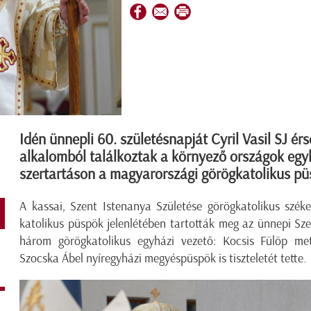
Idén ünnepli 60. születésnapját Cyril Vasil SJ ér
alkalomból találkoztak a környező országok egyh
szertartáson a magyarországi görögkatolikus püs
A kassai, Szent Istenanya Születése görögkatolikus szé
katolikus püspök jelenlétében tartották meg az ünnepi Sz
három görögkatolikus egyházi vezető: Kocsis Fülöp met
Szocska Ábel nyíregyházi megyéspüspök is tiszteletét tette.