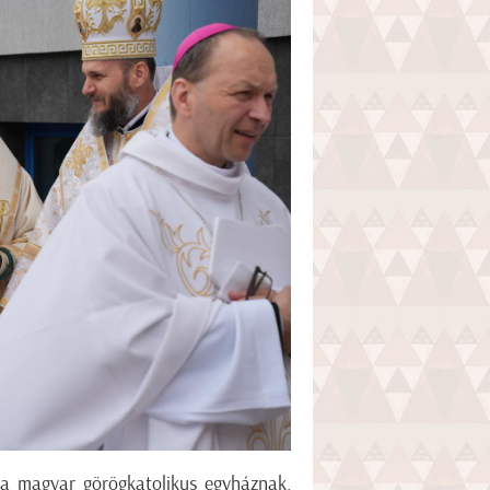
t a magyar görögkatolikus egyháznak.