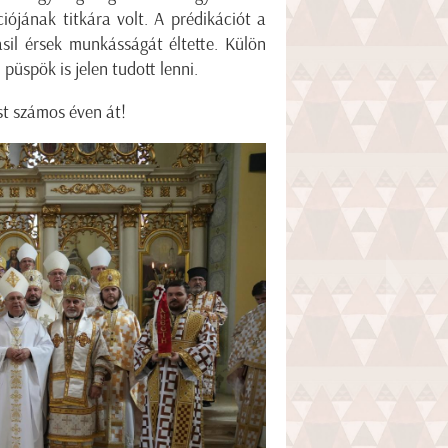
jának titkára volt. A prédikációt a
il érsek munkásságát éltette. Külön
üspök is jelen tudott lenni.
ást számos éven át!