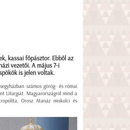
sek, kassai főpásztor. Ebből az
ázi vezetői. A május 7-i
pökök is jelen voltak.
kesegyházban számos görög- és római
ent Liturgiát. Magyarországról mind a
ropolita, Orosz Atanáz miskolci és