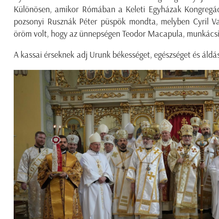
Különösen, amikor Rómában a Keleti Egyházak Kongregáció
pozsonyi Rusznák Péter püspök mondta, melyben Cyril Vas
öröm volt, hogy az ünnepségen Teodor Macapula, munkácsi p
A kassai érseknek adj Urunk békességet, egészséget és áld