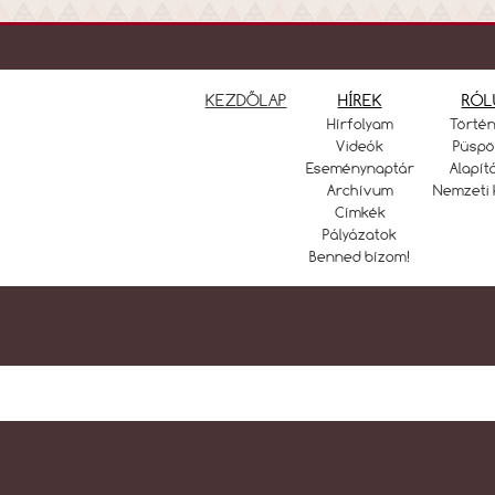
KEZDŐLAP
HÍREK
RÓL
Hírfolyam
Törté
Videók
Püspö
Eseménynaptár
Alapít
Archívum
Nemzeti 
Címkék
Pályázatok
Benned bízom!