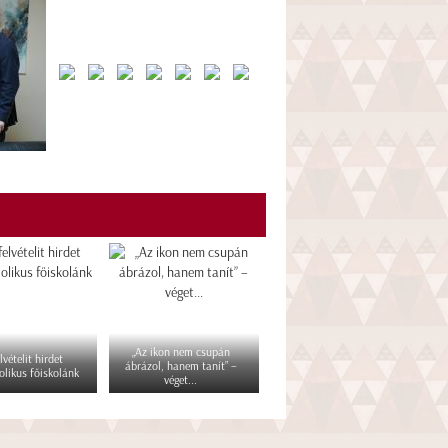
„Az ikon nem csupán
lvételit hirdet
ábrázol, hanem tanít” –
olikus főiskolánk
véget...