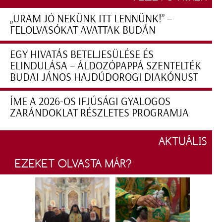
„URAM JÓ NEKÜNK ITT LENNÜNK!” –
FELOLVASÓKAT AVATTAK BUDÁN
EGY HIVATÁS BETELJESÜLÉSE ÉS
ELINDULÁSA – ÁLDOZÓPAPPÁ SZENTELTÉK
BUDAI JÁNOS HAJDÚDOROGI DIAKÓNUST
ÍME A 2026-OS IFJÚSÁGI GYALOGOS
ZARÁNDOKLAT RÉSZLETES PROGRAMJA
AKTUÁLIS
EZEKET OLVASTA MÁR?