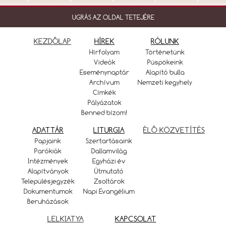
UGRÁS AZ OLDAL TETEJÉRE
KEZDŐLAP
HÍREK
RÓLUNK
Hírfolyam
Történetünk
Videók
Püspökeink
Eseménynaptár
Alapító bulla
Archívum
Nemzeti kegyhely
Címkék
Pályázatok
Benned bízom!
ADATTÁR
LITURGIA
ÉLŐ KÖZVETÍTÉS
Papjaink
Szertartásaink
Parókiák
Dallamvilág
Intézmények
Egyházi év
Alapítványok
Útmutató
Településjegyzék
Zsoltárok
Dokumentumok
Napi Evangélium
Beruházások
LELKIATYA
KAPCSOLAT