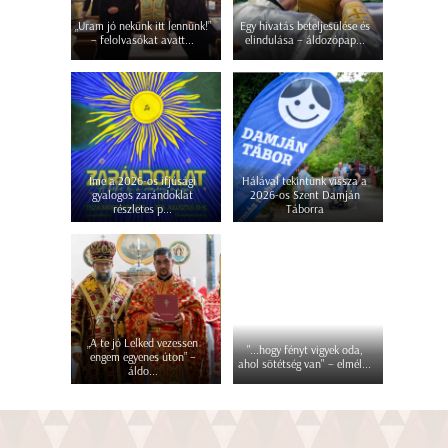
„Uram jó nekünk itt lennünk!”
Egy hivatás beteljesülése és
– felolvasókat avatt...
elindulása – áldozópap...
Íme a 2026-os ifjúsági
Hálával tekintünk vissza a
gyalogos zarándoklat
2026-os Szent Damján
részletes p...
Táborra
„A te jó Lelked vezessen
"...hogy fényt vigyek oda,
engem egyenes úton” –
ahol sötétség van" – elmél...
áldo...