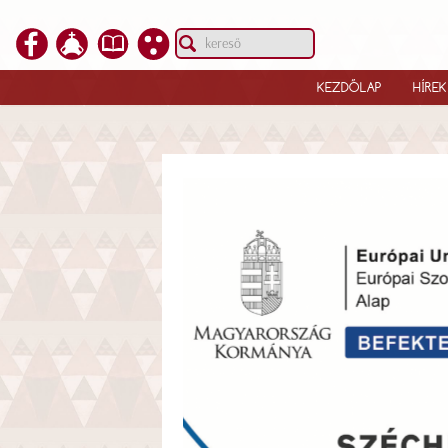
KEZDŐLAP
HÍREK