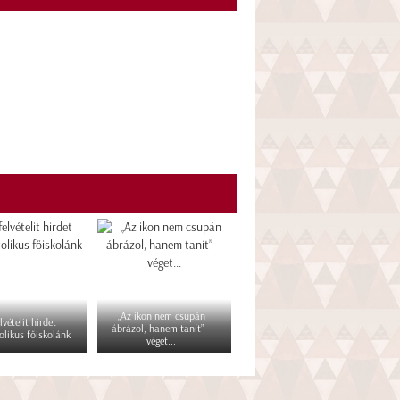
„Az ikon nem csupán
lvételit hirdet
ábrázol, hanem tanít” –
olikus főiskolánk
véget...