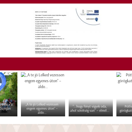
 vissza a
„A te jó Lelked vezessen
"...hogy fényt vigyek oda,
Pótfe
 Damján
engem egyenes úton” –
ahol sötétség van" – elmél...
görögkat
áldo...