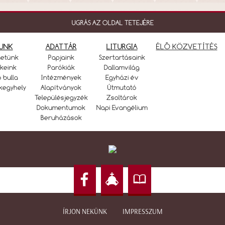
UGRÁS AZ OLDAL TETEJÉRE
UNK
ADATTÁR
LITURGIA
ÉLŐ KÖZVETÍTÉS
netünk
Papjaink
Szertartásaink
keink
Parókiák
Dallamvilág
ó bulla
Intézmények
Egyházi év
kegyhely
Alapítványok
Útmutató
Településjegyzék
Zsoltárok
Dokumentumok
Napi Evangélium
Beruházások
ÍRJON NEKÜNK
IMPRESSZUM