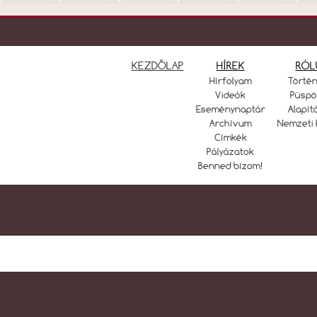
KEZDŐLAP
HÍREK
RÓL
Hírfolyam
Törté
Videók
Püspö
Eseménynaptár
Alapít
Archívum
Nemzeti 
Címkék
Pályázatok
Benned bízom!