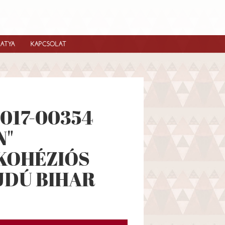
IATYA
KAPCSOLAT
2017-00354
N"
KOHÉZIÓS
JDÚ BIHAR