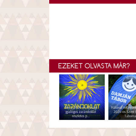
EZEKET OLVASTA MÁR?
Íme a 2026-os ifjúsági
Hálával tekintünk
gyalogos zarándoklat
2026-os Szent
részletes p...
Táborra