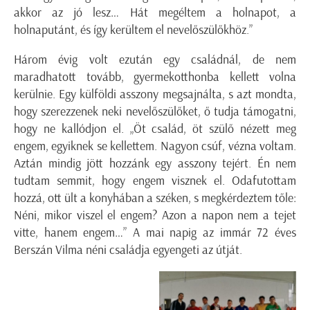
akkor az jó lesz… Hát megéltem a holnapot, a
holnaputánt, és így kerültem el nevelőszülőkhöz.”
Három évig volt ezután egy családnál, de nem
maradhatott tovább, gyermekotthonba kellett volna
kerülnie. Egy külföldi asszony megsajnálta, s azt mondta,
hogy szerezzenek neki nevelőszülőket, ő tudja támogatni,
hogy ne kallódjon el. „Öt család, öt szülő nézett meg
engem, egyiknek se kellettem. Nagyon csúf, vézna voltam.
Aztán mindig jött hozzánk egy asszony tejért. Én nem
tudtam semmit, hogy engem visznek el. Odafutottam
hozzá, ott ült a konyhában a széken, s megkérdeztem tőle:
Néni, mikor viszel el engem? Azon a napon nem a tejet
vitte, hanem engem…” A mai napig az immár 72 éves
Berszán Vilma néni családja egyengeti az útját.