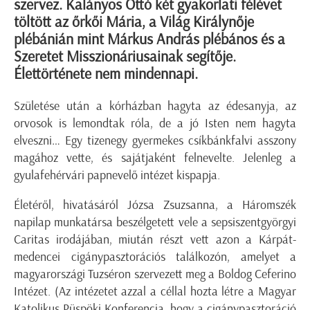
szervez. Kalányos Ottó két gyakorlati félévet
töltött az őrkői Mária, a Világ Királynője
plébánián mint Márkus András plébános és a
Szeretet Misszionáriusainak segítője.
Élettörténete nem mindennapi.
Születése után a kórházban hagyta az édesanyja, az
orvosok is lemondtak róla, de a jó Isten nem hagyta
elveszni… Egy tizenegy gyermekes csíkbánkfalvi asszony
magához vette, és sajátjaként felnevelte. Jelenleg a
gyulafehérvári papnevelő intézet kispapja.
Életéről, hivatásáról Józsa Zsuzsanna, a Háromszék
napilap munkatársa beszélgetett vele a sepsiszentgyörgyi
Caritas irodájában, miután részt vett azon a Kárpát-
medencei cigánypasztorációs találkozón, amelyet a
magyarországi Tuzséron szervezett meg a Boldog Ceferino
Intézet. (Az intézetet azzal a céllal hozta létre a Magyar
Katolikus Püspöki Konferencia, hogy a cigánypasztoráció