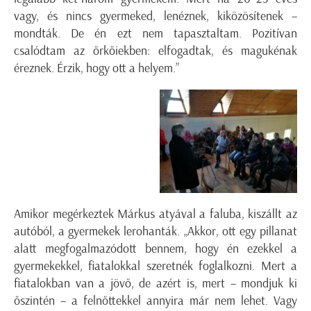
vagy, és nincs gyermeked, lenéznek, kiközösítenek –
mondták. De én ezt nem tapasztaltam. Pozitívan
csalódtam az őrkőiekben: elfogadtak, és magukénak
éreznek. Érzik, hogy ott a helyem.”
Amikor megérkeztek Márkus atyával a faluba, kiszállt az
autóból, a gyermekek lerohanták. „Akkor, ott egy pillanat
alatt megfogalmazódott bennem, hogy én ezekkel a
gyermekekkel, fiatalokkal szeretnék foglalkozni. Mert a
fiatalokban van a jövő, de azért is, mert – mondjuk ki
őszintén – a felnőttekkel annyira már nem lehet. Vagy