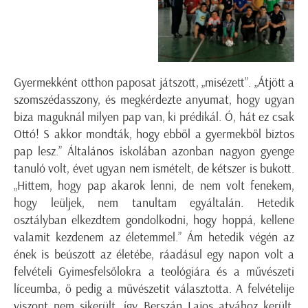
Gyermekként otthon paposat játszott, „misézett”. „Átjött a
szomszédasszony, és megkérdezte anyumat, hogy ugyan
biza maguknál milyen pap van, ki prédikál. Ó, hát ez csak
Ottó! S akkor mondták, hogy ebből a gyermekből biztos
pap lesz.” Általános iskolában azonban nagyon gyenge
tanuló volt, évet ugyan nem ismételt, de kétszer is bukott.
„Hittem, hogy pap akarok lenni, de nem volt fenekem,
hogy leüljek, nem tanultam egyáltalán. Hetedik
osztályban elkezdtem gondolkodni, hogy hoppá, kellene
valamit kezdenem az életemmel.” Ám hetedik végén az
ének is beúszott az életébe, ráadásul egy napon volt a
felvételi Gyimesfelsőlokra a teológiára és a művészeti
líceumba, ő pedig a művészetit választotta. A felvételije
viszont nem sikerült, így Berszán Lajos atyához került.