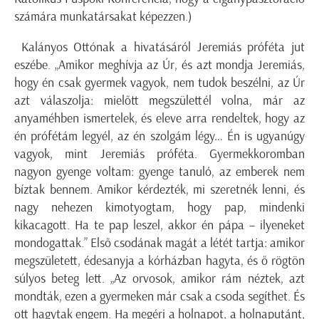
számára munkatársakat képezzen.)
Kalányos Ottónak a hivatásáról Jeremiás próféta jut
eszébe. „Amikor meghívja az Úr, és azt mondja Jeremiás,
hogy én csak gyermek vagyok, nem tudok beszélni, az Úr
azt válaszolja: mielőtt megszülettél volna, már az
anyaméhben ismertelek, és eleve arra rendeltek, hogy az
én prófétám legyél, az én szolgám légy… Én is ugyanúgy
vagyok, mint Jeremiás próféta. Gyermekkoromban
nagyon gyenge voltam: gyenge tanuló, az emberek nem
bíztak bennem. Amikor kérdezték, mi szeretnék lenni, és
nagy nehezen kimotyogtam, hogy pap, mindenki
kikacagott. Ha te pap leszel, akkor én pápa – ilyeneket
mondogattak.” Első csodának magát a létét tartja: amikor
megszületett, édesanyja a kórházban hagyta, és ő rögtön
súlyos beteg lett. „Az orvosok, amikor rám néztek, azt
mondták, ezen a gyermeken már csak a csoda segíthet. És
ott hagytak engem. Ha megéri a holnapot, a holnaputánt,