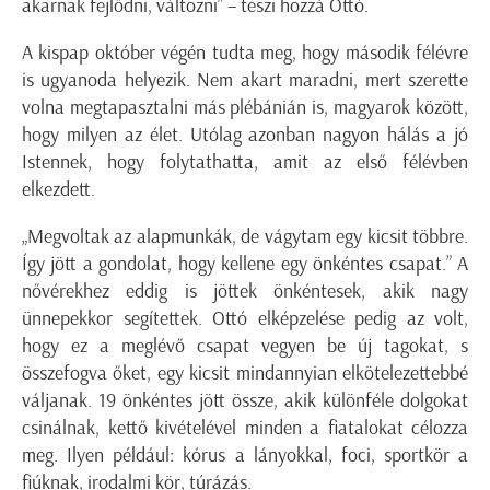
akarnak fejlődni, változni” – teszi hozzá Ottó.
A kispap október végén tudta meg, hogy második félévre
is ugyanoda helyezik. Nem akart maradni, mert szerette
volna megtapasztalni más plébánián is, magyarok között,
hogy milyen az élet. Utólag azonban nagyon hálás a jó
Istennek, hogy folytathatta, amit az első félévben
elkezdett.
„Megvoltak az alapmunkák, de vágytam egy kicsit többre.
Így jött a gondolat, hogy kellene egy önkéntes csapat.” A
nővérekhez eddig is jöttek önkéntesek, akik nagy
ünnepekkor segítettek. Ottó elképzelése pedig az volt,
hogy ez a meglévő csapat vegyen be új tagokat, s
összefogva őket, egy kicsit mindannyian elkötelezettebbé
váljanak. 19 önkéntes jött össze, akik különféle dolgokat
csinálnak, kettő kivételével minden a fiatalokat célozza
meg. Ilyen például: kórus a lányokkal, foci, sportkör a
fiúknak, irodalmi kör, túrázás.