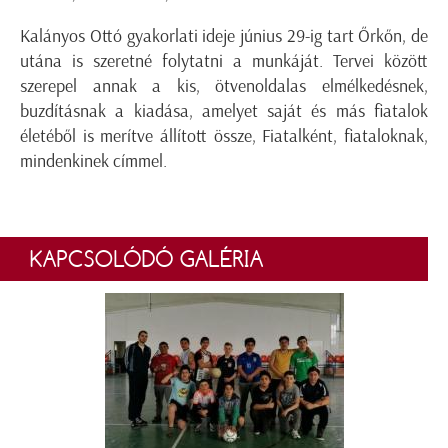
Kalányos Ottó gyakorlati ideje június 29-ig tart Őrkőn, de
utána is szeretné folytatni a munkáját. Tervei között
szerepel annak a kis, ötvenoldalas elmélkedésnek,
buzdításnak a kiadása, amelyet saját és más fiatalok
életéből is merítve állított össze, Fiatalként, fiataloknak,
mindenkinek címmel.
KAPCSOLÓDÓ GALÉRIA