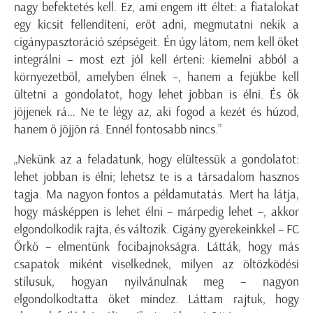
nagy befektetés kell. Ez, ami engem itt éltet: a fiatalokat
egy kicsit fellendíteni, erőt adni, megmutatni nekik a
cigánypasztoráció szépségeit. Én úgy látom, nem kell őket
integrálni – most ezt jól kell érteni: kiemelni abból a
környezetből, amelyben élnek –, hanem a fejükbe kell
ültetni a gondolatot, hogy lehet jobban is élni. És ők
jöjjenek rá… Ne te légy az, aki fogod a kezét és húzod,
hanem ő jöjjön rá. Ennél fontosabb nincs.”
„Nekünk az a feladatunk, hogy elültessük a gondolatot:
lehet jobban is élni; lehetsz te is a társadalom hasznos
tagja. Ma nagyon fontos a példamutatás. Mert ha látja,
hogy másképpen is lehet élni – márpedig lehet –, akkor
elgondolkodik rajta, és változik. Cigány gyerekeinkkel – FC
Őrkő – elmentünk focibajnokságra. Látták, hogy más
csapatok miként viselkednek, milyen az öltözködési
stílusuk, hogyan nyilvánulnak meg – nagyon
elgondolkodtatta őket mindez. Láttam rajtuk, hogy