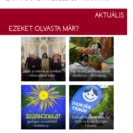
AKTUÁLIS
EZEKET OLVASTA MÁR?
„Uram jó nekünk itt lennünk!”
Egy hivatás beteljesülése és
– felolvasókat avatt...
elindulása – áldozópap...
Íme a 2026-os ifjúsági
Hálával tekintünk vissza a
gyalogos zarándoklat
2026-os Szent Damján
részletes p...
Táborra