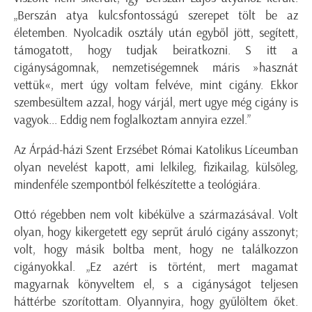
„Berszán atya kulcsfontosságú szerepet tölt be az
életemben. Nyolcadik osztály után egyből jött, segített,
támogatott, hogy tudjak beiratkozni. S itt a
cigányságomnak, nemzetiségemnek máris »hasznát
vettük«, mert úgy voltam felvéve, mint cigány. Ekkor
szembesültem azzal, hogy várjál, mert ugye még cigány is
vagyok... Eddig nem foglalkoztam annyira ezzel.”
Az Árpád-házi Szent Erzsébet Római Katolikus Líceumban
olyan nevelést kapott, ami lelkileg, fizikailag, külsőleg,
mindenféle szempontból felkészítette a teológiára.
Ottó régebben nem volt kibékülve a származásával. Volt
olyan, hogy kikergetett egy seprűt áruló cigány asszonyt;
volt, hogy másik boltba ment, hogy ne találkozzon
cigányokkal. „Ez azért is történt, mert magamat
magyarnak könyveltem el, s a cigányságot teljesen
háttérbe szorítottam. Olyannyira, hogy gyűlöltem őket.