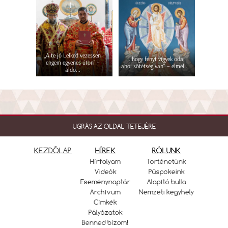
„A te jó Lelked vezessen
"...hogy fényt vigyek oda,
engem egyenes úton” –
ahol sötétség van" – elmél...
áldo...
UGRÁS AZ OLDAL TETEJÉRE
KEZDŐLAP
HÍREK
RÓLUNK
Hírfolyam
Történetünk
Videók
Püspökeink
Eseménynaptár
Alapító bulla
Archívum
Nemzeti kegyhely
Címkék
Pályázatok
Benned bízom!