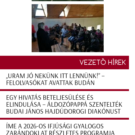
VEZETŐ HÍREK
„URAM JÓ NEKÜNK ITT LENNÜNK!” –
FELOLVASÓKAT AVATTAK BUDÁN
EGY HIVATÁS BETELJESÜLÉSE ÉS
ELINDULÁSA – ÁLDOZÓPAPPÁ SZENTELTÉK
BUDAI JÁNOS HAJDÚDOROGI DIAKÓNUST
ÍME A 2026-OS IFJÚSÁGI GYALOGOS
ZARÁNDOKLAT RÉSZLETES PROGRAMJA