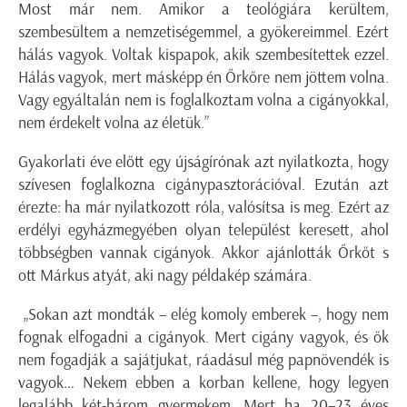
Most már nem. Amikor a teológiára kerültem,
szembesültem a nemzetiségemmel, a gyökereimmel. Ezért
hálás vagyok. Voltak kispapok, akik szembesítettek ezzel.
Hálás vagyok, mert másképp én Őrkőre nem jöttem volna.
Vagy egyáltalán nem is foglalkoztam volna a cigányokkal,
nem érdekelt volna az életük.”
Gyakorlati éve előtt egy újságírónak azt nyilatkozta, hogy
szívesen foglalkozna cigánypasztorációval. Ezután azt
érezte: ha már nyilatkozott róla, valósítsa is meg. Ezért az
erdélyi egyházmegyében olyan települést keresett, ahol
többségben vannak cigányok. Akkor ajánlották Őrkőt s
ott Márkus atyát, aki nagy példakép számára.
„Sokan azt mondták – elég komoly emberek –, hogy nem
fognak elfogadni a cigányok. Mert cigány vagyok, és ők
nem fogadják a sajátjukat, ráadásul még papnövendék is
vagyok… Nekem ebben a korban kellene, hogy legyen
legalább két-három gyermekem. Mert ha 20–23 éves