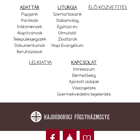
ADATTÁR
LITURGIA
ÉLŐ KÖZVETÍTÉS
Papjaink
Szertartásaink
Parókiák
Dallamvilág
Intézmények
Egyházi év
Alapítványok
Útmutató
Településjegyzék
Zsoltárok
Dokumentumok
Napi Evangélium
Beruházások
LELKIATYA
KAPCSOLAT
Imresszum
Elérhetőség
Ajánlott oldalak
Visszajelzés
Gyermekvédelmi bejelentés