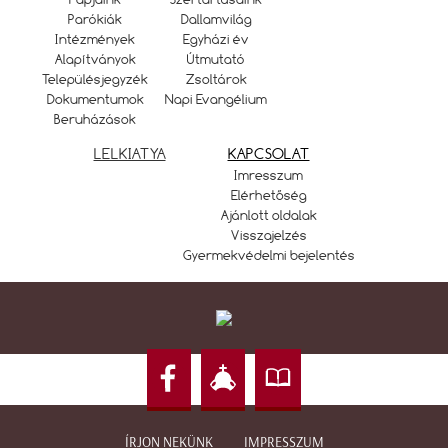
Parókiák
Dallamvilág
Intézmények
Egyházi év
Alapítványok
Útmutató
Településjegyzék
Zsoltárok
Dokumentumok
Napi Evangélium
Beruházások
LELKIATYA
KAPCSOLAT
Imresszum
Elérhetőség
Ajánlott oldalak
Visszajelzés
Gyermekvédelmi bejelentés
ÍRJON NEKÜNK
IMPRESSZUM