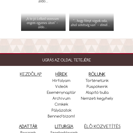
„A te jó Lelked vezessen
"...hogy fényt vigyek oda,
engem egyenes úton” –
ahol sötétség van" – elmél...
áldo...
UGRÁS AZ OLDAL TETEJÉRE
KEZDŐLAP
HÍREK
RÓLUNK
Hírfolyam
Történetünk
Videók
Püspökeink
Eseménynaptár
Alapító bulla
Archívum
Nemzeti kegyhely
Címkék
Pályázatok
Benned bízom!
ADATTÁR
LITURGIA
ÉLŐ KÖZVETÍTÉS
Papjaink
Szertartásaink