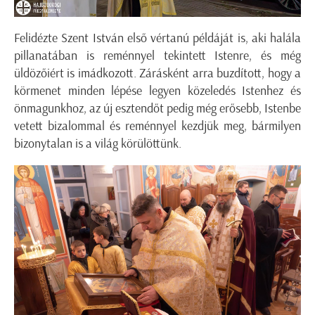
Felidézte Szent István első vértanú példáját is, aki halála
pillanatában is reménnyel tekintett Istenre, és még
üldözőiért is imádkozott. Zárásként arra buzdított, hogy a
körmenet minden lépése legyen közeledés Istenhez és
önmagunkhoz, az új esztendőt pedig még erősebb, Istenbe
vetett bizalommal és reménnyel kezdjük meg, bármilyen
bizonytalan is a világ körülöttünk.