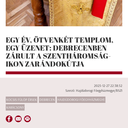
EGY ÉV, ÖTVENKÉT TEMPLOM,
EGY ÜZENET: DEBRECENBEN
ZÁRULT A SZENTHÁROMSÁG-
IKON ZARÁNDOKÚTJA
2025-12-27 22:38:52
Szerző: Hajdúdorogi Főegyházmegye/BSZI
KOCSIS FÜLÖP ÉRSEK
DEBRECEN
HAJDÚDOROGI FŐEGYHÁZMEGYE
KARÁCSONY