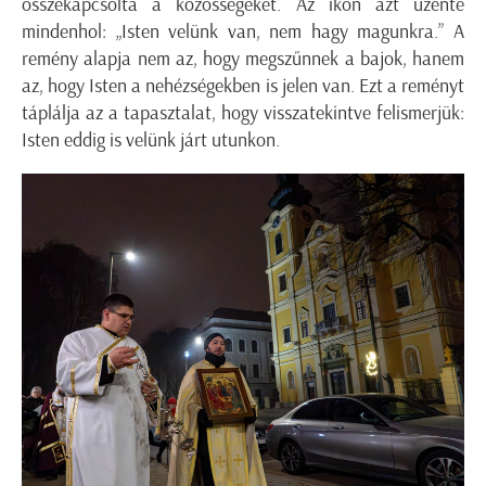
összekapcsolta a közösségeket. Az ikon azt üzente
mindenhol: „Isten velünk van, nem hagy magunkra.” A
remény alapja nem az, hogy megszűnnek a bajok, hanem
az, hogy Isten a nehézségekben is jelen van. Ezt a reményt
táplálja az a tapasztalat, hogy visszatekintve felismerjük:
Isten eddig is velünk járt utunkon.