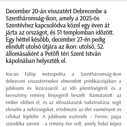
December 20-án visszatért Debrecenbe a
Szentháromság-ikon, amely a 2025-ös
Szentévhez kapcsolódva közel egy éven át
járta az országot, és 51 templomban időzött.
Egy héttel később, december 27-én pedig
elindult utolsó útjára az ikon: utolsó, 52.
állomásaként a Petőfi téri Szent István
kápolnában helyezték el.
Kocsis Fülöp metropolita a Szentháromság-ikon
debreceni visszatérésekor elmondott prédikációjában a
jubileumi év lezárásáról, az idő jelentőségéről és a
keresztény remény lényegéről beszélt. Rámutatott: az
ember időben él, és az időszakaszok tudatosítása segít
elviselni a nehézségeket, értelmezni az élet eseményeit és
célokat kijelölni. A jubileumi esztendő – Ferenc pápa
szándéka szerint – a remény éve volt, amely hidat képez