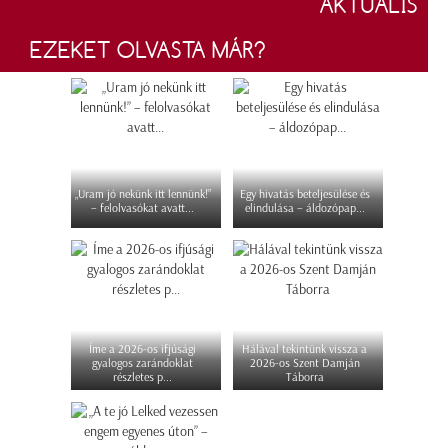
AKTUÁLIS
EZEKET OLVASTA MÁR?
„Uram jó nekünk itt lennünk!”
Egy hivatás beteljesülése és
– felolvasókat avatt...
elindulása – áldozópap...
Íme a 2026-os ifjúsági
Hálával tekintünk vissza a
gyalogos zarándoklat
2026-os Szent Damján
részletes p...
Táborra