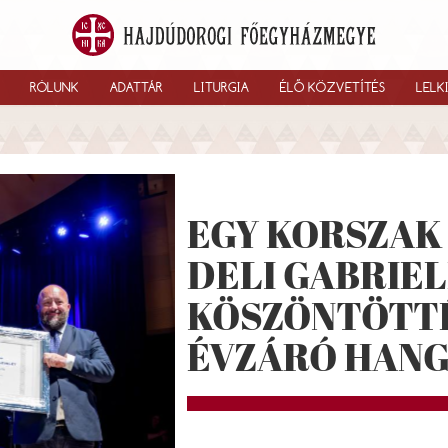
RÓLUNK
ADATTÁR
LITURGIA
ÉLŐ KÖZVETÍTÉS
LELK
EGY KORSZAK 
DELI GABRIE
KÖSZÖNTÖTT
ÉVZÁRÓ HAN