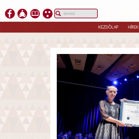
KEZDŐLAP
HÍREK