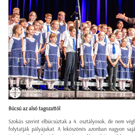
Búcsú az alsó tagozattól
Szokás szerint elbúcsúztak a 4. osztályosok, de nem vég
folytatják pályájukat. A leköszönés azonban nagyon saját