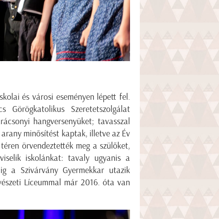
kolai és városi eseményen lépett fel.
 Görögkatolikus Szeretetszolgálat
ácsonyi hangversenyüket; tavasszal
arany minősítést kaptak, illetve az Év
téren örvendeztették meg a szülőket,
iselik iskolánkat: tavaly ugyanis a
ig a Szivárvány Gyermekkar utazik
űvészeti Líceummal már 2016. óta van