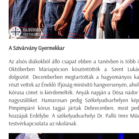
A Szivárvány Gyermekkar
Az alsós diákokból álló csapat ebben a tanévben is több is
Októberben Máriapócson köszöntötték a Szent Lukács
dolgozóit. Decemberben megtartották a hagyományos kar
részt vettek az Éneklő Ifjúság minősítő hangversenyén, ahol 
Kórusa címet is kiérdemelték. Anyák napján a Dósa nádor 
nagyszülőket. Hamarosan pedig Székelyudvarhelyen képv
Pimpimpáré kórus tagjai jártak Debrecenben, most ped
hozzájuk Erdélybe. A székelyudvarhelyi Dr. Palló Imre M
testvérkapcsolata az iskolának.