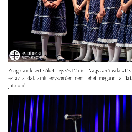
Zongorán kísérte őket Fejszés Dániel. Nagyszerű választás 
ez az a dal, amit egyszerűen nem lehet megunni a fiat
jutalom!