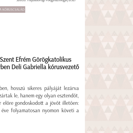
Szerző: Hajdúdorogi Főegyházmegye/BSZI
IA KÓRUSCSALÁD
 Szent Efrém Görögkatolikus
ben Deli Gabriella kórusvezető
en, hosszú sikeres pályáját lezárva
zártak le, hanem egy olyan esztendőt,
r előre gondoskodott a jövőt illetően:
ét éve folyamatosan nyomon követi a