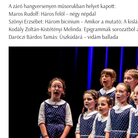
A záró hangversenyen műsorukban helyet kapott:
Maros Rudolf: Háros felől – négy népdal
Szőnyi Erzsébet: Három bicinium – Amikor a mutató; A kislá
Kodály Zoltán-Kistétényi Melinda: Epigrammák sorozatból a
Daróczi Bárdos Tamás: Üszküdárá – vidám ballada