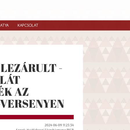
IATYA
KAPCSOLAT
LEZÁRULT -
LLÁT
ÉK AZ
GVERSENYEN
2024-06-09 11:23:34