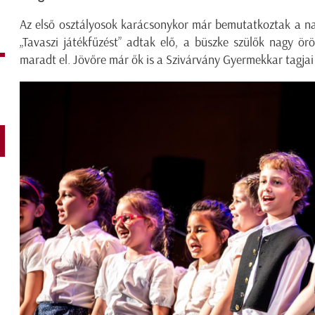
Az első osztályosok karácsonykor már bemutatkoztak a na
„Tavaszi játékfűzést” adtak elő, a büszke szülők nagy ör
maradt el. Jövőre már ők is a Szivárvány Gyermekkar tagjai