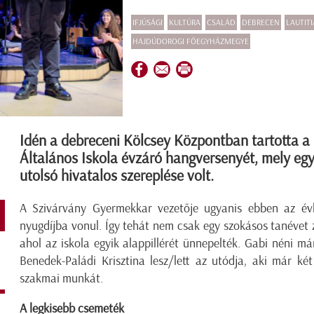
IFJÚSÁGI
KULTÚRA
CSALÁD
DEBRECEN
LAUTIT
HAJDÚDOROGI FŐEGYHÁZMEGYE
Idén a debreceni Kölcsey Központban tartotta a
Általános Iskola évzáró hangversenyét, mely egy
utolsó hivatalos szereplése volt.
A Szivárvány Gyermekkar vezetője ugyanis ebben az évb
nyugdíjba vonul. Így tehát nem csak egy szokásos tanévet 
ahol az iskola egyik alappillérét ünnepelték. Gabi néni má
Benedek-Paládi Krisztina lesz/lett az utódja, aki már k
szakmai munkát.
A legkisebb csemeték