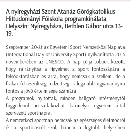
A nyíregyházi Szent Atanáz Görögkatolikus
Hittudományi Főiskola programkínálata
Helyszín: Nyíregyháza, Bethlen Gábor utca 13-
19.
Szeptember 20-át az Egyetemi Sport Nemzetközi Napjává
(International Day of University Sport) nyilvánította 2015
novemberében az UNESCO. A nap célja többek között,
hogy ráirányítsa a figyelmet a sport fontosságára a
felsőoktatásban és arra, hogy nemcsak a szellemi, de a
fizikai felkészültség, edzettség is legalább ugyanannyira
fontos a jövő értelmisége számára.
A programok nyitottak, minden hallgató intézménytől
függetlenül becsatlakozhat bármelyik egyetem által
szervezett sportnapra.
A nemzetközi sportnap nemcsak az egészséges életmódról
és a sportolásról szól, hanem a legtöbb helyszínen