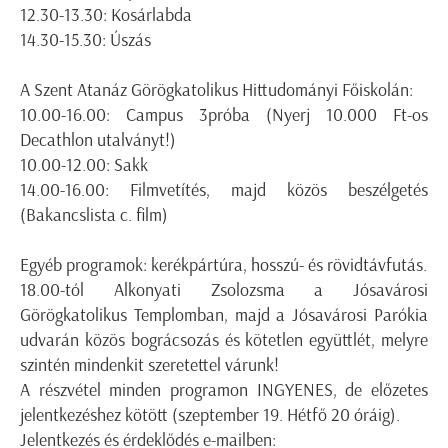
12.30-13.30: Kosárlabda
14.30-15.30: Úszás
A Szent Atanáz Görögkatolikus Hittudományi Főiskolán:
10.00-16.00: Campus 3próba (Nyerj 10.000 Ft-os
Decathlon utalványt!)
10.00-12.00: Sakk
14.00-16.00: Filmvetítés, majd közös beszélgetés
(Bakancslista c. film)
Egyéb programok: kerékpártúra, hosszú- és rövidtávfutás.
18.00-tól Alkonyati Zsolozsma a Jósavárosi
Görögkatolikus Templomban, majd a Jósavárosi Parókia
udvarán közös bográcsozás és kötetlen együttlét, melyre
szintén mindenkit szeretettel várunk!
A részvétel minden programon INGYENES, de előzetes
jelentkezéshez kötött (szeptember 19. Hétfő 20 óráig).
Jelentkezés és érdeklődés e-mailben: