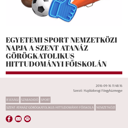
EGYETEMI SPORT NEMZETKÖZI
NAPJA A SZENT ATANÁZ
GÖRÖGKATOLIKUS
HITTUDOMÁNYI FŐISKOLÁN
2016-09-16 11:48:16
Szerző: Hajdúdorogi Főegyházmegye
IFJÚSÁGI
SZABADIDŐ
SPORT
SZENT ATANÁZ GÖRÖGKATOLIKUS HITTUDOMÁNYI FŐISKOLA
NEMZETKÖZI