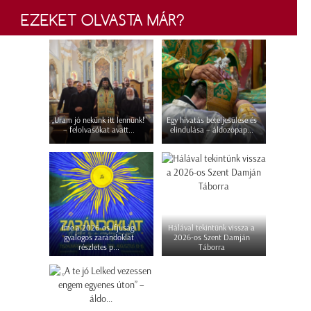
EZEKET OLVASTA MÁR?
„Uram jó nekünk itt lennünk!”
Egy hivatás beteljesülése és
– felolvasókat avatt...
elindulása – áldozópap...
Íme a 2026-os ifjúsági
Hálával tekintünk vissza a
gyalogos zarándoklat
2026-os Szent Damján
részletes p...
Táborra