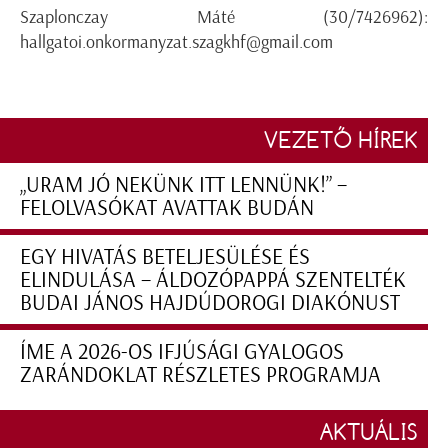
Szaplonczay Máté (30/7426962):
hallgatoi.onkormanyzat.szagkhf@gmail.com
VEZETŐ HÍREK
„URAM JÓ NEKÜNK ITT LENNÜNK!” –
FELOLVASÓKAT AVATTAK BUDÁN
EGY HIVATÁS BETELJESÜLÉSE ÉS
ELINDULÁSA – ÁLDOZÓPAPPÁ SZENTELTÉK
BUDAI JÁNOS HAJDÚDOROGI DIAKÓNUST
ÍME A 2026-OS IFJÚSÁGI GYALOGOS
ZARÁNDOKLAT RÉSZLETES PROGRAMJA
AKTUÁLIS