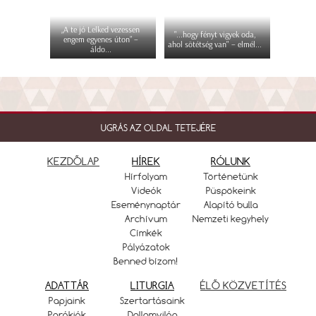
„A te jó Lelked vezessen
"...hogy fényt vigyek oda,
engem egyenes úton” –
ahol sötétség van" – elmél...
áldo...
UGRÁS AZ OLDAL TETEJÉRE
KEZDŐLAP
HÍREK
RÓLUNK
Hírfolyam
Történetünk
Videók
Püspökeink
Eseménynaptár
Alapító bulla
Archívum
Nemzeti kegyhely
Címkék
Pályázatok
Benned bízom!
ADATTÁR
LITURGIA
ÉLŐ KÖZVETÍTÉS
Papjaink
Szertartásaink
Parókiák
Dallamvilág