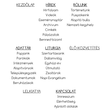
KEZDŐLAP
HÍREK
RÓLUNK
Hírfolyam
Történetünk
Videók
Püspökeink
Eseménynaptár
Alapító bulla
Archívum
Nemzeti kegyhely
Címkék
Pályázatok
Benned bízom!
ADATTÁR
LITURGIA
ÉLŐ KÖZVETÍTÉS
Papjaink
Szertartásaink
Parókiák
Dallamvilág
Intézmények
Egyházi év
Alapítványok
Útmutató
Településjegyzék
Zsoltárok
Dokumentumok
Napi Evangélium
Beruházások
LELKIATYA
KAPCSOLAT
Imresszum
Elérhetőség
Ajánlott oldalak