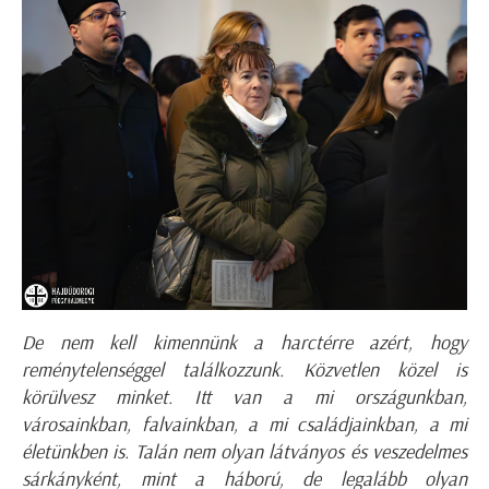
De nem kell kimennünk a harctérre azért, hogy
reménytelenséggel találkozzunk. Közvetlen közel is
körülvesz minket. Itt van a mi országunkban,
városainkban, falvainkban, a mi családjainkban, a mi
életünkben is. Talán nem olyan látványos és veszedelmes
sárkányként, mint a háború, de legalább olyan