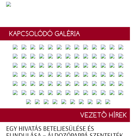
KAPCSOLÓDÓ GALÉRIA
VEZETŐ HÍREK
EGY HIVATÁS BETELJESÜLÉSE ÉS
ELINDULÁSA – ÁLDOZÓPAPPÁ SZENTELTÉK