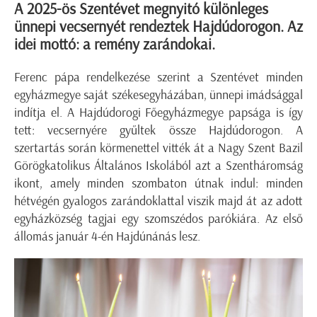
A 2025-ös Szentévet megnyitó különleges
ünnepi vecsernyét rendeztek Hajdúdorogon. Az
idei mottó: a remény zarándokai.
Ferenc pápa rendelkezése szerint a Szentévet minden
egyházmegye saját székesegyházában, ünnepi imádsággal
indítja el. A Hajdúdorogi Főegyházmegye papsága is így
tett: vecsernyére gyűltek össze Hajdúdorogon. A
szertartás során körmenettel vitték át a Nagy Szent Bazil
Görögkatolikus Általános Iskolából azt a Szentháromság
ikont, amely minden szombaton útnak indul: minden
hétvégén gyalogos zarándoklattal viszik majd át az adott
egyházközség tagjai egy szomszédos parókiára. Az első
állomás január 4-én Hajdúnánás lesz.