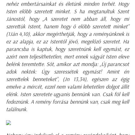
nehéz embertársainkat és életünk minden terhét. Hogy
Isten előbb szeretett minket. S ha megtanultuk Szent
Jánostól, hogy „A szeretet nem abban áll, hogy mi
szerettük Istent, hanem hogy ő előbb szeretett minket”
(1Ján 4,10), akkor megérthetjük, hogy a reményünknek is
ez az alapja, ez az Istentől jövő, megelőző szeretet. Ha
parancsba is kaptuk, hogy szeretnünk kell egymást, ez
azért nem teljesíthetetlen, mert ennek vágyát Isten eleve
belénk teremtette. Sőt, amikor azt mondja: „Új parancsot
adok nektek: Úgy szeressétek egymást! Amint én
szerettelek benneteket”, (Jn 13,34), egészen az égig
emelve a mércét, ezzel nem valami lehetetlen dolgot állít
elénk. Isten szeretete ugyanis bennünk van. Csak föl kell
fedeznünk. A remény forrása bennünk van, csak meg kell
találnunk.