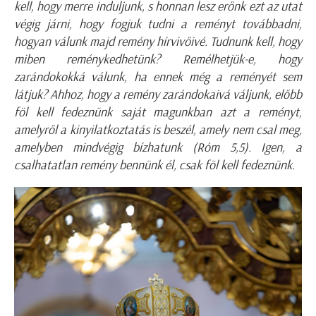
kell, hogy merre induljunk, s honnan lesz erőnk ezt az utat
végig járni, hogy fogjuk tudni a reményt továbbadni,
hogyan válunk majd remény hírvivőivé. Tudnunk kell, hogy
miben reménykedhetünk? Remélhetjük-e, hogy
zarándokokká válunk, ha ennek még a reményét sem
látjuk? Ahhoz, hogy a remény zarándokaivá váljunk, előbb
föl kell fedeznünk saját magunkban azt a reményt,
amelyről a kinyilatkoztatás is beszél, amely nem csal meg,
amelyben mindvégig bízhatunk (Róm 5,5). Igen, a
csalhatatlan remény bennünk él, csak föl kell fedeznünk.