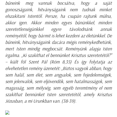
bűneink meg vannak bocsátva, hogy a saját
gonoszságaink, hitványságaink nem tudnak minket
elszakítani Istentől. Persze, ha csupán rajtunk múlna,
akkor igen. Akkor minden egyes bűnünkkel, minden
szeretetlenségünkkel egyre távolodnánk annak
reményétől, hogy bármit is lehet kezdeni az életünkkel. De
bűneink, hitványságaink dacára mégis reménykedhetünk,
mert Isten mindig megbocsát. Reményünk alapja Isten
irgalma. „Ki szakíthat el bennünket Krisztus szeretetétől?”
– kiált föl Szent Pál (Róm 8,35) És így folytatja az
elvehetetlen remény üzenetét: „Biztos vagyok abban, hogy
sem halál, sem élet, sem angyalok, sem fejedelemségek,
sem jelenvalók, sem eljövendők, sem hatalmasságok, sem
magasság, sem mélység, sem egyéb teremtmény el nem
szakíthat bennünket Isten szeretetétől, amely Krisztus
Jézusban, a mi Urunkban van. (38-39).