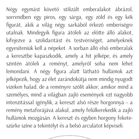
Négy egymást követő stilizált emberalakot ábrázol,
sorrendben egy piros, egy sárga, egy zöld és egy kék
figurát, akik a világ négy sarkából érkező emberiségre
utalnak. Mindegyik figura átöleli az előtte álló alakot,
kifejezve a szolidaritást és testvériséget, amelyeknek
egyesíteniük kell a népeket. A sorban álló első emberalak
a keresztbe kapaszkodik, amely a hit jelképe, és amely
szintén átöleli a reményt, amelyről soha nem lehet
lemondani. A négy figura alatt látható hullámok azt
jelképezik, hogy az élet zarándokútja nem mindig nyugodt
vizeken halad, de a reményre szólít akkor, amikor mind a
személyes, mind a világban zajló események ezt nagyobb
intenzitással igénylik, a kereszt alsó része horgonnyá – a
remény metaforájává alakul, amely felülkerekedik a zajló
hullámok mozgásán. A kereszt és egyben horgony fekete-
szürke színe a tekintélyt és a belső arculatot képviseli.