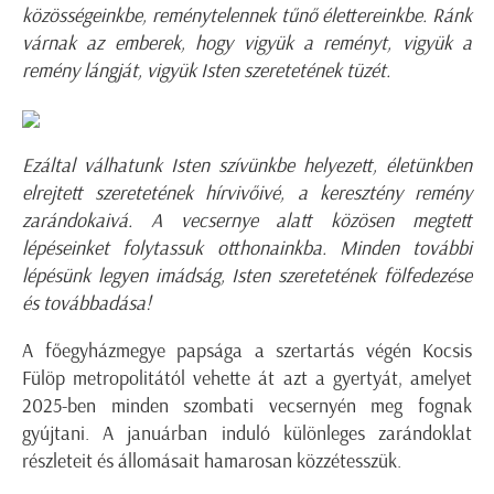
közösségeinkbe, reménytelennek tűnő élettereinkbe. Ránk
várnak az emberek, hogy vigyük a reményt, vigyük a
remény lángját, vigyük Isten szeretetének tüzét.
Ezáltal válhatunk Isten szívünkbe helyezett, életünkben
elrejtett szeretetének hírvivőivé, a keresztény remény
zarándokaivá. A vecsernye alatt közösen megtett
lépéseinket folytassuk otthonainkba. Minden további
lépésünk legyen imádság, Isten szeretetének fölfedezése
és továbbadása!
A főegyházmegye papsága a szertartás végén Kocsis
Fülöp metropolitától vehette át azt a gyertyát, amelyet
2025-ben minden szombati vecsernyén meg fognak
gyújtani. A januárban induló különleges zarándoklat
részleteit és állomásait hamarosan közzétesszük.