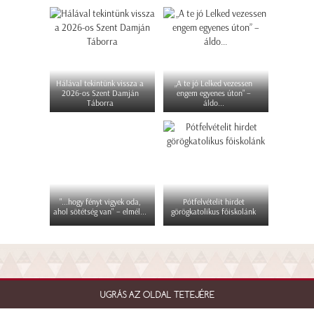
Hálával tekintünk vissza a
„A te jó Lelked vezessen
2026-os Szent Damján
engem egyenes úton” –
Táborra
áldo...
"...hogy fényt vigyek oda,
Pótfelvételit hirdet
ahol sötétség van" – elmél...
görögkatolikus főiskolánk
UGRÁS AZ OLDAL TETEJÉRE