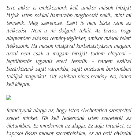
Erre akkor is emlékeznünk kell, amikor mások hibáját
látjuk. Isten sokkal hamarabb megbocsát nekik, mint mi
tennénk. Még szerencse. Ezért is nem bízta ránk az
ítélkezést. Nem a mi dolgunk tehát. Az biztos, hogy
alapvetően aláássa reménységünket, amikor mások felett
ítélkezünk. Ha mások hibájával körbebástyázom magam,
azzal nem csak a magam hibáját tudom elrejteni –
legtöbbször ugyanis ezért tesszük – hanem ezáltal
bezárkózunk saját várunkba, saját önzésünk börtönében
találjuk magunkat. Ott valóban nincs remény. No, innen
kell kilépni.
Reményünk alapja az, hogy Isten elvehetetlen szeretettel
szeret minket. Föl kell fedeznünk Isten szeretetét az
életünkben. Ez mindennek az alapja. Ez adja hitünket, ez
kapcsol össze minket szeretteinkkel, ez ad erőt elviselni