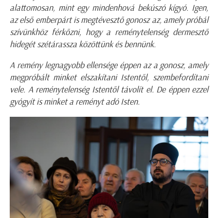
alattomosan, mint egy mindenhová bekúszó kígyó. Igen,
az első emberpárt is megtévesztő gonosz az, amely próbál
szívünkhöz férkőzni, hogy a reménytelenség dermesztő
hidegét szétárassza közöttünk és bennünk.
A remény legnagyobb ellensége éppen az a gonosz, amely
megpróbált minket elszakítani Istentől, szembefordítani
vele. A reménytelenség Istentől távolít el. De éppen ezzel
gyógyít is minket a reményt adó Isten.