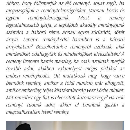
Ahhoz, hogy fölismerjük az élő reményt, sokat segít, ha
megvizsgáljuk a reménytelenségeinket. Vannak közös és
egyéni reménytelenségeink. Most a remény
leghatalmasabb gátja, a legfájóbb akadály mindnyájunk
számára a háború réme, annak egyre sűrűsödő, sötét
árnya. Lehet-e reménykedni bármiben is a háború
árnyékában? Beszélhetünk-e reményről azoknak, akik
mindenüket odahagyták és mindenkijüket elvesztették? A
remény üzenete hamis maszlag, ha csak azoknak merjük
tovább adni, akikben valamelyest mégis pislákol az
emberi reménykedés. Ott mutatkozik meg, hogy van-e
bennünk remény, amikor a földi muníció már elfogyott,
amikor emberileg teljes kilátástalanság vesz körbe minket.
Mit remélhet egy fiát is elveszített katonaözvegy? Ha neki
reményt tudunk adni, akkor él bennünk igazán a
megcsalhatatlan isteni remény.