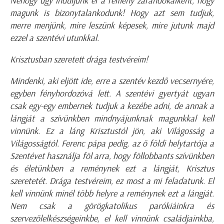
Nehogy úgy induljunk el a remény zarándokaiként, hogy
magunk is bizonytalankodunk! Hogy azt sem tudjuk,
merre menjünk, mire leszünk képesek, mire jutunk majd
ezzel a szentévi utunkkal.
Krisztusban szeretett drága testvéreim!
Mindenki, aki eljött ide, erre a szentév kezdő vecsernyére,
egyben fényhordozóvá lett. A szentévi gyertyát ugyan
csak egy-egy embernek tudjuk a kezébe adni, de annak a
lángját a szívünkben mindnyájunknak magunkkal kell
vinnünk. Ez a láng Krisztustól jön, aki Világosság a
Világosságtól. Ferenc pápa pedig, az ő földi helytartója a
Szentévet használja föl arra, hogy föllobbants szívünkben
és életünkben a reménynek ezt a lángját, Krisztus
szeretetét. Drága testvéreim, ez most a mi feladatunk. El
kell vinnünk minél több helyre a reménynek ezt a lángját.
Nem csak a görögkatolikus parókiáinkra és
szervezőlelkészségeinkbe, el kell vinnünk családjainkba,