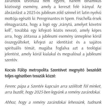
zarándok útvonala nem egyéni, hanem dinamikus
közösségi esemény, amely a kereszt felé irányul. Az
ábrázolást a 2025-ös jubileum zöld színnel írt latin nyelvű
mottója egészíti ki: Peregrinantes in Spem. Fisichella érsek
elmagyarázta, hogy a logó egy „iránytű, amelyet követni
kell”, továbbá egy kifejező közös nevező, amely képes
arra, hogy átitassa a jubileumi esemény ünneplése körül
összegyűlteket, kifejezi az identitást és a sajátos
spirituális témát, magába foglalva azt a teológiai
jelentést, amely körül kialakul és megvalósul a jubileumi
szentév.
Kocsis Fülöp metropolita Szentévet megnyitó beszédét
teljes egészében tesszük közzé:
Ferenc pápa a Szentév kapcsán arra szólított föl minket,
arra buzdít, hogy 2025-ben legyünk a remény zarándokai.
Ahhoz, hogy a remény zarándokai lehessünk, tudnunk