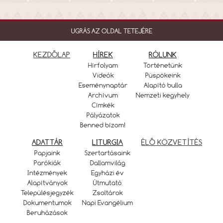
UGRÁS AZ OLDAL TETEJÉRE
KEZDŐLAP
HÍREK
RÓLUNK
Hírfolyam
Történetünk
Videók
Püspökeink
Eseménynaptár
Alapító bulla
Archívum
Nemzeti kegyhely
Címkék
Pályázatok
Benned bízom!
ADATTÁR
LITURGIA
ÉLŐ KÖZVETÍTÉS
Papjaink
Szertartásaink
Parókiák
Dallamvilág
Intézmények
Egyházi év
Alapítványok
Útmutató
Településjegyzék
Zsoltárok
Dokumentumok
Napi Evangélium
Beruházások