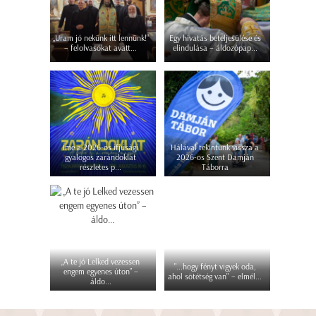
„Uram jó nekünk itt lennünk!”
Egy hivatás beteljesülése és
– felolvasókat avatt...
elindulása – áldozópap...
Íme a 2026-os ifjúsági
Hálával tekintünk vissza a
gyalogos zarándoklat
2026-os Szent Damján
részletes p...
Táborra
„A te jó Lelked vezessen
"...hogy fényt vigyek oda,
engem egyenes úton” –
ahol sötétség van" – elmél...
áldo...