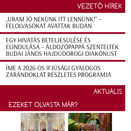
VEZETŐ HÍREK
„URAM JÓ NEKÜNK ITT LENNÜNK!” –
FELOLVASÓKAT AVATTAK BUDÁN
EGY HIVATÁS BETELJESÜLÉSE ÉS
ELINDULÁSA – ÁLDOZÓPAPPÁ SZENTELTÉK
BUDAI JÁNOS HAJDÚDOROGI DIAKÓNUST
ÍME A 2026-OS IFJÚSÁGI GYALOGOS
ZARÁNDOKLAT RÉSZLETES PROGRAMJA
AKTUÁLIS
EZEKET OLVASTA MÁR?