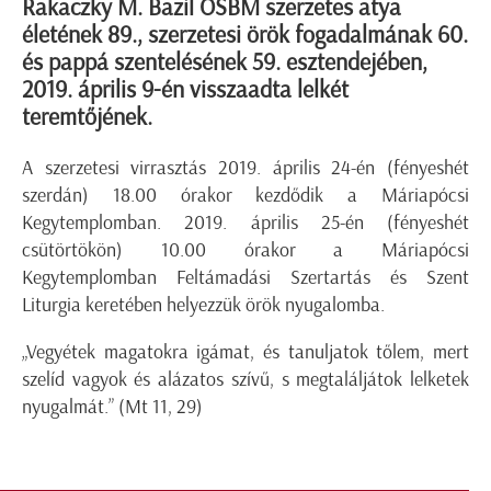
Rakaczky M. Bazil OSBM szerzetes atya
életének 89., szerzetesi örök fogadalmának 60.
és pappá szentelésének 59. esztendejében,
2019. április 9-én visszaadta lelkét
teremtőjének.
A szerzetesi virrasztás 2019. április 24-én (fényeshét
szerdán) 18.00 órakor kezdődik a Máriapócsi
Kegytemplomban. 2019. április 25-én (fényeshét
csütörtökön) 10.00 órakor a Máriapócsi
Kegytemplomban Feltámadási Szertartás és Szent
Liturgia keretében helyezzük örök nyugalomba.
„Vegyétek magatokra igámat, és tanuljatok tőlem, mert
szelíd vagyok és alázatos szívű, s megtaláljátok lelketek
nyugalmát.” (Mt 11, 29)