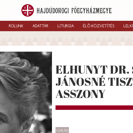
RÓLUNK
ADATTÁR
LITURGIA
ÉLŐ KÖZVETÍTÉS
LELK
ELHUNYT DR.
JÁNOSNÉ TIS
ASSZONY
CSALÁD