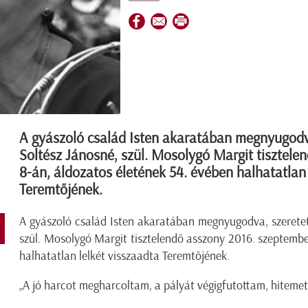
A gyászoló család Isten akaratában megnyugodva,
Soltész Jánosné, szül. Mosolygó Margit tisztel
8-án, áldozatos életének 54. évében halhatatlan 
Teremtőjének.
A gyászoló család Isten akaratában megnyugodva, szeretett
szül. Mosolygó Margit tisztelendő asszony 2016. szeptembe
halhatatlan lelkét visszaadta Teremtőjének.
„A jó harcot megharcoltam, a pályát végigfutottam, hitemet