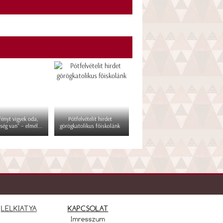
 fényt vigyek oda,
Pótfelvételit hirdet
ség van" – elmél...
görögkatolikus főiskolánk
LELKIATYA
KAPCSOLAT
Imresszum