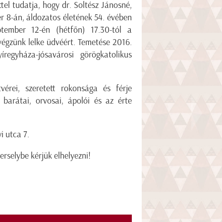
el tudatja, hogy dr. Soltész Jánosné,
r 8-án, áldozatos életének 54. évében
ptember 12-én (hétfőn) 17.30-tól a
végzünk lelke üdvéért. Temetése 2016.
egyháza-jósavárosi görögkatolikus
vérei, szeretett rokonsága és férje
, barátai, orvosai, ápolói és az érte
i utca 7.
rselybe kérjük elhelyezni!