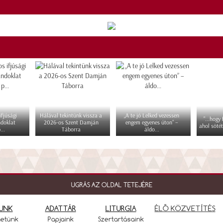
fjúsági
Hálával tekintünk vissza a
„A te jó Lelked vezessen
"...hogy
ndoklat
2026-os Szent Damján
engem egyenes úton” –
ahol sötét
...
Táborra
áldo...
UGRÁS AZ OLDAL TETEJÉRE
UNK
ADATTÁR
LITURGIA
ÉLŐ KÖZVETÍTÉS
netünk
Papjaink
Szertartásaink