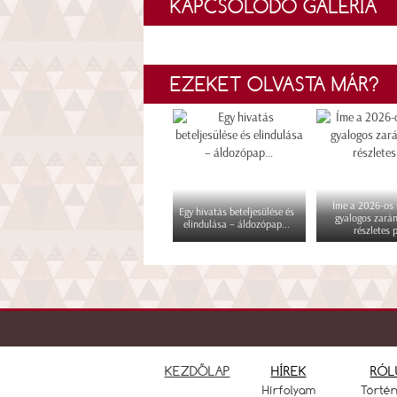
KAPCSOLÓDÓ GALÉRIA
EZEKET OLVASTA MÁR?
Íme a 2026-os i
Egy hivatás beteljesülése és
gyalogos zará
elindulása – áldozópap...
részletes p
KEZDŐLAP
HÍREK
RÓL
Hírfolyam
Törté