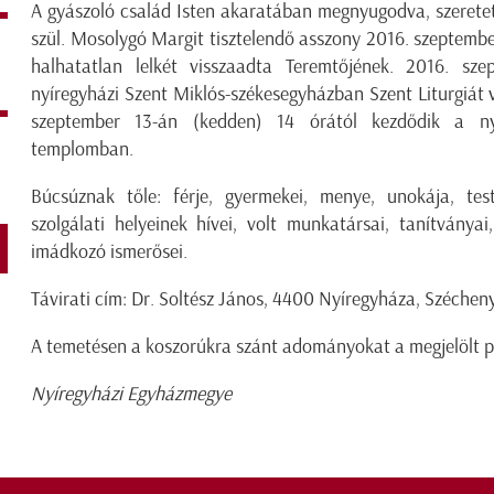
A gyászoló család Isten akaratában megnyugodva, szeretett
szül. Mosolygó Margit tisztelendő asszony 2016. szeptembe
halhatatlan lelkét visszaadta Teremtőjének. 2016. sze
nyíregyházi Szent Miklós-székesegyházban Szent Liturgiát 
szeptember 13-án (kedden) 14 órától kezdődik a nyír
templomban.
Búcsúznak tőle: férje, gyermekei, menye, unokája, test
szolgálati helyeinek hívei, volt munkatársai, tanítványai
imádkozó ismerősei.
Távirati cím: Dr. Soltész János, 4400 Nyíregyháza, Szécheny
A temetésen a koszorúkra szánt adományokat a megjelölt pe
Nyíregyházi Egyházmegye