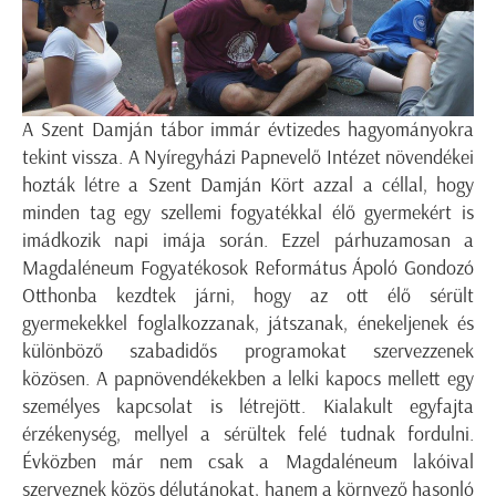
A Szent Damján tábor immár évtizedes hagyományokra
tekint vissza. A Nyíregyházi Papnevelő Intézet növendékei
hozták létre a Szent Damján Kört azzal a céllal, hogy
minden tag egy szellemi fogyatékkal élő gyermekért is
imádkozik napi imája során. Ezzel párhuzamosan a
Magdaléneum Fogyatékosok Református Ápoló Gondozó
Otthonba kezdtek járni, hogy az ott élő sérült
gyermekekkel foglalkozzanak, játszanak, énekeljenek és
különböző szabadidős programokat szervezzenek
közösen. A papnövendékekben a lelki kapocs mellett egy
személyes kapcsolat is létrejött. Kialakult egyfajta
érzékenység, mellyel a sérültek felé tudnak fordulni.
Évközben már nem csak a Magdaléneum lakóival
szerveznek közös délutánokat, hanem a környező hasonló