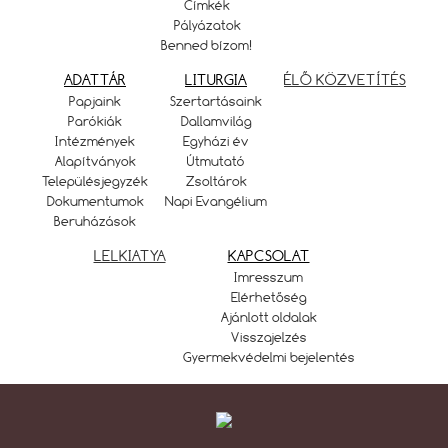
Címkék
Pályázatok
Benned bízom!
ADATTÁR
LITURGIA
ÉLŐ KÖZVETÍTÉS
Papjaink
Szertartásaink
Parókiák
Dallamvilág
Intézmények
Egyházi év
Alapítványok
Útmutató
Településjegyzék
Zsoltárok
Dokumentumok
Napi Evangélium
Beruházások
LELKIATYA
KAPCSOLAT
Imresszum
Elérhetőség
Ajánlott oldalak
Visszajelzés
Gyermekvédelmi bejelentés