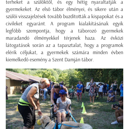
terheket a szülőktől, és egy hétig nyaraltatják a
gyermekeket. Az első tábor élményei, és sikere után a
szülői visszajelzések tovább buzdították a kispapokat és a
civileket egyaránt. A program kialakításának egyik
legfőbb szempontja, hogy a táborozó gyermekek
maradandó élményekkel térjenek haza. Az évközi
látogatások során az a tapasztalat, hogy a programok
elérik céljukat, a gyermekek számára minden évben
kiemelkedő esemény a Szent Damján tábor.