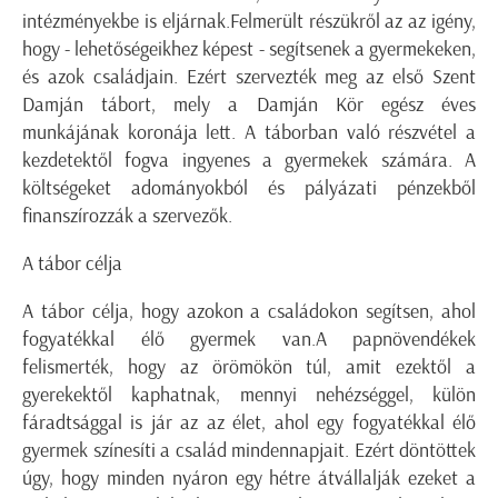
intézményekbe is eljárnak.Felmerült részükről az az igény,
hogy - lehetőségeikhez képest - segítsenek a gyermekeken,
és azok családjain. Ezért szervezték meg az első Szent
Damján tábort, mely a Damján Kör egész éves
munkájának koronája lett. A táborban való részvétel a
kezdetektől fogva ingyenes a gyermekek számára. A
költségeket adományokból és pályázati pénzekből
finanszírozzák a szervezők.
A tábor célja
A tábor célja, hogy azokon a családokon segítsen, ahol
fogyatékkal élő gyermek van.A papnövendékek
felismerték, hogy az örömökön túl, amit ezektől a
gyerekektől kaphatnak, mennyi nehézséggel, külön
fáradtsággal is jár az az élet, ahol egy fogyatékkal élő
gyermek színesíti a család mindennapjait. Ezért döntöttek
úgy, hogy minden nyáron egy hétre átvállalják ezeket a