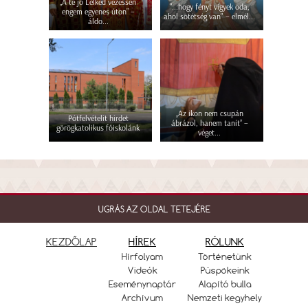
„A te jó Lelked vezessen
"...hogy fényt vigyek oda,
engem egyenes úton” –
ahol sötétség van" – elmél...
áldo...
„Az ikon nem csupán
Pótfelvételit hirdet
ábrázol, hanem tanít” –
görögkatolikus főiskolánk
véget...
UGRÁS AZ OLDAL TETEJÉRE
KEZDŐLAP
HÍREK
RÓLUNK
Hírfolyam
Történetünk
Videók
Püspökeink
Eseménynaptár
Alapító bulla
Archívum
Nemzeti kegyhely