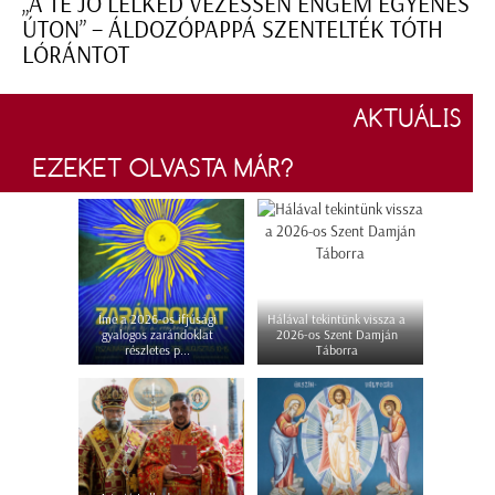
„A TE JÓ LELKED VEZESSEN ENGEM EGYENES
ÚTON” – ÁLDOZÓPAPPÁ SZENTELTÉK TÓTH
LÓRÁNTOT
AKTUÁLIS
EZEKET OLVASTA MÁR?
Íme a 2026-os ifjúsági
Hálával tekintünk vissza a
gyalogos zarándoklat
2026-os Szent Damján
részletes p...
Táborra