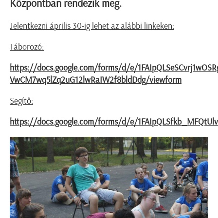
Központban rendezik meg.
Jelentkezni április 30-ig lehet az alábbi linkeken:
Táborozó:
https://docs.google.com/forms/d/e/1FAIpQLSeSCvrj1wOS
VwCM7wq5lZq2uG12lwRaIW2f8bldDdg/viewform
Segítő:
https://docs.google.com/forms/d/e/1FAIpQLSfkb_MFQt