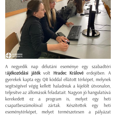
A negyedik nap délutáni eseménye egy szabadtéri
t
ájékozódási játék
volt
Hradec Králové
erdejében. A
gyerekek kapta egy QR kóddal ellátott térképet, melynek
segítségével végig kellett haladniuk a kijelölt útvonalon,
teljesítve az állomások feladatait. Nagyon jó hangulatúvá
kerekedett ez a program is, melyet egy heti
csapatbeszámolóval zártak. Készítettek egy heti
eseménytérképet, melyet természetesen a pályázat