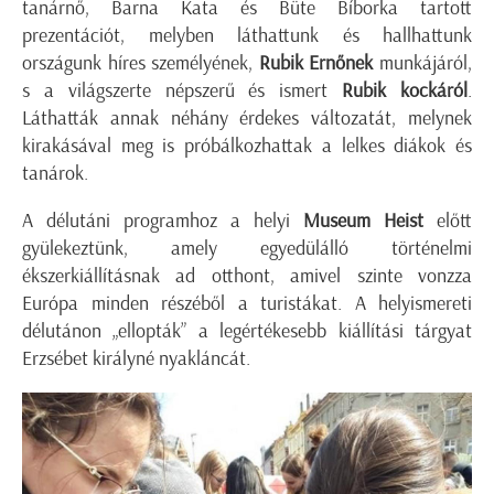
tanárnő, Barna Kata és Büte Bíborka tartott
prezentációt, melyben láthattunk és hallhattunk
országunk híres személyének,
Rubik Ernőnek
munkájáról,
s a világszerte népszerű és ismert
Rubik kockáról
.
Láthatták annak néhány érdekes változatát, melynek
kirakásával meg is próbálkozhattak a lelkes diákok és
tanárok.
A délutáni programhoz a helyi
Museum Heist
előtt
gyülekeztünk, amely egyedülálló történelmi
ékszerkiállításnak ad otthont, amivel szinte vonzza
Európa minden részéből a turistákat. A helyismereti
délutánon „ellopták” a legértékesebb kiállítási tárgyat
Erzsébet királyné nyakláncát.