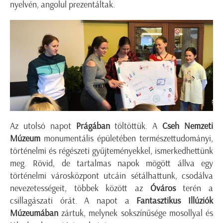
nyelvén, angolul prezentáltak.
Az utolsó napot
Prágában
töltöttük. A
Cseh Nemzeti
Múzeum
monumentális épületében természettudományi,
történelmi és régészeti gyűjteményekkel, ismerkedhettünk
meg. Rövid, de tartalmas napok mögött állva egy
történelmi városközpont utcáin sétálhattunk, csodálva
nevezetességeit, többek között az
Óváros
terén a
csillagászati órát. A napot a
Fantasztikus Illúziók
Múzeumában
zártuk, melynek sokszínűsége mosollyal és