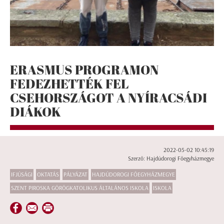
ERASMUS PROGRAMON
FEDEZHETTÉK FEL
CSEHORSZÁGOT A NYÍRACSÁDI
DIÁKOK
2022-05-02 10:45:19
Szerző: Hajdúdorogi Főegyházmegye
IFJÚSÁGI
OKTATÁS
PÁLYÁZAT
HAJDÚDOROGI FŐEGYHÁZMEGYE
SZENT PIROSKA GÖRÖGKATOLIKUS ÁLTALÁNOS ISKOLA
ISKOLA