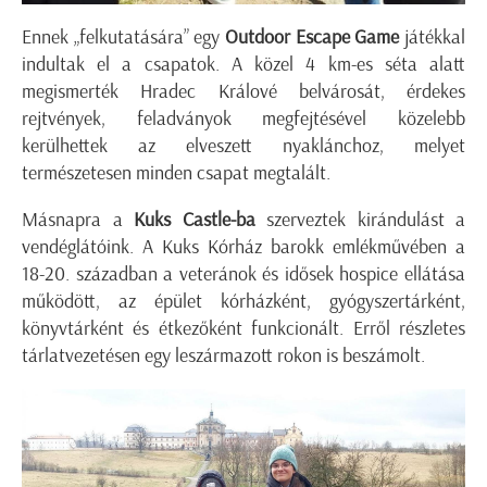
Ennek „felkutatására” egy
Outdoor Escape Game
játékkal
indultak el a csapatok. A közel 4 km-es séta alatt
megismerték Hradec Králové belvárosát, érdekes
rejtvények, feladványok megfejtésével közelebb
kerülhettek az elveszett nyaklánchoz, melyet
természetesen minden csapat megtalált.
Másnapra a
Kuks Castle-ba
szerveztek kirándulást a
vendéglátóink. A Kuks Kórház barokk emlékművében a
18-20. században a veteránok és idősek hospice ellátása
működött, az épület kórházként, gyógyszertárként,
könyvtárként és étkezőként funkcionált. Erről részletes
tárlatvezetésen egy leszármazott rokon is beszámolt.