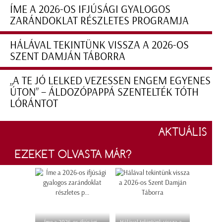
ÍME A 2026-OS IFJÚSÁGI GYALOGOS
ZARÁNDOKLAT RÉSZLETES PROGRAMJA
HÁLÁVAL TEKINTÜNK VISSZA A 2026-OS
SZENT DAMJÁN TÁBORRA
„A TE JÓ LELKED VEZESSEN ENGEM EGYENES
ÚTON” – ÁLDOZÓPAPPÁ SZENTELTÉK TÓTH
LÓRÁNTOT
AKTUÁLIS
EZEKET OLVASTA MÁR?
Íme a 2026-os ifjúsági
Hálával tekintünk vissza a