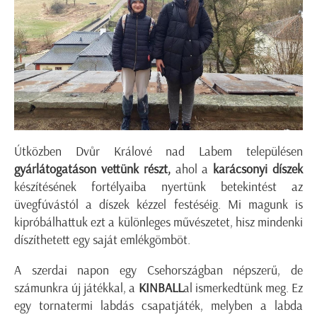
Útközben Dvůr Králové nad Labem településen
gyárlátogatáson vettünk részt,
ahol a
karácsonyi díszek
készítésének fortélyaiba nyertünk betekintést az
üvegfúvástól a díszek kézzel festéséig. Mi magunk is
kipróbálhattuk ezt a különleges művészetet, hisz mindenki
díszíthetett egy saját emlékgömböt.
A szerdai napon egy Csehországban népszerű, de
számunkra új játékkal, a
KINBALL
al ismerkedtünk meg. Ez
egy tornatermi labdás csapatjáték, melyben a labda