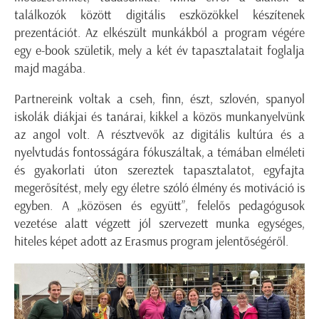
találkozók között digitális eszközökkel készítenek
prezentációt. Az elkészült munkákból a program végére
egy e-book születik, mely a két év tapasztalatait foglalja
majd magába.
Partnereink voltak a cseh, finn, észt, szlovén, spanyol
iskolák diákjai és tanárai, kikkel a közös munkanyelvünk
az angol volt. A résztvevők az digitális kultúra és a
nyelvtudás fontosságára fókuszáltak, a témában elméleti
és gyakorlati úton szereztek tapasztalatot, egyfajta
megerősítést, mely egy életre szóló élmény és motiváció is
egyben. A „közösen és együtt”, felelős pedagógusok
vezetése alatt végzett jól szervezett munka egységes,
hiteles képet adott az Erasmus program jelentőségéről.