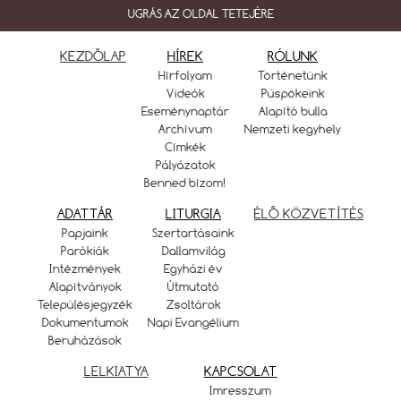
UGRÁS AZ OLDAL TETEJÉRE
KEZDŐLAP
HÍREK
RÓLUNK
Hírfolyam
Történetünk
Videók
Püspökeink
Eseménynaptár
Alapító bulla
Archívum
Nemzeti kegyhely
Címkék
Pályázatok
Benned bízom!
ADATTÁR
LITURGIA
ÉLŐ KÖZVETÍTÉS
Papjaink
Szertartásaink
Parókiák
Dallamvilág
Intézmények
Egyházi év
Alapítványok
Útmutató
Településjegyzék
Zsoltárok
Dokumentumok
Napi Evangélium
Beruházások
LELKIATYA
KAPCSOLAT
Imresszum