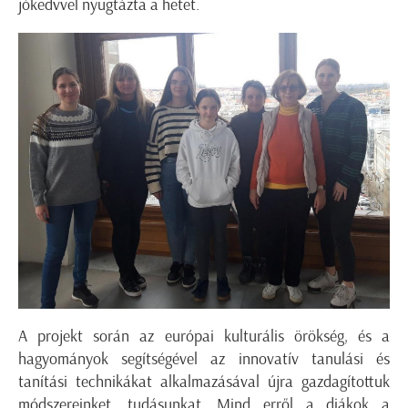
jókedvvel nyugtázta a hetet.
A projekt során az európai kulturális örökség, és a
hagyományok segítségével az innovatív tanulási és
tanítási technikákat alkalmazásával újra gazdagítottuk
módszereinket, tudásunkat. Mind erről a diákok a