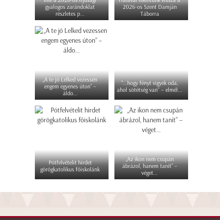
gyalogos zarándoklat
2026-os Szent Damján
részletes p...
Táborra
„A te jó Lelked vezessen
"...hogy fényt vigyek oda,
engem egyenes úton” –
ahol sötétség van" – elmél...
áldo...
„Az ikon nem csupán
Pótfelvételit hirdet
ábrázol, hanem tanít” –
görögkatolikus főiskolánk
véget...