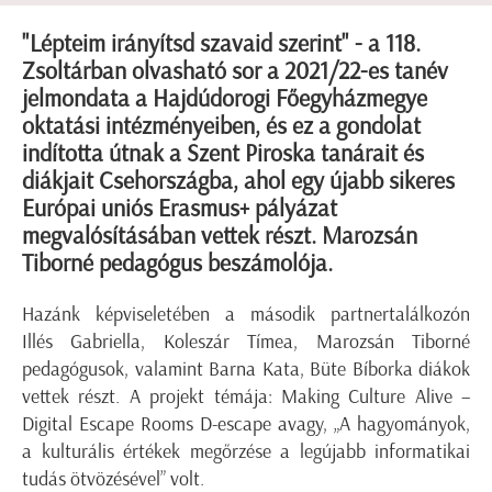
"Lépteim irányítsd szavaid szerint" - a 118.
Zsoltárban olvasható sor a 2021/22-es tanév
jelmondata a Hajdúdorogi Főegyházmegye
oktatási intézményeiben, és ez a gondolat
indította útnak a Szent Piroska tanárait és
diákjait Csehországba, ahol egy újabb sikeres
Európai uniós Erasmus+ pályázat
megvalósításában vettek részt. Marozsán
Tiborné pedagógus beszámolója.
Hazánk képviseletében a második partnertalálkozón
Illés Gabriella, Koleszár Tímea, Marozsán Tiborné
pedagógusok, valamint Barna Kata, Büte Bíborka diákok
vettek részt. A projekt témája: Making Culture Alive –
Digital Escape Rooms D-escape avagy, „A hagyományok,
a kulturális értékek megőrzése a legújabb informatikai
tudás ötvözésével” volt.