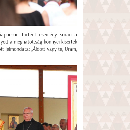
riapócson történt esemény során a
helyett a meghatottság könnyei kísérték
tt jelmondata: „Áldott vagy te, Uram,