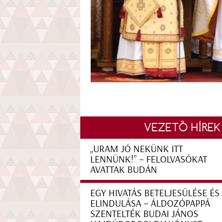
VEZETŐ HÍREK
„URAM JÓ NEKÜNK ITT
LENNÜNK!” – FELOLVASÓKAT
AVATTAK BUDÁN
EGY HIVATÁS BETELJESÜLÉSE ÉS
ELINDULÁSA – ÁLDOZÓPAPPÁ
SZENTELTÉK BUDAI JÁNOS