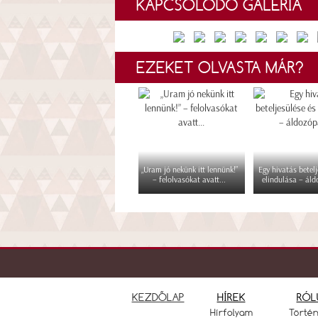
KAPCSOLÓDÓ GALÉRIA
EZEKET OLVASTA MÁR?
„Uram jó nekünk itt lennünk!”
Egy hivatás betelj
– felolvasókat avatt...
elindulása – áld
KEZDŐLAP
HÍREK
RÓL
Hírfolyam
Törté