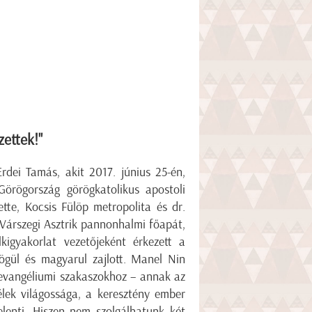
ettek!"
rdei Tamás, akit 2017. június 25-én,
rögország görögkatolikus apostoli
tte, Kocsis Fülöp metropolita és dr.
 Várszegi Asztrik pannonhalmi főapát,
igyakorlat vezetőjeként érkezett a
rögül és magyarul zajlott. Manel Nin
 evangéliumi szakaszokhoz – annak az
élek világossága, a keresztény ember
jelenti. Hiszen nem szolgálhatunk két