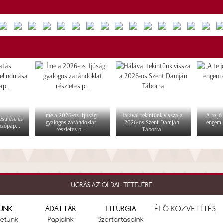
Íme a 2026-os ifjúsági
Hálával tekintünk vissza a
„A te jó
esülése és
gyalogos zarándoklat
2026-os Szent Damján
engem 
ozópap...
részletes p...
Táborra
UGRÁS AZ OLDAL TETEJÉRE
UNK
ADATTÁR
LITURGIA
ÉLŐ KÖZVETÍTÉS
netünk
Papjaink
Szertartásaink