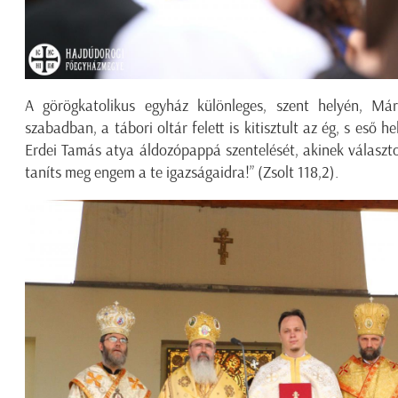
A görögkatolikus egyház különleges, szent helyén, Má
szabadban, a tábori oltár felett is kitisztult az ég, s eső 
Erdei Tamás atya áldozópappá szentelését, akinek választo
taníts meg engem a te igazságaidra!” (Zsolt 118,2).