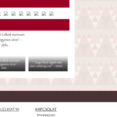
 Lelked vezessen
"...hogy fényt vigyek oda,
egyenes úton” –
ahol sötétség van" – elmél...
áldo...
LELKIATYA
KAPCSOLAT
Imresszum