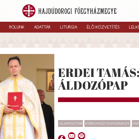
RÓLUNK
ADATTÁR
LITURGIA
ÉLŐ KÖZVETÍTÉS
LELK
ERDEI TAMÁS:
ÁLDOZÓPAP
LELKIPÁSZTORI
NYÍREGYHÁZI EGYHÁZMEGYE
ÜNN