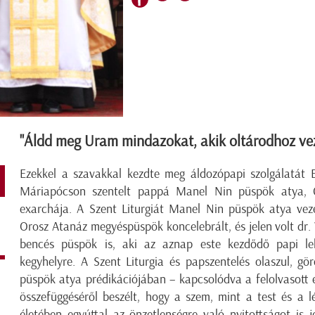
"Áldd meg Uram mindazokat, akik oltárodhoz vez
Ezekkel a szavakkal kezdte meg áldozópapi szolgálatát E
Máriapócson szentelt pappá Manel Nin püspök atya, Gö
exarchája. A Szent Liturgiát Manel Nin püspök atya veze
Orosz Atanáz megyéspüspök koncelebrált, és jelen volt dr.
bencés püspök is, aki az aznap este kezdődő papi lelk
kegyhelyre. A Szent Liturgia és papszentelés olaszul, gö
püspök atya prédikációjában – kapcsolódva a felolvasott
összefüggéséről beszélt, hogy a szem, mint a test és a l
életében egyúttal az önzetlenségre való nyitottságot is 