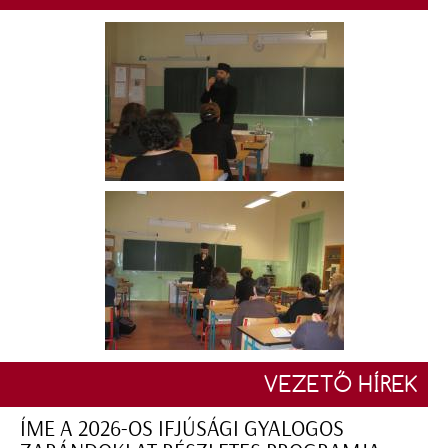
VEZETŐ HÍREK
ÍME A 2026-OS IFJÚSÁGI GYALOGOS