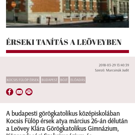
ÉRSEKI TANÍTÁS A LEÖVEYBEN
2018-03-29 13:40:39
Szerző: Marcsinák Judit
KOCSIS FÜLÖP ÉRSEK
BUDAPEST
BÖJT
ELŐADÁS
A budapesti görögkatolikus középiskolában
Kocsis Fülöp érsek atya március 26-án délután
a Leövey Klára Görögkatolikus Gimnázium,