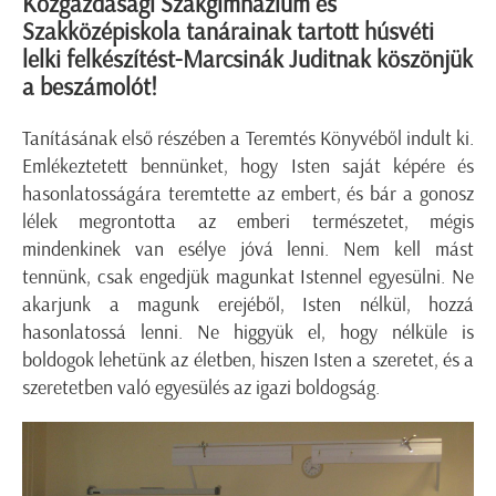
Közgazdasági Szakgimnázium és
Szakközépiskola tanárainak tartott húsvéti
lelki felkészítést-Marcsinák Juditnak köszönjük
a beszámolót!
Tanításának első részében a Teremtés Könyvéből indult ki.
Emlékeztetett bennünket, hogy Isten saját képére és
hasonlatosságára teremtette az embert, és bár a gonosz
lélek megrontotta az emberi természetet, mégis
mindenkinek van esélye jóvá lenni. Nem kell mást
tennünk, csak engedjük magunkat Istennel egyesülni. Ne
akarjunk a magunk erejéből, Isten nélkül, hozzá
hasonlatossá lenni. Ne higgyük el, hogy nélküle is
boldogok lehetünk az életben, hiszen Isten a szeretet, és a
szeretetben való egyesülés az igazi boldogság.