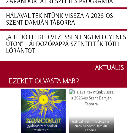
ZARÁNDOKLAT RÉSZLETES PROGRAMJA
HÁLÁVAL TEKINTÜNK VISSZA A 2026-OS
SZENT DAMJÁN TÁBORRA
„A TE JÓ LELKED VEZESSEN ENGEM EGYENES
ÚTON” – ÁLDOZÓPAPPÁ SZENTELTÉK TÓTH
LÓRÁNTOT
AKTUÁLIS
EZEKET OLVASTA MÁR?
Íme a 2026-os ifjúsági
Hálával tekintünk vissza a
gyalogos zarándoklat
2026-os Szent Damján
részletes p...
Táborra