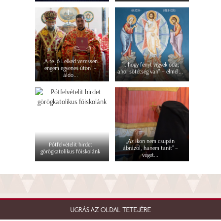
„A te jó Lelked vezessen
"...hogy fényt vigyek oda,
engem egyenes úton” –
ahol sötétség van" – elmél...
áldo...
„Az ikon nem csupán
Pótfelvételit hirdet
ábrázol, hanem tanít” –
görögkatolikus főiskolánk
véget...
UGRÁS AZ OLDAL TETEJÉRE