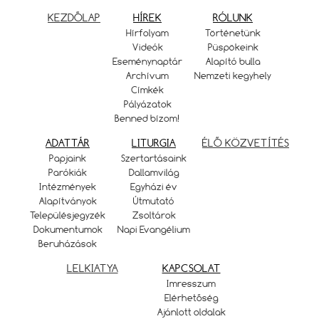
KEZDŐLAP
HÍREK
RÓLUNK
Hírfolyam
Történetünk
Videók
Püspökeink
Eseménynaptár
Alapító bulla
Archívum
Nemzeti kegyhely
Címkék
Pályázatok
Benned bízom!
ADATTÁR
LITURGIA
ÉLŐ KÖZVETÍTÉS
Papjaink
Szertartásaink
Parókiák
Dallamvilág
Intézmények
Egyházi év
Alapítványok
Útmutató
Településjegyzék
Zsoltárok
Dokumentumok
Napi Evangélium
Beruházások
LELKIATYA
KAPCSOLAT
Imresszum
Elérhetőség
Ajánlott oldalak