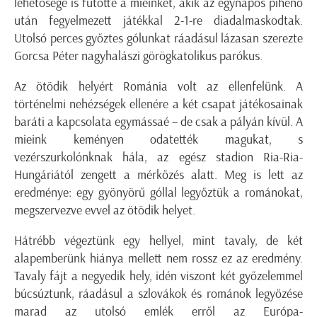
lehetősége is
fűtötte
a
mieinket
, akik az egynapos pihenő
után fegyelmezett játékkal 2-1-re diadalmaskodtak.
Utolsó perces győztes gólunkat ráadásul lázasan szerezte
Gorcsa
Péter nagyhalászi görögkatolikus
parókus
.
Az ötödik helyért Románia volt az ellenfelünk. A
történelmi nehézségek ellenére a két csapat játékosainak
baráti a kapcsolata
egymássa
é
– de csak a pályán kívül
. A
mieink keményen odatették magukat, s
vezérszurkolónknak hála, az egész stadion Ria-Ria-
Hungáriától zengett a mérkőzés alatt. Meg is lett az
eredménye: egy gyönyörű góllal legyőztük a románokat,
megszervezve evvel az ötödik helyet.
Hátrébb végeztünk egy hellyel, mint tavaly, de két
alapemberünk hiánya mellett nem rossz ez az eredmény.
Tavaly fájt a negyedik hely, idén viszont két győzelemmel
búcsúztunk, ráadásul a szlovákok
és románok
leg
yőz
ése
marad az utolsó emlék erről az Európa-