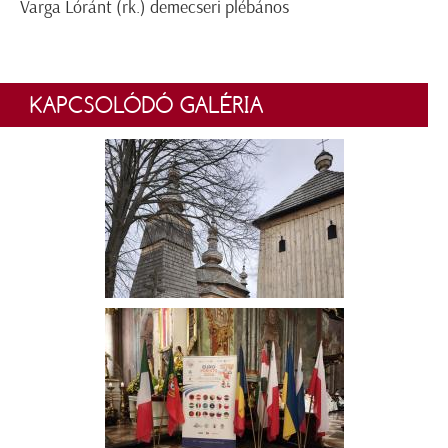
Varga Lóránt (rk.) demecseri plébános
KAPCSOLÓDÓ GALÉRIA