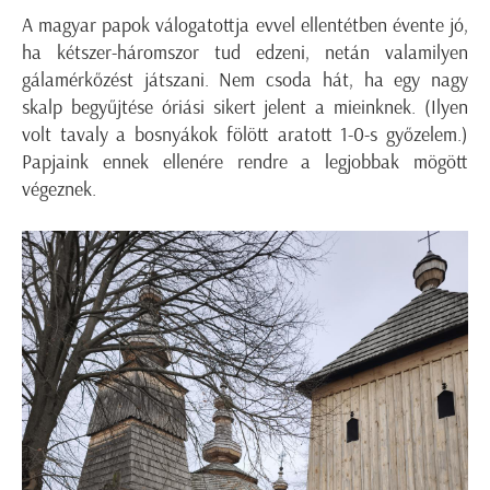
A magyar papok válogatottja evvel ellentétben évente jó,
ha kétszer-háromszor tud
edzeni
, netán valamilyen
gálamérkőzést játszani. Nem csoda hát, ha egy nagy
skalp begyűjtése óriási sikert jelent a mieinknek. (Ilyen
volt tavaly a bosnyák
ok
fölött aratott 1-0-s győzelem.)
Papjaink ennek ellenére rendre a legjobbak mögött
végeznek.