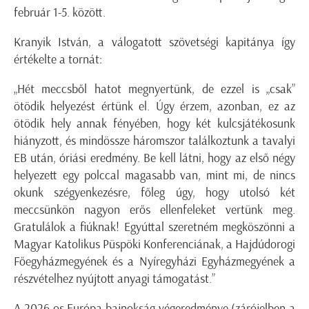
február 1-5. között.
Kranyik
István, a válogatott szövetségi kapitánya így
értékelte a tornát:
„
H
ét meccsből hatot megnyertünk, de ezzel is „csak”
ötödik helyezést értünk el. Úgy érzem, azonban, ez az
ötödik hely annak fényében, hogy két kulcsjátékosunk
hiányzott, és mindössze háromszor találkoztunk a tavalyi
EB után, óriási eredmény. Be kell látni, hogy az első négy
helyezett egy polccal magasabb van, mint
mi, de nincs
okunk szégyenkezésre, főleg úgy, hogy utolsó két
meccsünkön nagyon erős ellenfeleket vertünk meg.
Gratulálok a fiúknak!
Egyúttal szeretném megköszönni a
Magyar Katolikus Püspöki Konferenciának, a Hajdúdorogi
Főegyházmegyének és a Nyíregyházi Egyházmegyének a
részvételhez nyújtott anyagi támogatást.
”
A 2026-os Európa-bajnokság végeredménye (zárójelben a