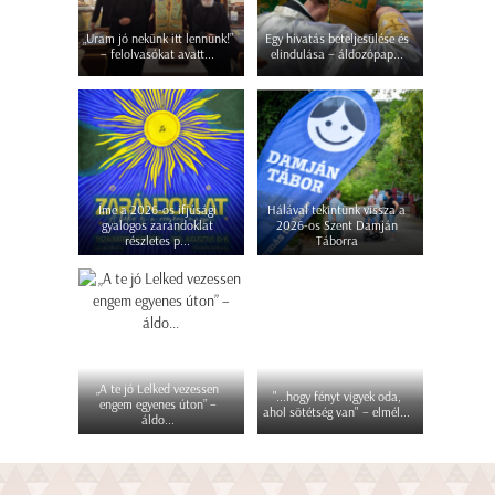
„Uram jó nekünk itt lennünk!”
Egy hivatás beteljesülése és
– felolvasókat avatt...
elindulása – áldozópap...
Íme a 2026-os ifjúsági
Hálával tekintünk vissza a
gyalogos zarándoklat
2026-os Szent Damján
részletes p...
Táborra
„A te jó Lelked vezessen
"...hogy fényt vigyek oda,
engem egyenes úton” –
ahol sötétség van" – elmél...
áldo...