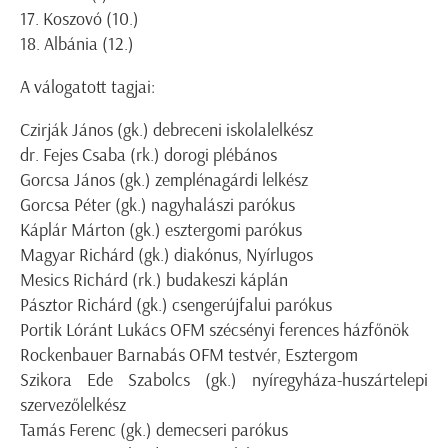
17. Koszovó
(10.)
18. Albánia
(12.)
A válogatott tagjai
:
Czirják János (gk.) debreceni iskolalelkész
dr. Fejes Csaba (rk.) dorogi plébános
Gorcsa János (gk.) zemplénagárdi lelkész
Gorcsa Péter (gk.) nagyhalászi parókus
Káplár Márton (gk.) esztergomi parókus
Magyar Richárd (gk.) diakónus, Nyírlugos
Mesics Richárd (rk.) budakeszi káplán
Pásztor Richárd (gk.) csengerújfalui parókus
Portik Lóránt Lukács OFM szécsényi ferences házfőnök
Rockenbauer Barnabás OFM testvér, Esztergom
Szikora Ede Szabolcs (gk.) nyíregyháza-huszártelepi
szervezőlelkész
Tamás Ferenc (gk.) demecseri parókus