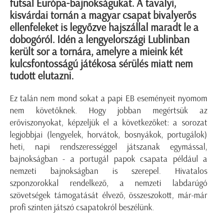
futsal Európa-bajnokságukat. A tavalyi,
kisvárdai tornán a magyar csapat bivalyerős
ellenfeleket is legyőzve hajszállal maradt le a
dobogóról. Idén a lengyelországi Lublinban
került sor a tornára, amelyre a mieink két
kulcsfontosságú játékosa sérülés miatt nem
tudott elutazni.
Ez talán nem mond sokat a papi EB eseményeit nyomom
nem követőknek. Hogy jobban megértsük az
erőviszonyokat, képzeljük el a következőket: a sorozat
legjobbjai (lengyelek, horvátok, bosnyákok, portugálok)
heti, napi rendszerességgel játszanak egymással,
bajnokságban - a portugál papok csapata például a
nemzeti bajnokságban is szerepel. Hivatalos
szponzorokkal rendelkező, a
n
emzeti labdarúgó
szövetség
ek
támogatását élvező, összeszokott, már-már
profi szinten játszó csapatokról beszélünk.