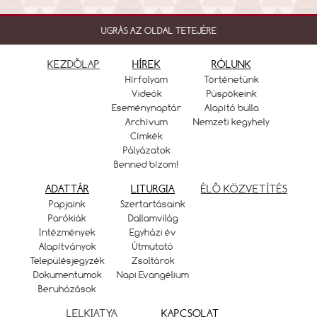
UGRÁS AZ OLDAL TETEJÉRE
KEZDŐLAP
HÍREK
RÓLUNK
Hírfolyam
Történetünk
Videók
Püspökeink
Eseménynaptár
Alapító bulla
Archívum
Nemzeti kegyhely
Címkék
Pályázatok
Benned bízom!
ADATTÁR
LITURGIA
ÉLŐ KÖZVETÍTÉS
Papjaink
Szertartásaink
Parókiák
Dallamvilág
Intézmények
Egyházi év
Alapítványok
Útmutató
Településjegyzék
Zsoltárok
Dokumentumok
Napi Evangélium
Beruházások
LELKIATYA
KAPCSOLAT