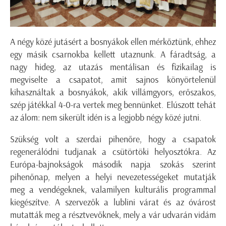
A négy közé jutásért a bosnyákok ellen mérkőztünk, ehhez
egy másik csarnokba kellett utaznunk. A fáradtság, a
nagy hideg, az utazás mentálisan és fizikailag is
megviselte a csapatot, amit sajnos könyörtelenül
kihasználtak a bosnyákok, akik villámgyors, erőszakos,
szép játékkal 4-0-ra vertek meg bennünket. Elúszott tehát
az álom: nem sikerült idén is a legjobb négy közé jutni.
Szükség volt a szerdai pihenőre, hogy a csapatok
regenerálódni tudjanak a csütörtöki helyosztókra. Az
Európa-bajnokságok második napja szokás szerint
pihenőnap, melyen a helyi nevezetességeket mutatják
meg a vendégeknek, valamilyen kulturális programmal
kiegészítve. A szervezők a
lublini
várat és az óvárost
mutatták meg a résztvevőknek, mely a vár udvarán vidám