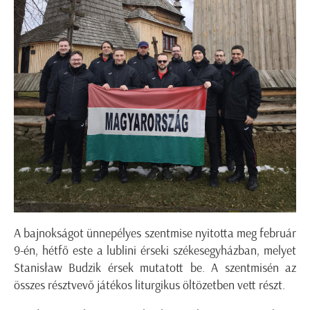
A bajnokságot ünnepélyes szentmise nyitotta meg
február
9-én, hétfő este
a
lublini
érseki székesegyházban, melyet
Stanisław
Budzik
érsek mutatott be. A szentmisén az
összes résztvevő játékos liturgikus öltözetben vett részt.