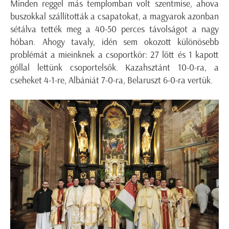
Minden reggel más templomban volt szentmise, ahova
buszokkal szállították a csapatokat, a magyarok azonban
sétálva tették meg a 40-50 perces távolságot a nagy
hóban.
Ahogy tavaly, idén sem okozott különösebb
problémát a
mieinknek a
csoportkör: 27 lőtt és 1 kapott
góllal lettünk csoportelsők. Kazahsztánt 10-0-ra, a
cseheket 4-1-re, Albániát 7-0-ra,
Belaruszt
6-0-ra vertük.