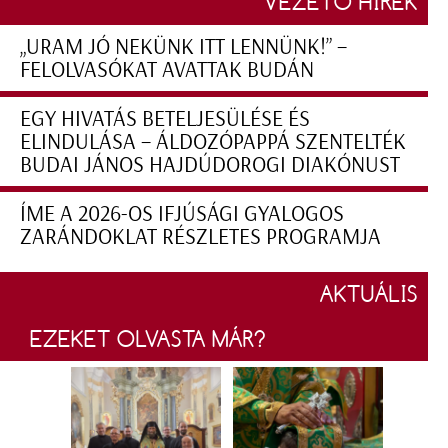
VEZETŐ HÍREK
„URAM JÓ NEKÜNK ITT LENNÜNK!” –
FELOLVASÓKAT AVATTAK BUDÁN
EGY HIVATÁS BETELJESÜLÉSE ÉS
ELINDULÁSA – ÁLDOZÓPAPPÁ SZENTELTÉK
BUDAI JÁNOS HAJDÚDOROGI DIAKÓNUST
ÍME A 2026-OS IFJÚSÁGI GYALOGOS
ZARÁNDOKLAT RÉSZLETES PROGRAMJA
AKTUÁLIS
EZEKET OLVASTA MÁR?