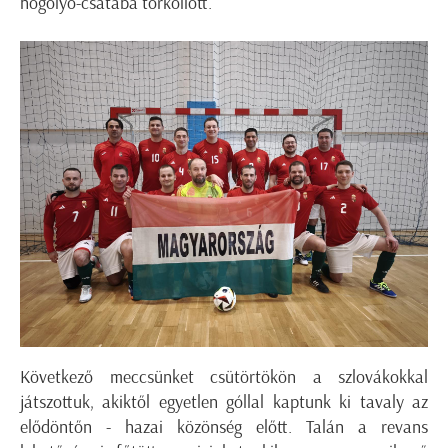
hógolyó-csatába torkollott.
K
övetkező meccsünket
csütörtökön
a szlovákokkal
játszottuk, akiktől egyetlen góllal kaptunk ki tavaly az
elődöntőn - hazai közönség előtt.
Talán a revans