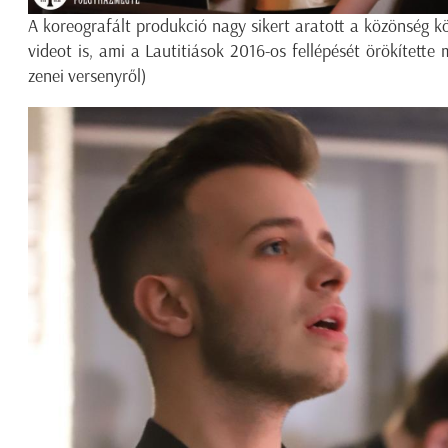
A koreografált produkció nagy sikert aratott a közönség k
videot is, ami a Lautitiások 2016-os fellépését örökítette
zenei versenyről)