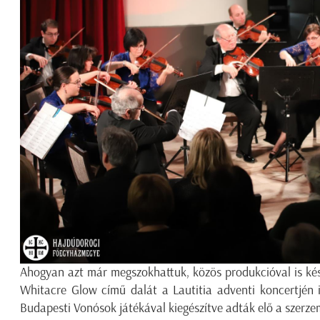
Ahogyan azt már megszokhattuk, közös produkcióval is kész
Whitacre Glow című dalát a Lautitia adventi koncertjén 
Budapesti Vonósok játékával kiegészítve adták elő a szerze