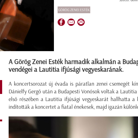
Szerző: dehi
GÖRÖG ZENEI ESTÉK
A Görög Zenei Esték harmadik alkalmán a Budap
vendégei a Lautitia ifjúsági vegyeskarának.
A koncertsorozat új évada is páratlan zenei csemegét kí
Dánielfy Gergő után a Budapesti Vonósok voltak a Lautiti
első részében a Lautitia ifjúsági vegyeskarát hallhatta a
indították a koncertet a fiatal énekesek, majd igazán külön