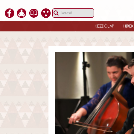
KEZDŐLAP
HÍREK