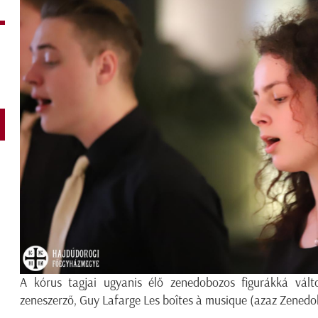
A kórus tagjai ugyanis élő zenedobozos figurákká vált
zeneszerző, Guy Lafarge Les boîtes à musique (azaz Zened