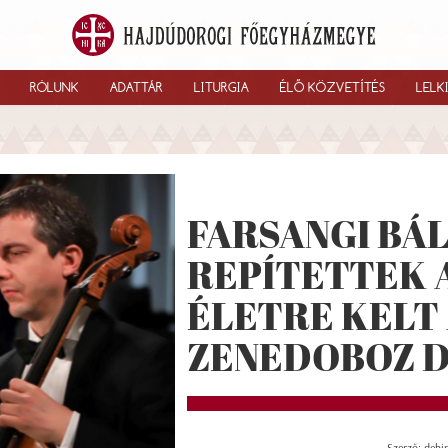
RÓLUNK
ADATTÁR
LITURGIA
ÉLŐ KÖZVETÍTÉS
LELK
FARSANGI BÁ
REPÍTETTEK 
ÉLETRE KELT
ZENEDOBOZ 