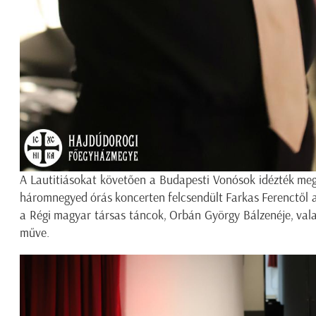
A Lautitiásokat követően a Budapesti Vonósok idézték meg
háromnegyed órás koncerten felcsendült Farkas Ferenctől a
a Régi magyar társas táncok, Orbán György Bálzenéje, val
műve.