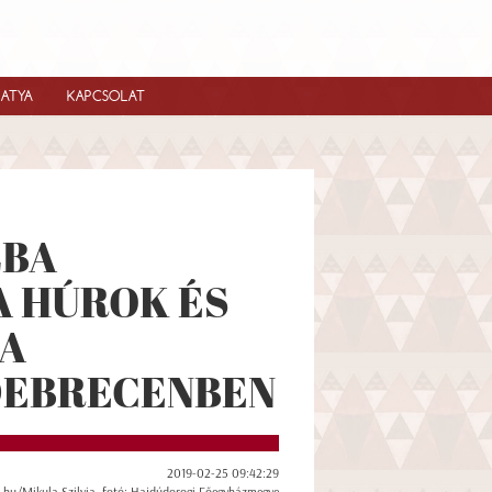
IATYA
KAPCSOLAT
LBA
A HÚROK ÉS
 A
DEBRECENBEN
2019-02-25 09:42:29