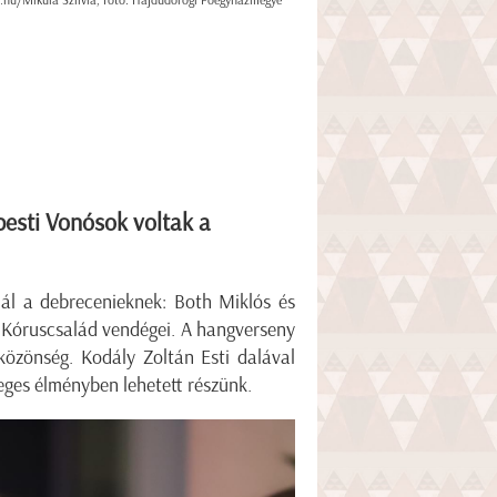
r.hu/Mikula Szilvia, fotó: Hajdúdorogi Főegyházmegye
esti Vonósok voltak a
nál a debrecenieknek: Both Miklós és
a Kóruscsalád vendégei. A hangverseny
 közönség. Kodály Zoltán Esti dalával
leges élményben lehetett részünk.