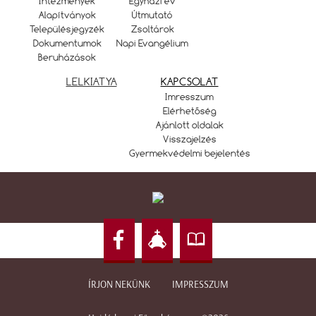
Intézmények
Egyházi év
Alapítványok
Útmutató
Településjegyzék
Zsoltárok
Dokumentumok
Napi Evangélium
Beruházások
LELKIATYA
KAPCSOLAT
Imresszum
Elérhetőség
Ajánlott oldalak
Visszajelzés
Gyermekvédelmi bejelentés
ÍRJON NEKÜNK
IMPRESSZUM