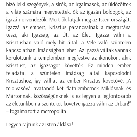
bízó lelki szegények, a sírók, az irgalmasok, az üldözöttek
a világ számára megvetettek, ők az igazán boldogok, az
igazán örvendezők. Mert ők látják meg az Isten országát.
Igazzá az embert, Krisztus parancsainak a megtartása
teszi, aki Igazság, az Út, az Élet. Igazzá válni a
Krisztusban való mély hit által, a Vele való szüntelen
kapcsolatban, imádságban lehet. Az Igazzá váltak vannak
körülöttünk a templomban megfestve az ikonokon, akik
Krisztust, az igazságot követték. Ez minden ember
feladata, a szüntelen imádság által kapcsolódni
Krisztushoz, így válhat az ember Krisztus követővé. „A
felolvasóvá avatandó két fiatalembernek Miklósnak és
Mártonnak, közösségünknek is ez legyen a legfontosabb
az életünkben a szenteket követve igazzá válni az Úrban!”
– fogalmazott a metropolita.
Legyen rajtunk az Isten áldása!