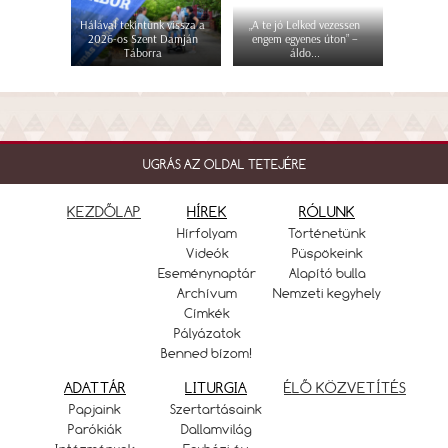
Hálával tekintünk vissza a
„A te jó Lelked vezessen
2026-os Szent Damján
engem egyenes úton” –
Táborra
áldo...
UGRÁS AZ OLDAL TETEJÉRE
KEZDŐLAP
HÍREK
RÓLUNK
Hírfolyam
Történetünk
Videók
Püspökeink
Eseménynaptár
Alapító bulla
Archívum
Nemzeti kegyhely
Címkék
Pályázatok
Benned bízom!
ADATTÁR
LITURGIA
ÉLŐ KÖZVETÍTÉS
Papjaink
Szertartásaink
Parókiák
Dallamvilág