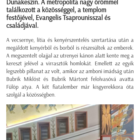
Dunakeszin. A metropolita nagy örömmel
találkozott a közösséggel, a templom
festőjével, Evangelis Tsaprounisszal és
családjával.
A vecsernye, lítia és kenyérszentelés szertartása után a
megáldott kenyérből és borból is részesültek az emberek.
A megszentelt olajjal az utrenyei kánon alatt kente meg a
kereszt jelével a virrasztók homlokát. Emellett az egyik
legszebb pillanat az volt, amikor az amboni imádság után
Bubrik Miklóst és Bubrik Mártont felolvasóvá avatta
Fülöp atya. A két fiatalember már kisgyerekkora óta
szolgál a közösségben.