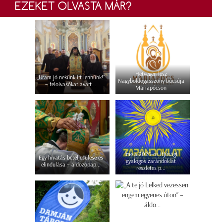
EZEKET OLVASTA MÁR?
Hétvégén lesz
„Uram jó nekünk itt lennünk!”
Nagyboldogasszony búcsúja
– felolvasókat avatt...
Máriapócson
Íme a 2026-os ifjúsági
Egy hivatás beteljesülése és
gyalogos zarándoklat
elindulása – áldozópap...
részletes p...