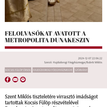
FELOLVASÓKAT AVATOTT A
METROPOLITA DUNAKESZIN
2024-12-07 22:06:22
Szerző: Hajdúdorogi Főegyházmegye/Bubrik Miklós
KOCSIS FÜLÖP ÉRSEK
HAJDÚDOROGI FŐEGYHÁZMEGYE
SZÓRVÁNY
Szent Miklós tiszteletére virrasztó imádságot
tartottak Kocsis Fülöp részvételével