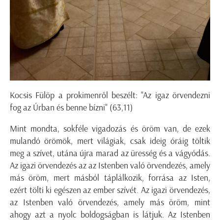
Kocsis Fülöp a prokimenről beszélt: "Az igaz örvendezni
fog az Úrban és benne bízni" (63,11)
Mint mondta, sokféle vigadozás és öröm van, de ezek
mulandó örömök, mert világiak, csak ideig óráig töltik
meg a szívet, utána újra marad az üresség és a vágyódás.
Az igazi örvendezés az az Istenben való örvendezés, amely
más öröm, mert másból táplálkozik, forrása az Isten,
ezért tölti ki egészen az ember szívét. Az igazi örvendezés,
az Istenben való örvendezés, amely más öröm, mint
ahogy azt a nyolc boldogságban is látjuk. Az Istenben