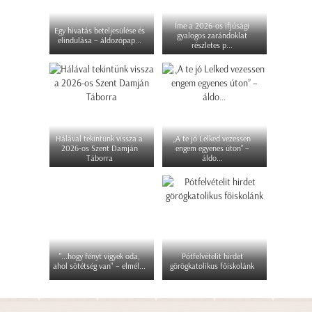
Íme a 2026-os ifjúsági
Egy hivatás beteljesülése és
gyalogos zarándoklat
elindulása – áldozópap...
részletes p...
Hálával tekintünk vissza a
„A te jó Lelked vezessen
2026-os Szent Damján
engem egyenes úton” –
Táborra
áldo...
"...hogy fényt vigyek oda,
Pótfelvételit hirdet
ahol sötétség van" – elmél...
görögkatolikus főiskolánk