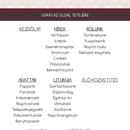
UGRÁS AZ OLDAL TETEJÉRE
KEZDŐLAP
HÍREK
RÓLUNK
Hírfolyam
Történetünk
Videók
Püspökeink
Eseménynaptár
Alapító bulla
Archívum
Nemzeti kegyhely
Címkék
Pályázatok
Benned bízom!
ADATTÁR
LITURGIA
ÉLŐ KÖZVETÍTÉS
Papjaink
Szertartásaink
Parókiák
Dallamvilág
Intézmények
Egyházi év
Alapítványok
Útmutató
Településjegyzék
Zsoltárok
Dokumentumok
Napi Evangélium
Beruházások