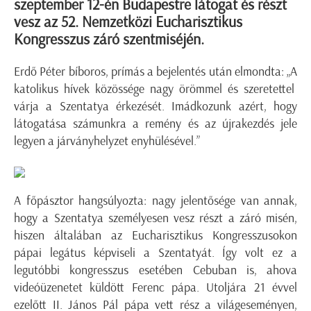
szeptember 12-én Budapestre látogat és részt
vesz az 52. Nemzetközi Eucharisztikus
Kongresszus záró szentmiséjén.
Erdő Péter bíboros, prímás a bejelentés után elmondta: „
A
katolikus hívek közössége nagy örömmel és szeretettel
várja a Szentatya érkezését. Imádkozunk azért, hogy
látogatása számunkra a remény és az újrakezdés jele
legyen a járványhelyzet enyhülésével.”
A főpásztor hangsúlyozta: nagy jelentősége van annak,
hogy a Szentatya személyesen vesz részt a záró misén,
hiszen általában az Eucharisztikus Kongresszusokon
pápai legátus képviseli a Szentatyát. Így volt ez a
legutóbbi
kongresszus
esetében
Cebuban
is, ahova
videóüzenetet küldött Ferenc pápa. Utoljára 21 évvel
ezelőtt II. János Pál pápa vett rész a világeseményen,