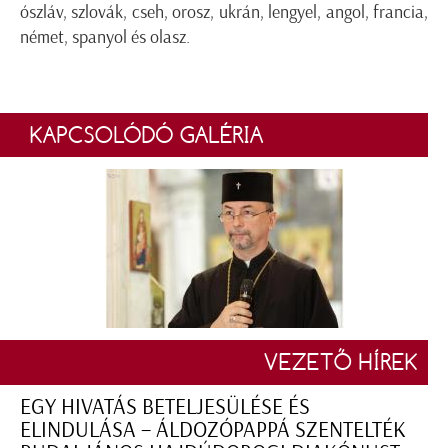
ószláv, szlovák, cseh, orosz, ukrán, lengyel, angol, francia,
német, spanyol és olasz.
KAPCSOLÓDÓ GALÉRIA
VEZETŐ HÍREK
EGY HIVATÁS BETELJESÜLÉSE ÉS
ELINDULÁSA – ÁLDOZÓPAPPÁ SZENTELTÉK