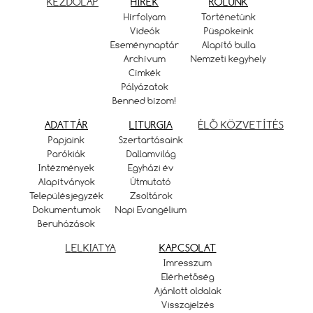
KEZDŐLAP
HÍREK
RÓLUNK
Hírfolyam
Történetünk
Videók
Püspökeink
Eseménynaptár
Alapító bulla
Archívum
Nemzeti kegyhely
Címkék
Pályázatok
Benned bízom!
ADATTÁR
LITURGIA
ÉLŐ KÖZVETÍTÉS
Papjaink
Szertartásaink
Parókiák
Dallamvilág
Intézmények
Egyházi év
Alapítványok
Útmutató
Településjegyzék
Zsoltárok
Dokumentumok
Napi Evangélium
Beruházások
LELKIATYA
KAPCSOLAT
Imresszum
Elérhetőség
Ajánlott oldalak
Visszajelzés