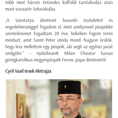
több mint három évtizedes külföldi tartózkodás után
most visszatér Szlovákiába.
„A Szentatya döntését hasonló tisztelettel és
engedelmességgel fogadom el, mint amilyennel püspökké
szentelésemet fogadtam 28 éve; békében fogom tenni
mindazt, amit Szent Péter utóda mond. Nagyon örülök,
hogy lesz mellettem egy püspök, aki segít az egyház javát
szolgálni.” – nyilatkozott Milan Chautur kassai
görögkatolikus megyéspüspök Ferenc pápa döntéséről.
Cyril Vasil érsek életrajza