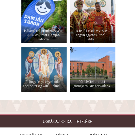
Hálával tekintünk vissza a
„A te jó Lelked vezessen
2026-os Szent Damján
engem egyenes úton” –
Táborra
áldo...
"...hogy fényt vigyek oda,
Pótfelvételit hirdet
ahol sötétség van" – elmél...
görögkatolikus főiskolánk
UGRÁS AZ OLDAL TETEJÉRE