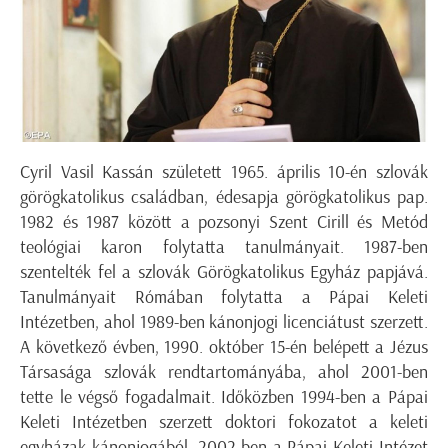
Cyril Vasil Kassán született 1965. április 10-én szlovák
görögkatolikus családban, édesapja görögkatolikus pap.
1982 és 1987 között a pozsonyi Szent Cirill és Metód
teológiai karon folytatta tanulmányait. 1987-ben
szentelték fel a szlovák Görögkatolikus Egyház papjává.
Tanulmányait Rómában folytatta a Pápai Keleti
Intézetben, ahol 1989-ben kánonjogi licenciátust szerzett.
A következő évben, 1990. október 15-én belépett a Jézus
Társasága szlovák rendtartományába, ahol 2001-ben
tette le végső fogadalmait. Időközben 1994-ben a Pápai
Keleti Intézetben szerzett doktori fokozatot a keleti
egyházak kánonjogából. 2002-ben a Pápai Keleti Intézet