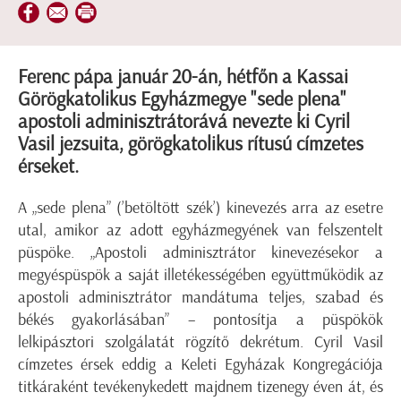
Ferenc pápa január 20-án, hétfőn a Kassai
Görögkatolikus Egyházmegye "sede plena"
apostoli adminisztrátorává nevezte ki Cyril
Vasil jezsuita, görögkatolikus rítusú címzetes
érseket.
A „sede plena” (’betöltött szék’) kinevezés arra az esetre
utal, amikor az adott egyházmegyének van felszentelt
püspöke. „Apostoli adminisztrátor kinevezésekor a
megyéspüspök a saját illetékességében együttműködik az
apostoli adminisztrátor mandátuma teljes, szabad és
békés gyakorlásában” – pontosítja a püspökök
lelkipásztori szolgálatát rögzítő dekrétum. Cyril Vasil
címzetes érsek eddig a Keleti Egyházak Kongregációja
titkáraként tevékenykedett majdnem tizenegy éven át, és