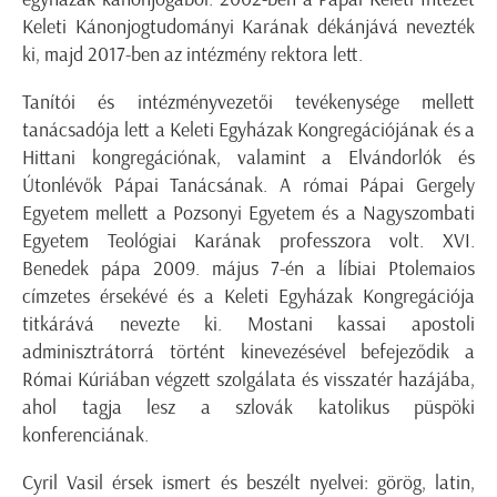
Keleti Kánonjogtudományi Karának dékánjává nevezték
ki, majd 2017-ben az intézmény rektora lett.
Tanítói és intézményvezetői tevékenysége mellett
tanácsadója lett a Keleti Egyházak Kongregációjának és a
Hittani kongregációnak, valamint a Elvándorlók és
Útonlévők Pápai Tanácsának. A római Pápai Gergely
Egyetem mellett a Pozsonyi Egyetem és a Nagyszombati
Egyetem Teológiai Karának professzora volt. XVI.
Benedek pápa 2009. május 7-én a líbiai Ptolemaios
címzetes érsekévé és a Keleti Egyházak Kongregációja
titkárává nevezte ki. Mostani kassai apostoli
adminisztrátorrá történt kinevezésével befejeződik a
Római Kúriában végzett szolgálata és visszatér hazájába,
ahol tagja lesz a szlovák katolikus püspöki
konferenciának.
Cyril Vasil érsek ismert és beszélt nyelvei: görög, latin,