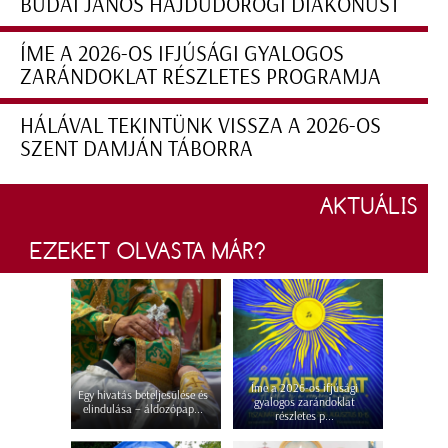
BUDAI JÁNOS HAJDÚDOROGI DIAKÓNUST
ÍME A 2026-OS IFJÚSÁGI GYALOGOS
ZARÁNDOKLAT RÉSZLETES PROGRAMJA
HÁLÁVAL TEKINTÜNK VISSZA A 2026-OS
SZENT DAMJÁN TÁBORRA
AKTUÁLIS
EZEKET OLVASTA MÁR?
Íme a 2026-os ifjúsági
Egy hivatás beteljesülése és
gyalogos zarándoklat
elindulása – áldozópap...
részletes p...