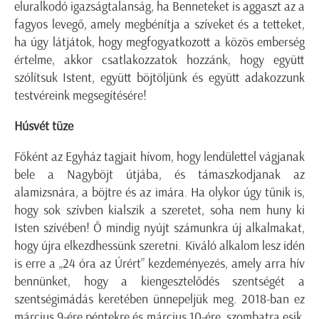
eluralkodó igazságtalanság, ha Benneteket is aggaszt az a
fagyos levegő, amely megbénítja a szíveket és a tetteket,
ha úgy látjátok, hogy megfogyatkozott a közös emberség
értelme, akkor csatlakozzatok hozzánk, hogy együtt
szólítsuk Istent, együtt böjtöljünk és együtt adakozzunk
testvéreink megsegítésére!
Húsvét tüze
Főként az Egyház tagjait hívom, hogy lendülettel vágjanak
bele a Nagyböjt útjába, és támaszkodjanak az
alamizsnára, a böjtre és az imára. Ha olykor úgy tűnik is,
hogy sok szívben kialszik a szeretet, soha nem huny ki
Isten szívében! Ő mindig nyújt számunkra új alkalmakat,
hogy újra elkezdhessünk szeretni. Kiváló alkalom lesz idén
is erre a „24 óra az Úrért” kezdeményezés, amely arra hív
bennünket, hogy a kiengesztelődés szentségét a
szentségimádás keretében ünnepeljük meg. 2018-ban ez
március 9-ére péntekre és március 10-ére, szombatra esik,