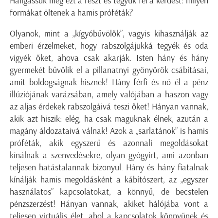
Hallgassuk meg ezt a részt és tegyük fel a kérdést: milyen
formákat öltenek a hamis próféták?
Olyanok, mint a „kígyóbűvölők”, vagyis kihasználják az
emberi érzelmeket, hogy rabszolgájukká tegyék és oda
vigyék őket, ahova csak akarják. Isten hány és hány
gyermekét bűvölik el a pillanatnyi gyönyörök csábításai,
amit boldogságnak hisznek! Hány férfi és nő él a pénz
illúziójának varázsában, amely valójában a haszon vagy
az aljas érdekek rabszolgáivá teszi őket! Hányan vannak,
akik azt hiszik: elég, ha csak maguknak élnek, azután a
magány áldozataivá válnak! Azok a „sarlatánok” is hamis
próféták, akik egyszerű és azonnali megoldásokat
kínálnak a szenvedésekre, olyan gyógyírt, ami azonban
teljesen hatástalannak bizonyul. Hány és hány fiatalnak
kínálják hamis megoldásként a kábítószert, az „egyszer
használatos” kapcsolatokat, a könnyű, de becstelen
pénzszerzést! Hányan vannak, akiket hálójába vont a
teljesen virtuális élet, ahol a kapcsolatok könnyűnek és