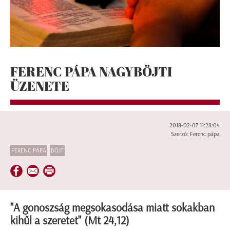
FERENC PÁPA NAGYBÖJTI
ÜZENETE
2018-02-07 11:28:04
Szerző: Ferenc pápa
FERENC PÁPA
BÖJT
"A gonoszság megsokasodása miatt sokakban
kihűl a szeretet" (Mt 24,12)