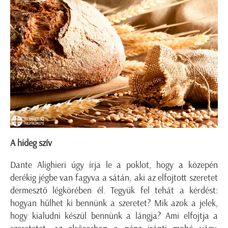
A hideg szív
Dante Alighieri úgy írja le a poklot, hogy a közepén
derékig jégbe van fagyva a sátán, aki az elfojtott szeretet
dermesztő légkörében él. Tegyük fel tehát a kérdést:
hogyan hűlhet ki bennünk a szeretet? Mik azok a jelek,
hogy kialudni készül bennünk a lángja? Ami elfojtja a