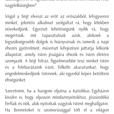
nagylelkűségben?
Végül a böjt elveszi az erőt az erőszakból, lefegyverez
minket, jelentős alkalmat szolgáltat rá, hogy lélekben
növekedjünk. Egyrészt lehetőségünk nyílik rá, hogy
megértsük: mit tapasztalnak azok, akiknek a
legszükségesebb dolgok is hiányoznak és ismerik a napi
éhezés gyötrelmeit, másrészt kifejezésre juttatja lelkünk
állapotát, amely Isten jóságára éhezik és Isten életére
szomjazik. A böjt felráz, figyelmesebbé tesz minket Isten
és a felebarátaink iránt, felkelti akaratunkat, hogy
engedelmeskedjünk Istennek, aki egyedül képes betölteni
éhségünket.
Szeretném, ha a hangom eljutna a Katolikus Egyházon
kívülre is, hogy eljusson mindannyiótokhoz, jószándékú
férfiak és nők, akik nyitottak vagytok Istent meghallgatni.
Ha Benneteket is szomorúsággal tölt el a világon