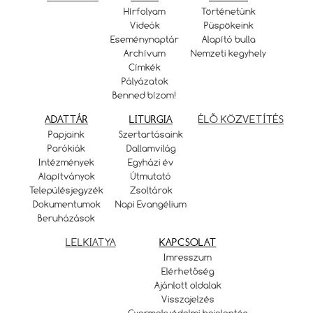
Hírfolyam
Történetünk
Videók
Püspökeink
Eseménynaptár
Alapító bulla
Archívum
Nemzeti kegyhely
Címkék
Pályázatok
Benned bízom!
ADATTÁR
LITURGIA
ÉLŐ KÖZVETÍTÉS
Papjaink
Szertartásaink
Parókiák
Dallamvilág
Intézmények
Egyházi év
Alapítványok
Útmutató
Településjegyzék
Zsoltárok
Dokumentumok
Napi Evangélium
Beruházások
LELKIATYA
KAPCSOLAT
Imresszum
Elérhetőség
Ajánlott oldalak
Visszajelzés
Gyermekvédelmi bejelentés