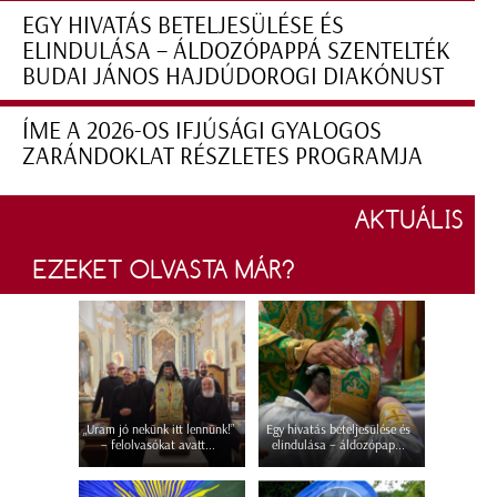
EGY HIVATÁS BETELJESÜLÉSE ÉS
ELINDULÁSA – ÁLDOZÓPAPPÁ SZENTELTÉK
BUDAI JÁNOS HAJDÚDOROGI DIAKÓNUST
ÍME A 2026-OS IFJÚSÁGI GYALOGOS
ZARÁNDOKLAT RÉSZLETES PROGRAMJA
AKTUÁLIS
EZEKET OLVASTA MÁR?
„Uram jó nekünk itt lennünk!”
Egy hivatás beteljesülése és
– felolvasókat avatt...
elindulása – áldozópap...