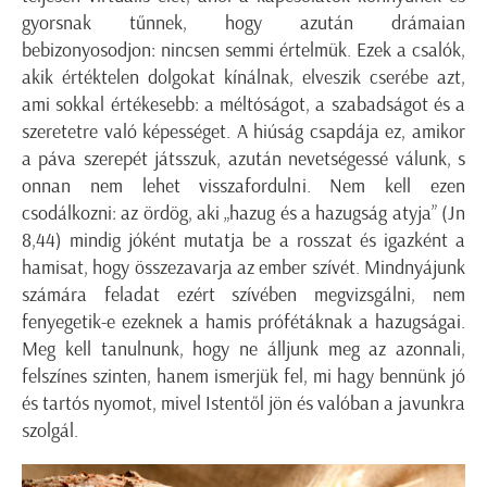
gyorsnak tűnnek, hogy azután drámaian
bebizonyosodjon: nincsen semmi értelmük. Ezek a csalók,
akik értéktelen dolgokat kínálnak, elveszik cserébe azt,
ami sokkal értékesebb: a méltóságot, a szabadságot és a
szeretetre való képességet. A hiúság csapdája ez, amikor
a páva szerepét játsszuk, azután nevetségessé válunk, s
onnan nem lehet visszafordulni. Nem kell ezen
csodálkozni: az ördög, aki „hazug és a hazugság atyja” (Jn
8,44) mindig jóként mutatja be a rosszat és igazként a
hamisat, hogy összezavarja az ember szívét. Mindnyájunk
számára feladat ezért szívében megvizsgálni, nem
fenyegetik-e ezeknek a hamis prófétáknak a hazugságai.
Meg kell tanulnunk, hogy ne álljunk meg az azonnali,
felszínes szinten, hanem ismerjük fel, mi hagy bennünk jó
és tartós nyomot, mivel Istentől jön és valóban a javunkra
szolgál.