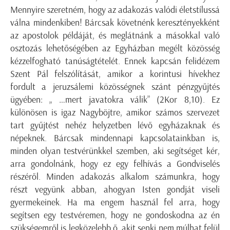
Mennyire szeretném, hogy az adakozás valódi életstílussá
válna mindenkiben! Bárcsak követnénk keresztényekként
az apostolok példáját, és meglátnánk a másokkal való
osztozás lehetőségében az Egyházban megélt közösség
kézzelfogható tanúságtételét. Ennek kapcsán felidézem
Szent Pál felszólítását, amikor a korintusi hívekhez
fordult a jeruzsálemi közösségnek szánt pénzgyűjtés
ügyében: „ …mert javatokra válik” (2Kor 8,10). Ez
különösen is igaz Nagyböjtre, amikor számos szervezet
tart gyűjtést nehéz helyzetben lévő egyházaknak és
népeknek. Bárcsak mindennapi kapcsolatainkban is,
minden olyan testvérünkkel szemben, aki segítséget kér,
arra gondolnánk, hogy ez egy felhívás a Gondviselés
részéről. Minden adakozás alkalom számunkra, hogy
részt vegyünk abban, ahogyan Isten gondját viseli
gyermekeinek. Ha ma engem használ fel arra, hogy
segítsen egy testvéremen, hogy ne gondoskodna az én
szükségemről is legközelebb ő, akit senki nem múlhat felül