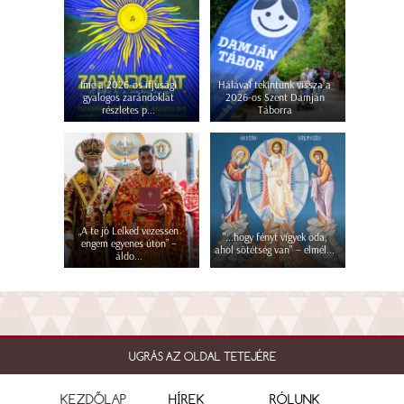
Íme a 2026-os ifjúsági
Hálával tekintünk vissza a
gyalogos zarándoklat
2026-os Szent Damján
részletes p...
Táborra
„A te jó Lelked vezessen
"...hogy fényt vigyek oda,
engem egyenes úton” –
ahol sötétség van" – elmél...
áldo...
UGRÁS AZ OLDAL TETEJÉRE
KEZDŐLAP
HÍREK
RÓLUNK