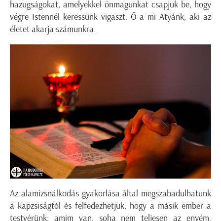
hazugságokat, amelyekkel önmagunkat csapjuk be, hogy
végre Istennél keressünk vigaszt. Ő a mi Atyánk, aki az
életet akarja számunkra.
Az alamizsnálkodás gyakorlása által megszabadulhatunk
a kapzsiságtól és felfedezhetjük, hogy a másik ember a
testvérünk: amim van, soha nem teljesen az enyém.