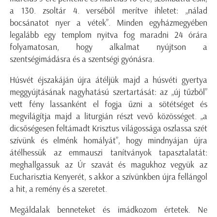
a 130. zsoltár 4. verséből merítve ihletet: „nálad
bocsánatot nyer a vétek”. Minden egyházmegyében
legalább egy templom nyitva fog maradni 24 órára
folyamatosan, hogy alkalmat nyújtson a
szentségimádásra és a szentségi gyónásra.
Húsvét éjszakáján újra átéljük majd a húsvéti gyertya
meggyújtásának nagyhatású szertartását: az „új tűzből”
vett fény lassanként el fogja űzni a sötétséget és
megvilágítja majd a liturgián részt vevő közösséget. „a
dicsőségesen feltámadt Krisztus világossága oszlassa szét
szívünk és elménk homályát”, hogy mindnyájan újra
átélhessük az emmauszi tanítványok tapasztalatát:
meghallgassuk az Úr szavát és magukhoz vegyük az
Eucharisztia Kenyerét, s akkor a szívünkben újra fellángol
a hit, a remény és a szeretet.
Megáldalak benneteket és imádkozom értetek. Ne