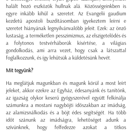
halált hozó eszközök hullnak alá. Közösségeinkben is
egyre inkább kihűl a szeretet. Az Evangelii gaudium
kezdetű apostoli buzdításomban igyekeztem leírni e
szeretet hiányának legnyilvánvalóbb jeleit. Ezek: az önző
lustaság, a terméketlen pesszimizmus, az elszigetelődés és
a folytonos testvérháborúk kísértése, a világias
gondolkodás, ami arra vezet, hogy csak a látszattal
foglalkozzunk, és így lehűtsük a küldetésünk hevét.
Mit tegyünk?
Ha meglátjuk magunkban és magunk körül a most leírt
jeleket, akkor ezekre az Egyház, édesanyánk és tanítónk,
az igazság olykor keserű gyógyszerével együtt felkínálja
számunkra a mostani nagyböjti időszakban az imádság,
az alamizsnálkodás és a böjt édes segítségét. Ha több
időt szánunk az imádságra, lehetőséget adunk a
szívünknek, hogy felfedezze azokat a titkos