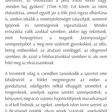
szeretetet, az elsősorban a pénz iránti mohó vágy,
„minden baj gyökere” (1Tim 6,10). Ezt követi az Isten
elutasítása, amivel együtt jár a tőle jövő vigasz elhárítása
is, amikor inkább a reménytelenséget választjuk, semmint
Igéjének és szentségeinek vigasztalását. Mindez
erőszakká válik azokkal szemben, akikre úgy tekintünk,
mint fenyegetésre a magunk „bizonyosságai”
szempontjából: a meg nem született gyerekekkel, az idős,
beteg emberekkel, az átutazó vendéggel, az idegennel
szemben, de azzal a felebarátunkkal szemben is, aki nem
felel meg az elvárásainknak.
A teremtett világ is csendben tanúskodik a szeretet eme
kihűléséről: a földet megmérgezte az ember a
gondatlanul, odafigyelés nélkül elhajigált szeméttel; a
tengereknek, amelyek sajnos szintén szennyezettek, a
kényszerű migráció számos hajótöröttjének maradványait
is el kell fedniük; az egeket, amelyek Isten terve szerint az
ő dicsőségét éneklik, olyan gépek ’szántják’, amelyekből