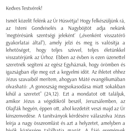
Kedves Testvérek!
Ismét közelít felénk az Úr Húsvétja! Hogy felkészüljünk rá,
az Isteni Gondviselés a Nagyböjtöt adja nekünk
’megtérésünk szentségi jeleként’ („évenként visszatérő
gyakorlatai által”), amely jelzi és meg is valósítja a
lehetőséget, hogy teljes szívvel, teljes életünkkel
visszatérjünk az Úrhoz. Ebben az évben is ezen üzenettel
szeretnék segíteni az egész Egyháznak, hogy örömben és
igazságban élje meg ezt a kegyelmi időt. Az ihletet ehhez
Jézus szavaiból merítem, ahogyan Máté evangéliumában
olvasható: „A gonoszság megsokasodása miatt sokakban
kihűl a szeretet” (24,12). Ezt a mondatot ott találjuk,
amikor Jézus a végidőkről beszél, Jeruzsálemben, az
Olajfák hegyén, éppen ott, ahol kezdetét veszi majd az Úr
kínszenvedése. A tanítványok kérdésére válaszolva Jézus
leírja a nagy összeomlást és azt a helyzetet, amelyben a
hívők közössége találhatja magát. A fájó események