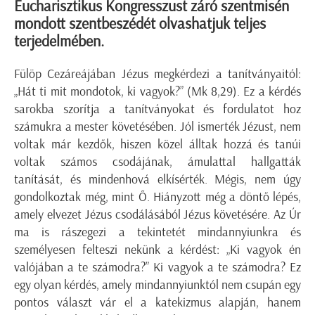
Eucharisztikus Kongresszust záró szentmisén
mondott szentbeszédét olvashatjuk teljes
terjedelmében.
Fülöp Cezáreájában Jézus megkérdezi a tanítványaitól:
„Hát ti mit mondotok, ki vagyok?” (Mk 8,29). Ez a kérdés
sarokba szorítja a tanítványokat és fordulatot hoz
számukra a mester követésében. Jól ismerték Jézust, nem
voltak már kezdők, hiszen közel álltak hozzá és tanúi
voltak számos csodájának, ámulattal hallgatták
tanítását, és mindenhová elkísérték. Mégis, nem úgy
gondolkoztak még, mint Ő. Hiányzott még a döntő lépés,
amely elvezet Jézus csodálásából Jézus követésére. Az Úr
ma is rászegezi a tekintetét mindannyiunkra és
személyesen felteszi nekünk a kérdést: „Ki vagyok én
valójában a te számodra?” Ki vagyok a te számodra? Ez
egy olyan kérdés, amely mindannyiunktól nem csupán egy
pontos választ vár el a katekizmus alapján, hanem