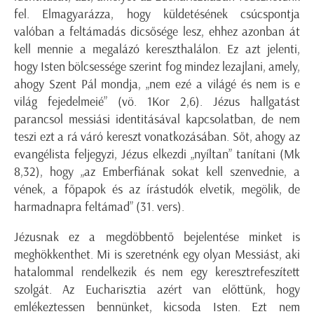
fel. Elmagyarázza, hogy küldetésének csúcspontja
valóban a feltámadás dicsősége lesz, ehhez azonban át
kell mennie a megalázó kereszthalálon. Ez azt jelenti,
hogy Isten bölcsessége szerint fog mindez lezajlani, amely,
ahogy Szent Pál mondja, „nem ezé a világé és nem is e
világ fejedelmeié” (vö. 1Kor 2,6). Jézus hallgatást
parancsol messiási identitásával kapcsolatban, de nem
teszi ezt a rá váró kereszt vonatkozásában. Sőt, ahogy az
evangélista feljegyzi, Jézus elkezdi „nyíltan” tanítani (Mk
8,32), hogy „az Emberfiának sokat kell szenvednie, a
vének, a főpapok és az írástudók elvetik, megölik, de
harmadnapra feltámad” (31. vers).
Jézusnak ez a megdöbbentő bejelentése minket is
meghökkenthet. Mi is szeretnénk egy olyan Messiást, aki
hatalommal rendelkezik és nem egy keresztrefeszített
szolgát. Az Eucharisztia azért van előttünk, hogy
emlékeztessen bennünket, kicsoda Isten. Ezt nem