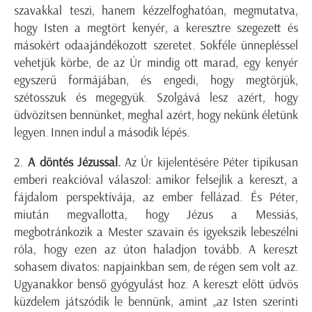
szavakkal teszi, hanem kézzelfoghatóan, megmutatva,
hogy Isten a megtört kenyér, a keresztre szegezett és
másokért odaajándékozott szeretet. Sokféle ünnepléssel
vehetjük körbe, de az Úr mindig ott marad, egy kenyér
egyszerű formájában, és engedi, hogy megtörjük,
szétosszuk és megegyük. Szolgává lesz azért, hogy
üdvözítsen bennünket, meghal azért, hogy nekünk életünk
legyen. Innen indul a második lépés.
2.
A döntés Jézussal.
Az Úr kijelentésére Péter tipikusan
emberi reakcióval válaszol: amikor felsejlik a kereszt, a
fájdalom perspektívája, az ember fellázad. És Péter,
miután megvallotta, hogy Jézus a Messiás,
megbotránkozik a Mester szavain és igyekszik lebeszélni
róla, hogy ezen az úton haladjon tovább. A kereszt
sohasem divatos: napjainkban sem, de régen sem volt az.
Ugyanakkor benső gyógyulást hoz. A kereszt előtt üdvös
küzdelem játszódik le bennünk, amint „az Isten szerinti