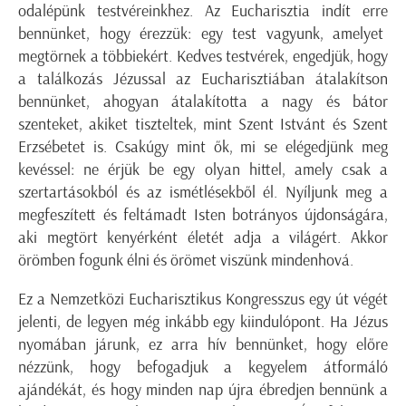
odalépünk testvéreinkhez. Az Eucharisztia indít erre
bennünket, hogy érezzük: egy test vagyunk, amelyet
megtörnek a többiekért. Kedves testvérek, engedjük, hogy
a találkozás Jézussal az Eucharisztiában átalakítson
bennünket, ahogyan átalakította a nagy és bátor
szenteket, akiket tiszteltek, mint Szent Istvánt és Szent
Erzsébetet is. Csakúgy mint ők, mi se elégedjünk meg
kevéssel: ne érjük be egy olyan hittel, amely csak a
szertartásokból és az ismétlésekből él. Nyíljunk meg a
megfeszített és feltámadt Isten botrányos újdonságára,
aki megtört kenyérként életét adja a világért. Akkor
örömben fogunk élni és örömet viszünk mindenhová.
Ez a Nemzetközi Eucharisztikus Kongresszus egy út végét
jelenti, de legyen még inkább egy kiindulópont. Ha Jézus
nyomában járunk, ez arra hív bennünket, hogy előre
nézzünk, hogy befogadjuk a kegyelem átformáló
ajándékát, és hogy minden nap újra ébredjen bennünk a