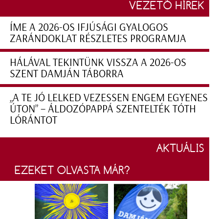
VEZETŐ HÍREK
ÍME A 2026-OS IFJÚSÁGI GYALOGOS
ZARÁNDOKLAT RÉSZLETES PROGRAMJA
HÁLÁVAL TEKINTÜNK VISSZA A 2026-OS
SZENT DAMJÁN TÁBORRA
„A TE JÓ LELKED VEZESSEN ENGEM EGYENES
ÚTON” – ÁLDOZÓPAPPÁ SZENTELTÉK TÓTH
LÓRÁNTOT
AKTUÁLIS
EZEKET OLVASTA MÁR?