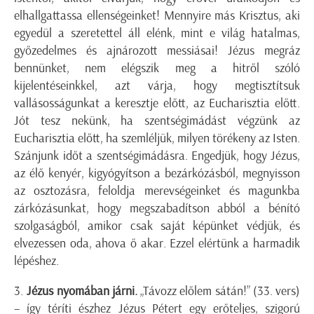
elhallgattassa ellenségeinket! Mennyire más Krisztus, aki
egyedül a szeretettel áll elénk, mint e világ hatalmas,
győzedelmes és ajnározott messiásai! Jézus megráz
bennünket, nem elégszik meg a hitről szóló
kijelentéseinkkel, azt várja, hogy megtisztítsuk
vallásosságunkat a keresztje előtt, az Eucharisztia előtt.
Jót tesz nekünk, ha szentségimádást végzünk az
Eucharisztia előtt, ha szemléljük, milyen törékeny az Isten.
Szánjunk időt a szentségimádásra. Engedjük, hogy Jézus,
az élő kenyér, kigyógyítson a bezárkózásból, megnyisson
az osztozásra, feloldja merevségeinket és magunkba
zárkózásunkat, hogy megszabadítson abból a bénító
szolgaságból, amikor csak saját képünket védjük, és
elvezessen oda, ahova ő akar. Ezzel elértünk a harmadik
lépéshez.
3.
Jézus nyomában járni.
„Távozz előlem sátán!” (33. vers)
– így téríti észhez Jézus Pétert egy erőteljes, szigorú