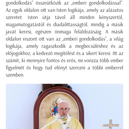
gondolkodás” összeütközik az „emberi gondolkodással”.
Az egyik oldalon ott van Isten logikája, amely az alázatos
szeretet. Isten útja távol áll minden kényszertől,
magamutogatástól és diadalittasságtól, mindig a másik
javát keresi, egészen önmaga feláldozásáig. A másik
oldalon viszont ott van az „emberi gondolkodás”, a világ
logikája, amely ragaszkodik a megbecsüléshez és az
előjogokhoz, a kedvező megítélést és a sikert keresi. Itt az
számít, ki mennyire fontos és erős, mi vonzza több ember
figyelmét és hogy tud előnyt szerezni a többi emberrel
szemben.