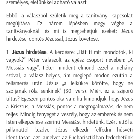
személyes, életünkkel adható választ.
Ebből a válaszból születik meg a tanítványi kapcsolat
megújítása. Ez három lépésben megy végbe a
tanítványoknál, és mi is megtehetjük ezeket: Jézus
hirdetése, döntés Jézussal, Jézus követése.
1.
Jézus hirdetése.
A kérdésre: „Hát ti mit mondotok, ki
vagyok?” Péter válaszolt az egész csoport nevében: „A
Messiás vagy”. Péter mindent elmond ezzel a néhány
szóval, a válasz helyes, ám meglepő módon ezután a
felismerés után Jézus „a lelkükre kötötte, hogy ne
szóljanak róla senkinek” (30. vers). Miért ez a szigorú
tiltás? Egészen pontos oka van: ha kimondjuk, hogy Jézus
a Krisztus, a Messiás, pontos a megfogalmazás, de nem
teljes. Mindig fenyeget a veszély, hogy az emberek és nem
Isten elképzelése szerinti Messiást hirdetünk. Ezért ettől a
pillanattól kezdve Jézus elkezdi felfedni húsvéti
identitását, azt, amelyet az Eucharisztiában fedezhetünk