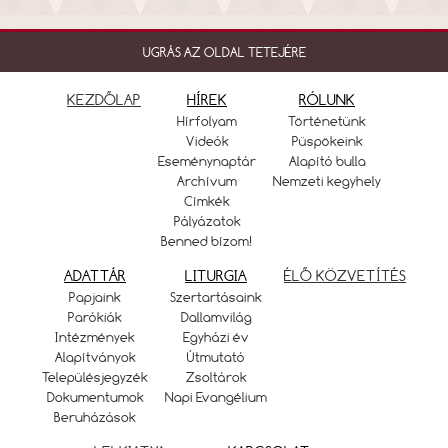
UGRÁS AZ OLDAL TETEJÉRE
KEZDŐLAP
HÍREK
RÓLUNK
Hírfolyam
Történetünk
Videók
Püspökeink
Eseménynaptár
Alapító bulla
Archívum
Nemzeti kegyhely
Címkék
Pályázatok
Benned bízom!
ADATTÁR
LITURGIA
ÉLŐ KÖZVETÍTÉS
Papjaink
Szertartásaink
Parókiák
Dallamvilág
Intézmények
Egyházi év
Alapítványok
Útmutató
Településjegyzék
Zsoltárok
Dokumentumok
Napi Evangélium
Beruházások