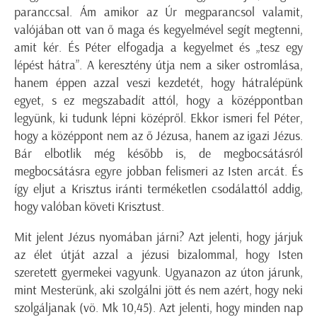
paranccsal. Ám amikor az Úr megparancsol valamit,
valójában ott van ő maga és kegyelmével segít megtenni,
amit kér. És Péter elfogadja a kegyelmet és „tesz egy
lépést hátra”. A keresztény útja nem a siker ostromlása,
hanem éppen azzal veszi kezdetét, hogy hátralépünk
egyet, s ez megszabadít attól, hogy a középpontban
legyünk, ki tudunk lépni középről. Ekkor ismeri fel Péter,
hogy a középpont nem az ő Jézusa, hanem az igazi Jézus.
Bár elbotlik még később is, de megbocsátásról
megbocsátásra egyre jobban felismeri az Isten arcát. És
így eljut a Krisztus iránti terméketlen csodálattól addig,
hogy valóban követi Krisztust.
Mit jelent Jézus nyomában járni? Azt jelenti, hogy járjuk
az élet útját azzal a jézusi bizalommal, hogy Isten
szeretett gyermekei vagyunk. Ugyanazon az úton járunk,
mint Mesterünk, aki szolgálni jött és nem azért, hogy neki
szolgáljanak (vö. Mk 10,45). Azt jelenti, hogy minden nap