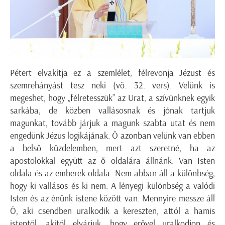
Pétert elvakítja ez a szemlélet, félrevonja Jézust és
szemrehányást tesz neki (vö. 32. vers). Velünk is
megeshet, hogy „félretesszük” az Urat, a szívünknek egyik
sarkába, de közben vallásosnak és jónak tartjuk
magunkat, tovább járjuk a magunk szabta utat és nem
engedünk Jézus logikájának. Ő azonban velünk van ebben
a belső küzdelemben, mert azt szeretné, ha az
apostolokkal együtt az ő oldalára állnánk. Van Isten
oldala és az emberek oldala. Nem abban áll a különbség,
hogy ki vallásos és ki nem. A lényegi különbség a valódi
Isten és az énünk istene között van. Mennyire messze áll
Ő, aki csendben uralkodik a kereszten, attól a hamis
istentől, akitől elvárjuk, hogy erővel uralkodjon és