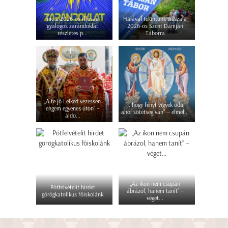
Íme a 2026-os ifjúsági
Hálával tekintünk vissza a
gyalogos zarándoklat
2026-os Szent Damján
részletes p...
Táborra
„A te jó Lelked vezessen
"...hogy fényt vigyek oda,
engem egyenes úton” –
ahol sötétség van" – elmél...
áldo...
„Az ikon nem csupán
Pótfelvételit hirdet
ábrázol, hanem tanít” –
görögkatolikus főiskolánk
véget...