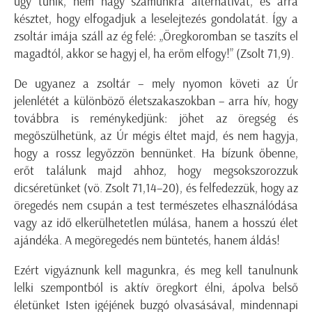
úgy tűnik, nem hagy számunkra alternatívát, és arra
késztet, hogy elfogadjuk a leselejtezés gondolatát. Így a
zsoltár imája száll az ég felé: „Öregkoromban se taszíts el
magadtól, akkor se hagyj el, ha erőm elfogy!” (Zsolt 71,9).
De ugyanez a zsoltár – mely nyomon követi az Úr
jelenlétét a különböző életszakaszokban – arra hív, hogy
továbbra is reménykedjünk: jöhet az öregség és
megőszülhetünk, az Úr mégis éltet majd, és nem hagyja,
hogy a rossz legyőzzön bennünket. Ha bízunk őbenne,
erőt találunk majd ahhoz, hogy megsokszorozzuk
dicséretünket (vö. Zsolt 71,14–20), és felfedezzük, hogy az
öregedés nem csupán a test természetes elhasználódása
vagy az idő elkerülhetetlen múlása, hanem a hosszú élet
ajándéka. A megöregedés nem büntetés, hanem áldás!
Ezért vigyáznunk kell magunkra, és meg kell tanulnunk
lelki szempontból is aktív öregkort élni, ápolva belső
életünket Isten igéjének buzgó olvasásával, mindennapi