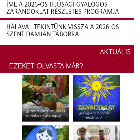
ÍME A 2026-OS IFJÚSÁGI GYALOGOS
ZARÁNDOKLAT RÉSZLETES PROGRAMJA
HÁLÁVAL TEKINTÜNK VISSZA A 2026-OS
SZENT DAMJÁN TÁBORRA
AKTUÁLIS
EZEKET OLVASTA MÁR?
Íme a 2026-os ifjúsági
Egy hivatás beteljesülése és
gyalogos zarándoklat
elindulása – áldozópap...
részletes p...