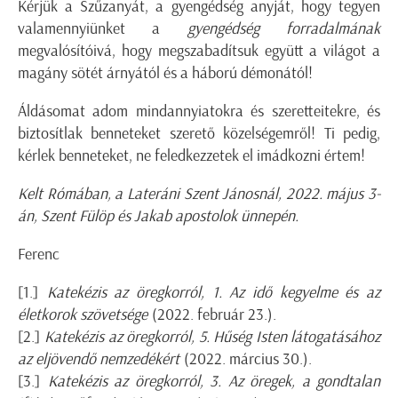
Kérjük a Szűzanyát, a gyengédség anyját, hogy tegyen
valamennyiünket a
gyengédség forradalmának
megvalósítóivá, hogy megszabadítsuk együtt a világot a
magány sötét árnyától és a háború démonától!
Áldásomat adom mindannyiatokra és szeretteitekre, és
biztosítlak benneteket szerető közelségemről! Ti pedig,
kérlek benneteket, ne feledkezzetek el imádkozni értem!
Kelt Rómában, a Lateráni Szent Jánosnál, 2022. május 3-
án, Szent Fülöp és Jakab apostolok ünnepén.
Ferenc
[1.]
Katekézis az öregkorról, 1. Az idő kegyelme és az
életkorok szövetsége
(2022. február 23.).
[2.]
Katekézis az öregkorról, 5. Hűség Isten látogatásához
az eljövendő nemzedékért
(2022. március 30.).
[3.]
Katekézis az öregkorról, 3. Az öregek, a gondtalan