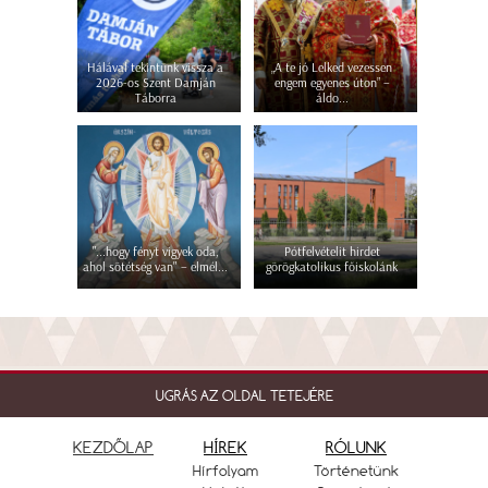
Hálával tekintünk vissza a
„A te jó Lelked vezessen
2026-os Szent Damján
engem egyenes úton” –
Táborra
áldo...
"...hogy fényt vigyek oda,
Pótfelvételit hirdet
ahol sötétség van" – elmél...
görögkatolikus főiskolánk
UGRÁS AZ OLDAL TETEJÉRE
KEZDŐLAP
HÍREK
RÓLUNK
Hírfolyam
Történetünk