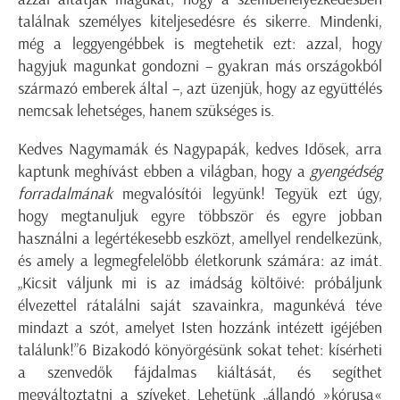
találnak személyes kiteljesedésre és sikerre. Mindenki,
még a leggyengébbek is megtehetik ezt: azzal, hogy
hagyjuk magunkat gondozni – gyakran más országokból
származó emberek által –, azt üzenjük, hogy az együttélés
nemcsak lehetséges, hanem szükséges is.
Kedves Nagymamák és Nagypapák, kedves Idősek, arra
kaptunk meghívást ebben a világban, hogy a
gyengédség
forradalmának
megvalósítói legyünk! Tegyük ezt úgy,
hogy megtanuljuk egyre többször és egyre jobban
használni a legértékesebb eszközt, amellyel rendelkezünk,
és amely a legmegfelelőbb életkorunk számára: az imát.
„Kicsit váljunk mi is az imádság költőivé: próbáljunk
élvezettel rátalálni saját szavainkra, magunkévá téve
mindazt a szót, amelyet Isten hozzánk intézett igéjében
találunk!”6 Bizakodó könyörgésünk sokat tehet: kísérheti
a szenvedők fájdalmas kiáltását, és segíthet
megváltoztatni a szíveket. Lehetünk „állandó »kórusa«