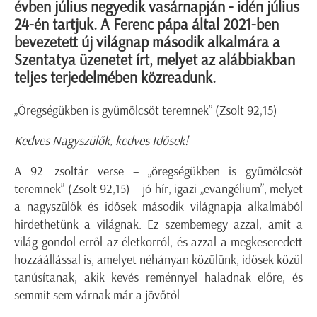
évben július negyedik vasárnapján - idén július
24-én tartjuk. A Ferenc pápa által 2021-ben
bevezetett új világnap második alkalmára a
Szentatya üzenetet írt, melyet az alábbiakban
teljes terjedelmében közreadunk.
„Öregségükben is gyümölcsöt teremnek” (Zsolt 92,15)
Kedves Nagyszülők, kedves Idősek!
A 92. zsoltár verse – „öregségükben is gyümölcsöt
teremnek” (Zsolt 92,15) – jó hír, igazi „evangélium”, melyet
a nagyszülők és idősek második világnapja alkalmából
hirdethetünk a világnak. Ez szembemegy azzal, amit a
világ gondol erről az életkorról, és azzal a megkeseredett
hozzáállással is, amelyet néhányan közülünk, idősek közül
tanúsítanak, akik kevés reménnyel haladnak előre, és
semmit sem várnak már a jövőtől.