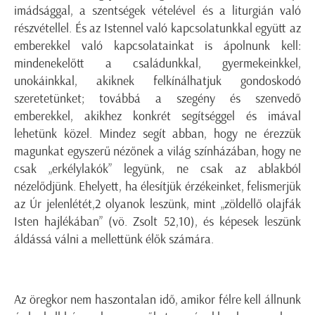
imádsággal, a szentségek vételével és a liturgián való
részvétellel. És az Istennel való kapcsolatunkkal együtt az
emberekkel való kapcsolatainkat is ápolnunk kell:
mindenekelőtt a családunkkal, gyermekeinkkel,
unokáinkkal, akiknek felkínálhatjuk gondoskodó
szeretetünket; továbbá a szegény és szenvedő
emberekkel, akikhez konkrét segítséggel és imával
lehetünk közel. Mindez segít abban, hogy ne érezzük
magunkat egyszerű nézőnek a világ színházában, hogy ne
csak „erkélylakók” legyünk, ne csak az ablakból
nézelődjünk. Ehelyett, ha élesítjük érzékeinket, felismerjük
az Úr jelenlétét,2 olyanok leszünk, mint „zöldellő olajfák
Isten hajlékában” (vö. Zsolt 52,10), és képesek leszünk
áldássá válni a mellettünk élők számára.
Az öregkor nem haszontalan idő, amikor félre kell állnunk