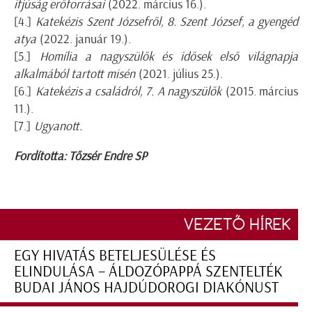
ifjúság erőforrásai
(2022. március 16.).
[4.]
Katekézis Szent Józsefről, 8. Szent József, a gyengéd
atya
(2022. január 19.).
[5.]
Homília a nagyszülők és idősek első világnapja
alkalmából tartott misén
(2021. július 25.).
[6.]
Katekézis a családról, 7. A nagyszülők
(2015. március
11.).
[7.]
Ugyanott.
Fordította: Tőzsér Endre SP
VEZETŐ HÍREK
EGY HIVATÁS BETELJESÜLÉSE ÉS
ELINDULÁSA – ÁLDOZÓPAPPÁ SZENTELTÉK
BUDAI JÁNOS HAJDÚDOROGI DIAKÓNUST