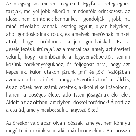
Az öregség sok embert megrémít. Egyfajta betegségnek
tartják, mellyel jobb elkerülni mindenféle érintkezést: az
idősek nem érintenek bennünket – gondolják –, jobb, ha
minél távolabb vannak, esetleg együtt, olyan helyeken,
ahol gondoskodnak róluk, és amelyek megóvnak minket
attól, hogy törődnünk kelljen gondjaikkal. Ez a
„leselejtezés kultúrája”: az a mentalitás, amely azt érezteti
velünk, hogy különbözünk a leggyengébbektől, semmi
közünk törékenységükhöz, és feljogosít arra, hogy azt
képzeljük, külön utakon járunk „mi” és „ők”. Valójában
azonban a hosszú élet – ahogy a Szentírás tanítja – áldás,
és az idősek nem számkivetettek, akiktől el kell távolodni,
hanem a bőséges életet adó Isten jóságának élő jelei.
Áldott az az otthon, amelyben időssel törődnek! Áldott az
a család, amely megbecsüli a nagyszülőket!
Az öregkor valójában olyan időszak, amelyet nem könnyű
megérteni, nekünk sem, akik már benne élünk. Bár hosszú