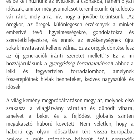
és be kell húznunk az evezőket a csónakba, hanem olyan
időszak, amikor még gyümölcsöt teremhetünk: új küldetés
vár ránk, mely arra hív, hogy a jövőbe tekintsünk. „Az
öregkor, az öregek különlegesen érzékenyek a minket
emberivé tevő figyelmességekre, gondolatokra és
szeretetkifejezésre, és ennek az érzékenységnek újra
sokak hivatásává kellene válnia. Ez az öregek döntése lesz
az új generációk iránti szeretet mellett!”3 Ez a mi
hozzájárulásunk a
gyengédség forradalmához,
4 ahhoz a
lelki és fegyvertelen forradalomhoz, amelynek
főszereplőinek hívlak benneteket, kedves nagyszülők és
idősek.
A világ kemény megpróbáltatáson megy át, melynek első
szakasza a világjárvány váratlan és dühödt vihara,
amelyet a békét és a fejlődést globális szinten
megakasztó háború követett. Nem véletlen, hogy a
háború egy olyan időszakban tért vissza Európába,
amikor a múlt században háborút átélt nemzedék