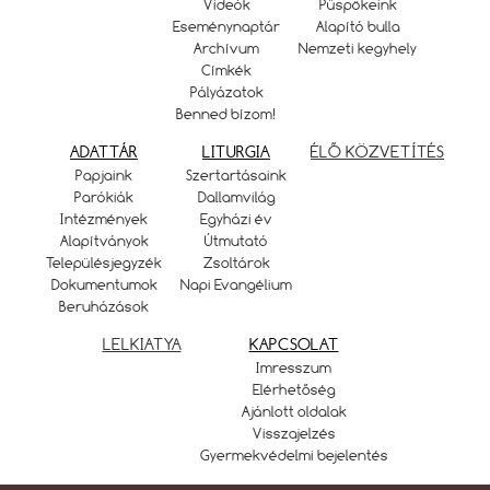
Videók
Püspökeink
Eseménynaptár
Alapító bulla
Archívum
Nemzeti kegyhely
Címkék
Pályázatok
Benned bízom!
ADATTÁR
LITURGIA
ÉLŐ KÖZVETÍTÉS
Papjaink
Szertartásaink
Parókiák
Dallamvilág
Intézmények
Egyházi év
Alapítványok
Útmutató
Településjegyzék
Zsoltárok
Dokumentumok
Napi Evangélium
Beruházások
LELKIATYA
KAPCSOLAT
Imresszum
Elérhetőség
Ajánlott oldalak
Visszajelzés
Gyermekvédelmi bejelentés