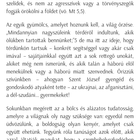
szelídek, és nem az agresszívek vagy a törvényszegők
fogják örökölni a földet (vö. Mt 5,5).
Az egyik gyümölcs, amelyet hoznunk kell, a világ őrzése.
„Mindannyian nagyszüleink térdéről indultunk, akik
ölükben tartottak bennünket;”5 de ma itt az ideje, hogy
térdünkön tartsuk – konkrét segítséggel vagy akár csak
imával – sajátjainkkal együtt azt a sok rettegő unokát,
akiket még nem ismerünk, és akik talán a háború elől
menekülnek vagy a háború miatt szenvednek. Őrizzük
szívünkben – ahogyan Szent József gyengéd és
gondoskodó atyaként tette – az ukrajnai, az afganisztáni,
a dél-szudáni… gyermekeket!
Sokunkban megérett az a bölcs és alázatos tudatosság,
amelyre a világnak oly nagy szüksége van: egyedül nem
üdvözülünk, a boldogság olyan kenyér, amelyet csak
együtt ehetünk. Tegyünk róla tanúságot azok előtt, akik
azzal áltatják magukat, hogy a szembehelyezkedésben