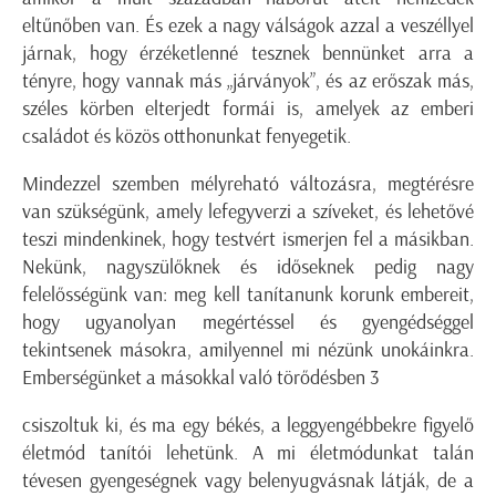
eltűnőben van. És ezek a nagy válságok azzal a veszéllyel
járnak, hogy érzéketlenné tesznek bennünket arra a
tényre, hogy vannak más „járványok”, és az erőszak más,
széles körben elterjedt formái is, amelyek az emberi
családot és közös otthonunkat fenyegetik.
Mindezzel szemben mélyreható változásra, megtérésre
van szükségünk, amely lefegyverzi a szíveket, és lehetővé
teszi mindenkinek, hogy testvért ismerjen fel a másikban.
Nekünk, nagyszülőknek és időseknek pedig nagy
felelősségünk van: meg kell tanítanunk korunk embereit,
hogy ugyanolyan megértéssel és gyengédséggel
tekintsenek másokra, amilyennel mi nézünk unokáinkra.
Emberségünket a másokkal való törődésben 3
csiszoltuk ki, és ma egy békés, a leggyengébbekre figyelő
életmód tanítói lehetünk. A mi életmódunkat talán
tévesen gyengeségnek vagy belenyugvásnak látják, de a