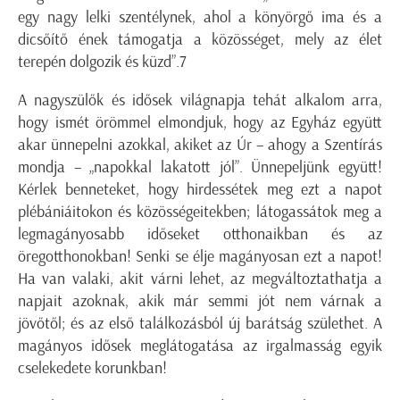
egy nagy lelki szentélynek, ahol a könyörgő ima és a
dicsőítő ének támogatja a közösséget, mely az élet
terepén dolgozik és küzd”.7
A nagyszülők és idősek világnapja tehát alkalom arra,
hogy ismét örömmel elmondjuk, hogy az Egyház együtt
akar ünnepelni azokkal, akiket az Úr – ahogy a Szentírás
mondja – „napokkal lakatott jól”. Ünnepeljünk együtt!
Kérlek benneteket, hogy hirdessétek meg ezt a napot
plébániáitokon és közösségeitekben; látogassátok meg a
legmagányosabb időseket otthonaikban és az
öregotthonokban! Senki se élje magányosan ezt a napot!
Ha van valaki, akit várni lehet, az megváltoztathatja a
napjait azoknak, akik már semmi jót nem várnak a
jövőtől; és az első találkozásból új barátság születhet. A
magányos idősek meglátogatása az irgalmasság egyik
cselekedete korunkban!