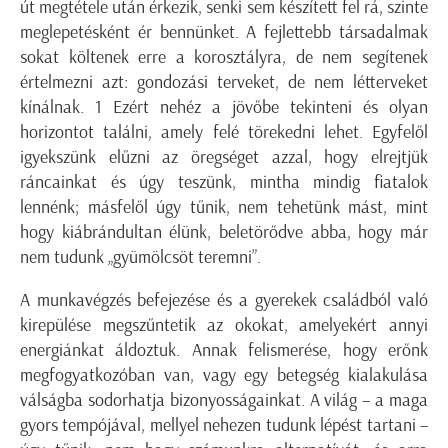
út megtétele után érkezik, senki sem készített fel rá, szinte
meglepetésként ér bennünket. A fejlettebb társadalmak
sokat költenek erre a korosztályra, de nem segítenek
értelmezni azt: gondozási terveket, de nem létterveket
kínálnak. 1 Ezért nehéz a jövőbe tekinteni és olyan
horizontot találni, amely felé törekedni lehet. Egyfelől
igyekszünk elűzni az öregséget azzal, hogy elrejtjük
ráncainkat és úgy teszünk, mintha mindig fiatalok
lennénk; másfelől úgy tűnik, nem tehetünk mást, mint
hogy kiábrándultan élünk, beletörődve abba, hogy már
nem tudunk „gyümölcsöt teremni”.
A munkavégzés befejezése és a gyerekek családból való
kirepülése megszűntetik az okokat, amelyekért annyi
energiánkat áldoztuk. Annak felismerése, hogy erőnk
megfogyatkozóban van, vagy egy betegség kialakulása
válságba sodorhatja bizonyosságainkat. A világ – a maga
gyors tempójával, mellyel nehezen tudunk lépést tartani –