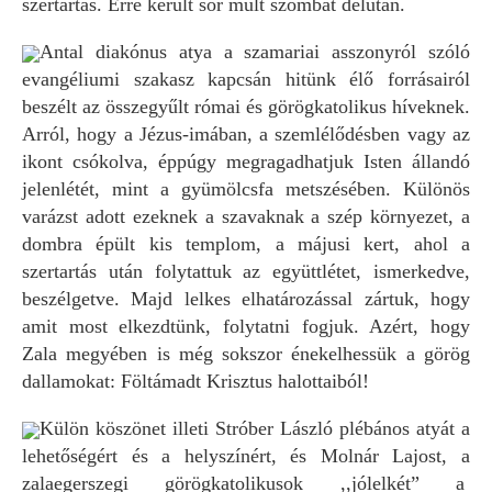
szertartás. Erre került sor múlt szombat délután.
Antal diakónus atya a szamariai asszonyról szóló
evangéliumi szakasz kapcsán hitünk élő forrásairól
beszélt az összegyűlt római és görögkatolikus híveknek.
Arról, hogy a Jézus-imában, a szemlélődésben vagy az
ikont csókolva, éppúgy megragadhatjuk Isten állandó
jelenlétét, mint a gyümölcsfa metszésében. Különös
varázst adott ezeknek a szavaknak a szép környezet, a
dombra épült kis templom, a májusi kert, ahol a
szertartás után folytattuk az együttlétet, ismerkedve,
beszélgetve. Majd lelkes elhatározással zártuk, hogy
amit most elkezdtünk, folytatni fogjuk. Azért, hogy
Zala megyében is még sokszor énekelhessük a görög
dallamokat: Föltámadt Krisztus halottaiból!
Külön köszönet illeti Stróber László plébános atyát a
lehetőségért és a helyszínért, és Molnár Lajost, a
zalaegerszegi görögkatolikusok ,,jólelkét” a