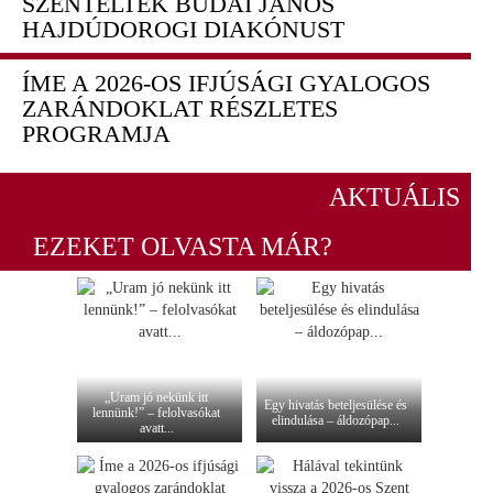
SZENTELTÉK BUDAI JÁNOS
HAJDÚDOROGI DIAKÓNUST
ÍME A 2026-OS IFJÚSÁGI GYALOGOS
ZARÁNDOKLAT RÉSZLETES
PROGRAMJA
AKTUÁLIS
EZEKET OLVASTA MÁR?
„Uram jó nekünk itt
Egy hivatás beteljesülése és
lennünk!” – felolvasókat
elindulása – áldozópap...
avatt...