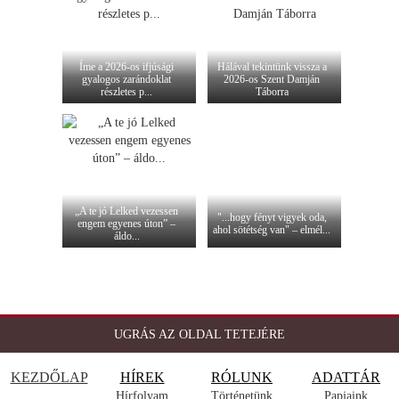
Íme a 2026-os ifjúsági
Hálával tekintünk vissza a
gyalogos zarándoklat
2026-os Szent Damján
részletes p...
Táborra
„A te jó Lelked vezessen
"...hogy fényt vigyek oda,
engem egyenes úton” –
ahol sötétség van" – elmél...
áldo...
UGRÁS AZ OLDAL TETEJÉRE
KEZDŐLAP
HÍREK
RÓLUNK
ADATTÁR
Hírfolyam
Történetünk
Papjaink