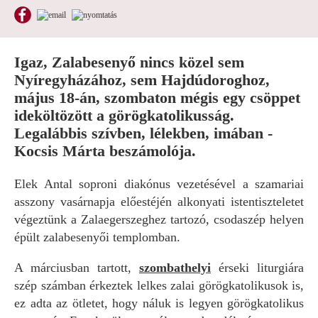
Igaz, Zalabesenyő nincs közel sem
Nyíregyházához, sem Hajdúdoroghoz,
május 18-án, szombaton mégis egy csöppet
ideköltözött a görögkatolikusság.
Legalábbis szívben, lélekben, imában -
Kocsis Márta beszámolója.
Elek Antal soproni diakónus vezetésével a szamariai
asszony vasárnapja előestéjén alkonyati istentiszteletet
végeztünk a Zalaegerszeghez tartozó, csodaszép helyen
épült zalabesenyői templomban.
A márciusban tartott,
szombathelyi
érseki liturgiára
szép számban érkeztek lelkes zalai görögkatolikusok is,
ez adta az ötletet, hogy náluk is legyen görögkatolikus