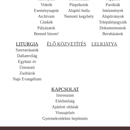
Videók
Püspökeink
Parókiák
Eseménynaptár
Alapító bulla
Intézmények
Archívum
Nemzeti kegyhely
Alapítványok
Címkék
Településjegyzék
Pályázatok
Dokumentumok
Benned bízom!
Beruházások
LITURGIA
ÉLŐ KÖZVETÍTÉS
LELKIATYA
Szertartásaink
Dallamvilág
Egyházi év
Útmutató
Zsoltárok
Napi Evangélium
KAPCSOLAT
Imresszum
Elérhetőség
Ajánlott oldalak
Visszajelzés
Gyermekvédelmi bejelentés