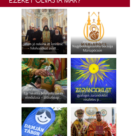
EZEKET OLVASTA MÁR?
Hétvégén lesz
„Uram jó nekünk itt lennünk!”
Nagyboldogasszony búcsúja
– felolvasókat avatt...
Máriapócson
Íme a 2026-os ifjúsági
Egy hivatás beteljesülése és
gyalogos zarándoklat
elindulása – áldozópap...
részletes p...