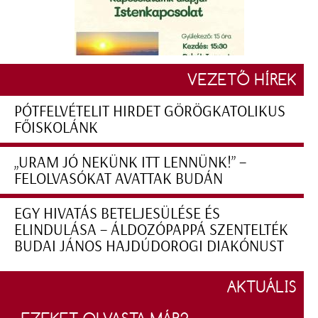
VEZETŐ HÍREK
PÓTFELVÉTELIT HIRDET GÖRÖGKATOLIKUS
FŐISKOLÁNK
„URAM JÓ NEKÜNK ITT LENNÜNK!” –
FELOLVASÓKAT AVATTAK BUDÁN
EGY HIVATÁS BETELJESÜLÉSE ÉS
ELINDULÁSA – ÁLDOZÓPAPPÁ SZENTELTÉK
BUDAI JÁNOS HAJDÚDOROGI DIAKÓNUST
AKTUÁLIS