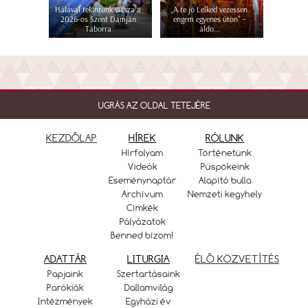
Hálával tekintünk vissza a
„A te jó Lelked vezessen
2026-os Szent Damján
engem egyenes úton” –
Táborra
áldo...
UGRÁS AZ OLDAL TETEJÉRE
KEZDŐLAP
HÍREK
RÓLUNK
Hírfolyam
Történetünk
Videók
Püspökeink
Eseménynaptár
Alapító bulla
Archívum
Nemzeti kegyhely
Címkék
Pályázatok
Benned bízom!
ADATTÁR
LITURGIA
ÉLŐ KÖZVETÍTÉS
Papjaink
Szertartásaink
Parókiák
Dallamvilág
Intézmények
Egyházi év