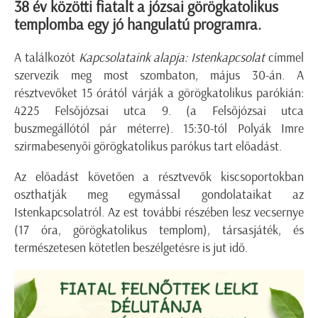
38 év közötti fiatalt a józsai görögkatolikus
templomba egy jó hangulatú programra.
A találkozót
Kapcsolataink alapja: Istenkapcsolat
címmel
szervezik meg most szombaton, május 30-án. A
résztvevőket 15 órától várják a görögkatolikus parókián:
4225 Felsőjózsai utca 9. (a Felsőjózsai utca
buszmegállótól pár méterre). 15:30-tól Polyák Imre
szirmabesenyői görögkatolikus parókus tart előadást.
Az előadást követően a résztvevők kiscsoportokban
oszthatják meg egymással gondolataikat az
Istenkapcsolatról. Az est további részében lesz vecsernye
(17 óra, görögkatolikus templom), társasjáték, és
természetesen kötetlen beszélgetésre is jut idő.