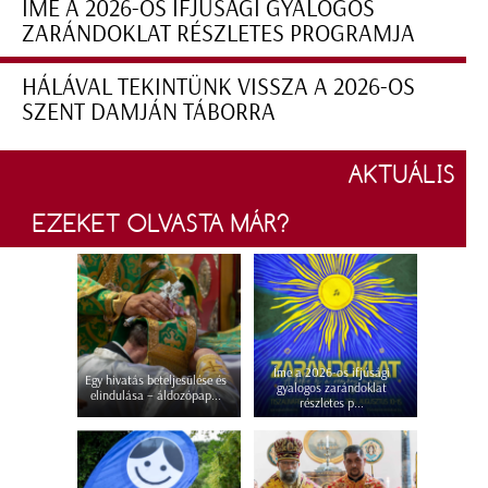
ÍME A 2026-OS IFJÚSÁGI GYALOGOS
ZARÁNDOKLAT RÉSZLETES PROGRAMJA
HÁLÁVAL TEKINTÜNK VISSZA A 2026-OS
SZENT DAMJÁN TÁBORRA
AKTUÁLIS
EZEKET OLVASTA MÁR?
Íme a 2026-os ifjúsági
Egy hivatás beteljesülése és
gyalogos zarándoklat
elindulása – áldozópap...
részletes p...