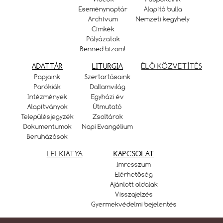
Eseménynaptár
Alapító bulla
Archívum
Nemzeti kegyhely
Címkék
Pályázatok
Benned bízom!
ADATTÁR
LITURGIA
ÉLŐ KÖZVETÍTÉS
Papjaink
Szertartásaink
Parókiák
Dallamvilág
Intézmények
Egyházi év
Alapítványok
Útmutató
Településjegyzék
Zsoltárok
Dokumentumok
Napi Evangélium
Beruházások
LELKIATYA
KAPCSOLAT
Imresszum
Elérhetőség
Ajánlott oldalak
Visszajelzés
Gyermekvédelmi bejelentés