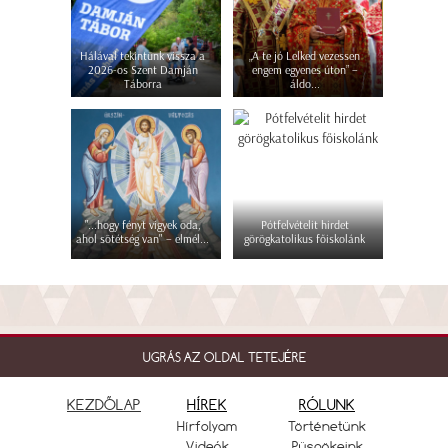
Hálával tekintünk vissza a
„A te jó Lelked vezessen
2026-os Szent Damján
engem egyenes úton” –
Táborra
áldo...
"...hogy fényt vigyek oda,
Pótfelvételit hirdet
ahol sötétség van" – elmél...
görögkatolikus főiskolánk
UGRÁS AZ OLDAL TETEJÉRE
KEZDŐLAP
HÍREK
RÓLUNK
Hírfolyam
Történetünk
Videók
Püspökeink