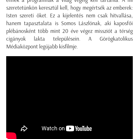
ennek a programnak a világ végéig kell tartania. A mi
szeretetünkön keresztül kell, hogy megértsék az emberek:
Isten szereti őket. Ez a kijelentés nem csak hitvallása,
hanem tapasztalata is Somos Lászlónak, aki kaposfői
plébánosként több mint 20 éve végez missziót a térség
cigányok lakta településein. A Görögkatolikus
Médiaközpont legújabb kisfilmje.