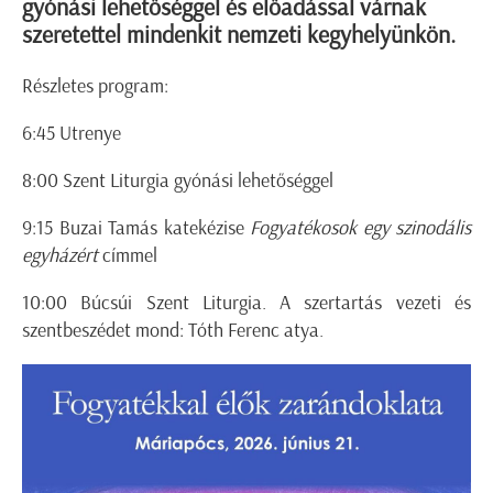
gyónási lehetőséggel és előadással várnak
szeretettel mindenkit nemzeti kegyhelyünkön.
Részletes program:
6:45 Utrenye
8:00 Szent Liturgia gyónási lehetőséggel
9:15 Buzai Tamás katekézise
Fogyatékosok egy szinodális
egyházért
címmel
10:00 Búcsúi Szent Liturgia. A szertartás vezeti és
szentbeszédet mond: Tóth Ferenc atya.