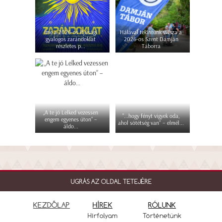
Íme a 2026-os ifjúsági
Hálával tekintünk vissza a
gyalogos zarándoklat
2026-os Szent Damján
részletes p...
Táborra
„A te jó Lelked vezessen
"...hogy fényt vigyek oda,
engem egyenes úton” –
ahol sötétség van" – elmél...
áldo...
UGRÁS AZ OLDAL TETEJÉRE
KEZDŐLAP
HÍREK
RÓLUNK
Hírfolyam
Történetünk