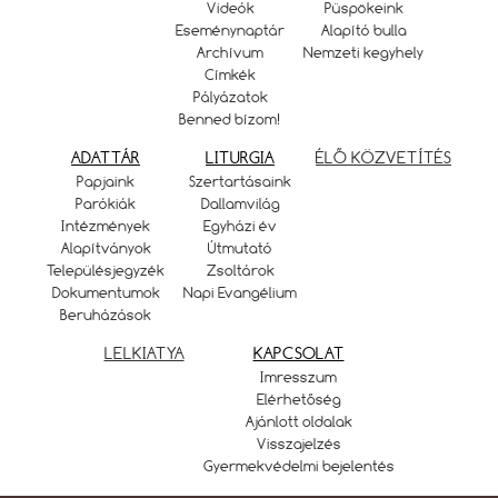
Videók
Püspökeink
Eseménynaptár
Alapító bulla
Archívum
Nemzeti kegyhely
Címkék
Pályázatok
Benned bízom!
ADATTÁR
LITURGIA
ÉLŐ KÖZVETÍTÉS
Papjaink
Szertartásaink
Parókiák
Dallamvilág
Intézmények
Egyházi év
Alapítványok
Útmutató
Településjegyzék
Zsoltárok
Dokumentumok
Napi Evangélium
Beruházások
LELKIATYA
KAPCSOLAT
Imresszum
Elérhetőség
Ajánlott oldalak
Visszajelzés
Gyermekvédelmi bejelentés