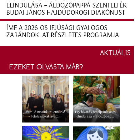
ELINDULÁSA – ÁLDOZÓPAPPÁ SZENTELTÉK
BUDAI JÁNOS HAJDÚDOROGI DIAKÓNUST
ÍME A 2026-OS IFJÚSÁGI GYALOGOS
ZARÁNDOKLAT RÉSZLETES PROGRAMJA
AKTUÁLIS
EZEKET OLVASTA MÁR?
„Uram jó nekünk itt lennünk!”
Egy hivatás beteljesülése és
– felolvasókat avatt...
elindulása – áldozópap...