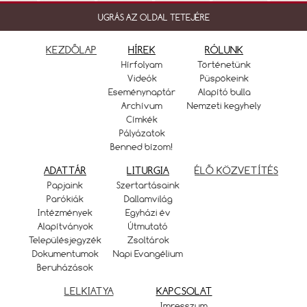
UGRÁS AZ OLDAL TETEJÉRE
KEZDŐLAP
HÍREK
RÓLUNK
Hírfolyam
Történetünk
Videók
Püspökeink
Eseménynaptár
Alapító bulla
Archívum
Nemzeti kegyhely
Címkék
Pályázatok
Benned bízom!
ADATTÁR
LITURGIA
ÉLŐ KÖZVETÍTÉS
Papjaink
Szertartásaink
Parókiák
Dallamvilág
Intézmények
Egyházi év
Alapítványok
Útmutató
Településjegyzék
Zsoltárok
Dokumentumok
Napi Evangélium
Beruházások
LELKIATYA
KAPCSOLAT
Imresszum