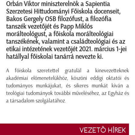
Orbán Viktor miniszterelnök a Sapientia
Szerzetesi Hittudományi Főiskola docenseit,
Bakos Gergely OSB filozófust, a filozófia
tanszék vezetőjét és Papp Miklós
morálteológust, a főiskola morálteológiai
tanszékének, valamint a családteológiai és az
etikai intézetének vezetőjét 2021. március 1-jei
hatállyal főiskolai tanárrá nevezte ki.
A főiskola szeretettel gratulál a kinevezetteknek
akadémiai előmenetelükhöz, köszöni eddigi oktatói és
tudományos munkájukat, és sikeres munkát kíván a
teológiai tudományok további műveléséhez, az Egyház és
a társadalom szolgálatához.
VEZETŐ HÍREK