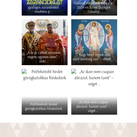
Íme a 2026-os ifjúsági
Hálával tekintünk vissza a
gyalogos zarándoklat
2026-os Szent Damján
részletes p...
Táborra
„A te jó Lelked vezessen
"...hogy fényt vigyek oda,
engem egyenes úton” –
ahol sötétség van" – elmél...
áldo...
„Az ikon nem csupán
Pótfelvételit hirdet
ábrázol, hanem tanít” –
görögkatolikus főiskolánk
véget...