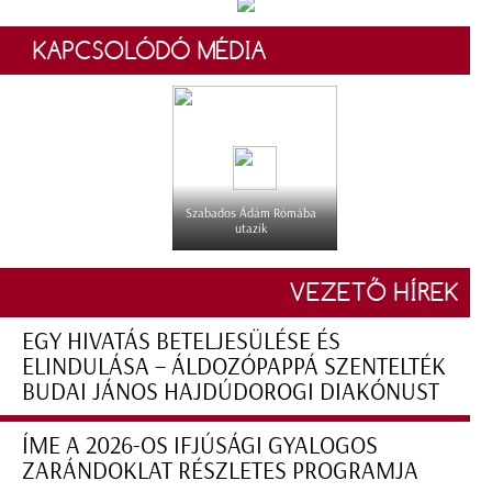
KAPCSOLÓDÓ MÉDIA
Szabados Ádám Rómába
utazik
VEZETŐ HÍREK
EGY HIVATÁS BETELJESÜLÉSE ÉS
ELINDULÁSA – ÁLDOZÓPAPPÁ SZENTELTÉK
BUDAI JÁNOS HAJDÚDOROGI DIAKÓNUST
ÍME A 2026-OS IFJÚSÁGI GYALOGOS
ZARÁNDOKLAT RÉSZLETES PROGRAMJA