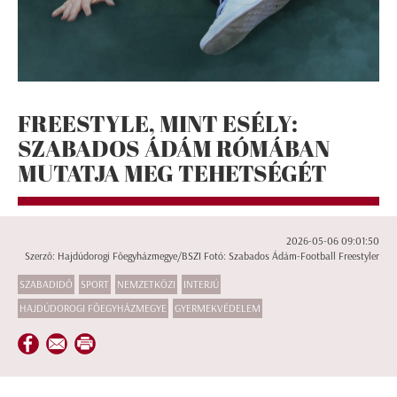
FREESTYLE, MINT ESÉLY:
SZABADOS ÁDÁM RÓMÁBAN
MUTATJA MEG TEHETSÉGÉT
2026-05-06 09:01:50
Szerző: Hajdúdorogi Főegyházmegye/BSZI Fotó: Szabados Ádám-Football Freestyler
SZABADIDŐ
SPORT
NEMZETKÖZI
INTERJÚ
HAJDÚDOROGI FŐEGYHÁZMEGYE
GYERMEKVÉDELEM