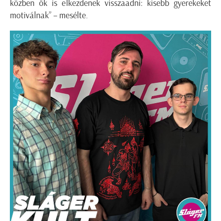
közben ők is elkezdenek visszaadni: kisebb gyerekeket
motiválnak” – mesélte.