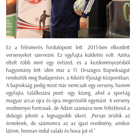
Ez a felismerés fordulópont lett. 2015-ben elkezdett
versenyeket szervezni. Ez egyfajta küldetés volt. Azóta
eltelt több mint egy évtized, és a kezdeményezésből
hagyomány lett: idén már a 11. Országos Bajnokságot
rendezték meg Budapesten, a Kikötő Ifjúsági Központban.
A bajnokság pedig most már nemcsak egy verseny, hanem
egyfajta találkozási pont: egy közeg, ahol a sportág
magyar arcai újra és újra megerősítik egymást. A verseny
eredményei fontosak, de Ádám számára nem feltétlenül a
dobogó jelenti a legnagyobb sikert. „Persze örülök az
érmeknek, de számomra az az igazi eredmény, amikor
látom, honnan indul valaki és hova jut el.”