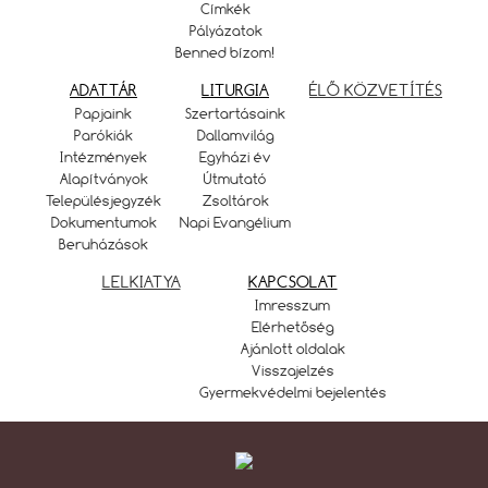
Címkék
Pályázatok
Benned bízom!
ADATTÁR
LITURGIA
ÉLŐ KÖZVETÍTÉS
Papjaink
Szertartásaink
Parókiák
Dallamvilág
Intézmények
Egyházi év
Alapítványok
Útmutató
Településjegyzék
Zsoltárok
Dokumentumok
Napi Evangélium
Beruházások
LELKIATYA
KAPCSOLAT
Imresszum
Elérhetőség
Ajánlott oldalak
Visszajelzés
Gyermekvédelmi bejelentés