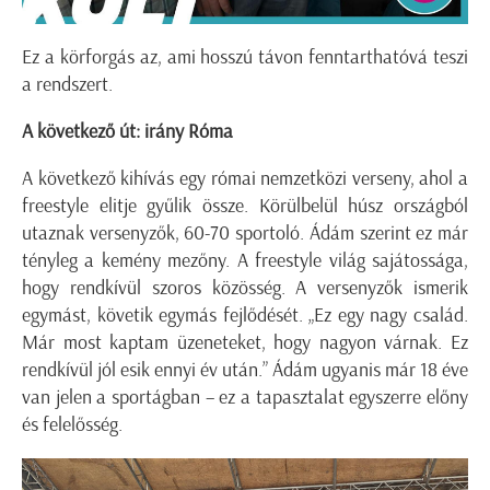
Ez a körforgás az, ami hosszú távon fenntarthatóvá teszi
a rendszert.
A következő út: irány Róma
A következő kihívás egy római nemzetközi verseny, ahol a
freestyle elitje gyűlik össze. Körülbelül húsz országból
utaznak versenyzők, 60-70 sportoló. Ádám szerint ez már
tényleg a kemény mezőny. A freestyle világ sajátossága,
hogy rendkívül szoros közösség. A versenyzők ismerik
egymást, követik egymás fejlődését. „Ez egy nagy család.
Már most kaptam üzeneteket, hogy nagyon várnak. Ez
rendkívül jól esik ennyi év után.” Ádám ugyanis már 18 éve
van jelen a sportágban – ez a tapasztalat egyszerre előny
és felelősség.