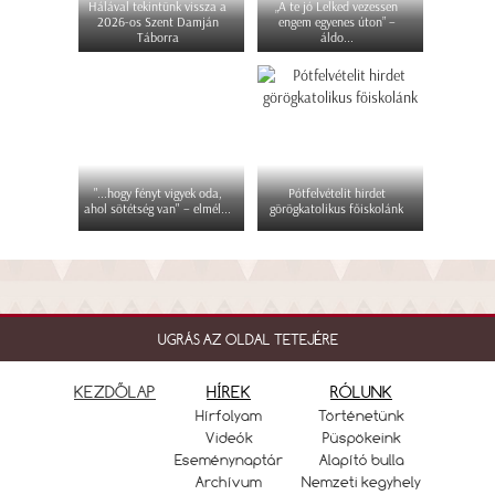
Hálával tekintünk vissza a
„A te jó Lelked vezessen
2026-os Szent Damján
engem egyenes úton” –
Táborra
áldo...
"...hogy fényt vigyek oda,
Pótfelvételit hirdet
ahol sötétség van" – elmél...
görögkatolikus főiskolánk
UGRÁS AZ OLDAL TETEJÉRE
KEZDŐLAP
HÍREK
RÓLUNK
Hírfolyam
Történetünk
Videók
Püspökeink
Eseménynaptár
Alapító bulla
Archívum
Nemzeti kegyhely