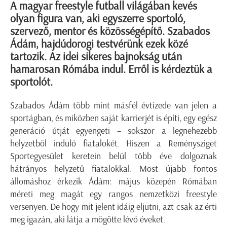
A magyar freestyle futball világában kevés
olyan figura van, aki egyszerre sportoló,
szervező, mentor és közösségépítő. Szabados
Ádám, hajdúdorogi testvérünk ezek közé
tartozik. Az idei sikeres bajnokság után
hamarosan Rómába indul. Erről is kérdeztük a
sportolót.
Szabados Ádám több mint másfél évtizede van jelen a
sportágban, és miközben saját karrierjét is építi, egy egész
generáció útját egyengeti – sokszor a legnehezebb
helyzetből induló fiatalokét. Hiszen a Reménysziget
Sportegyesület keretein belül több éve dolgoznak
hátrányos helyzetű fiatalokkal. Most újabb fontos
állomáshoz érkezik Ádám: május közepén Rómában
méreti meg magát egy rangos nemzetközi freestyle
versenyen. De hogy mit jelent idáig eljutni, azt csak az érti
meg igazán, aki látja a mögötte lévő éveket.