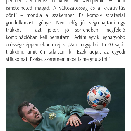
percben 7-8 nehéz trükknek kell szerepelnie. És nem
ismételheted magad. A változatosság és a kreativitás
dönt” – mondja a szakember. Ez komoly stratégiai
gondolkodást igényel. Nem elég jól végrehajtani egy
trükköt – azt jókor, jó sorrendben, megfelelő
kombinációban kell bemutatni. Ádám egyik legnagyobb
erőssége éppen ebben rejlik. „Van nagyjából 15-20 saját
trükköm, amit én találtam ki. Ezek adják az egyedi
stílusomat. Ezeket szeretném most is megmutatni.”