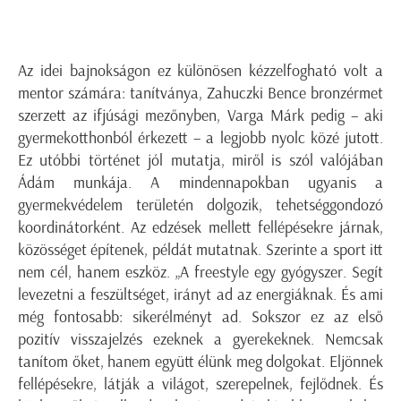
Az idei bajnokságon ez különösen kézzelfogható volt a
mentor számára: tanítványa, Zahuczki Bence bronzérmet
szerzett az ifjúsági mezőnyben, Varga Márk pedig – aki
gyermekotthonból érkezett – a legjobb nyolc közé jutott.
Ez utóbbi történet jól mutatja, miről is szól valójában
Ádám munkája. A mindennapokban ugyanis a
gyermekvédelem területén dolgozik, tehetséggondozó
koordinátorként. Az edzések mellett fellépésekre járnak,
közösséget építenek, példát mutatnak. Szerinte a sport itt
nem cél, hanem eszköz. „A freestyle egy gyógyszer. Segít
levezetni a feszültséget, irányt ad az energiáknak. És ami
még fontosabb: sikerélményt ad. Sokszor ez az első
pozitív visszajelzés ezeknek a gyerekeknek. Nemcsak
tanítom őket, hanem együtt élünk meg dolgokat. Eljönnek
fellépésekre, látják a világot, szerepelnek, fejlődnek. És